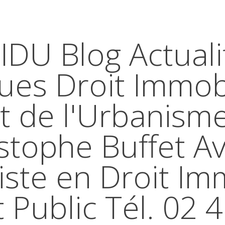
IDU Blog Actuali
ques Droit Immobi
t de l'Urbanism
stophe Buffet A
iste en Droit Im
t Public Tél. 02 