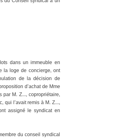
es du Conseil syndical à un
de lots dans un immeuble en
e la loge de concierge, ont
nulation de la décision de
a proposition d’achat de Mme
s par M. Z..., copropriétaire,
, qui l’avait remis à M. Z...,
ont assigné le syndicat en
t membre du conseil syndical