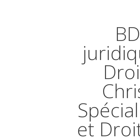
BD
juridi
Droi
Chri
Spécial
et Droi