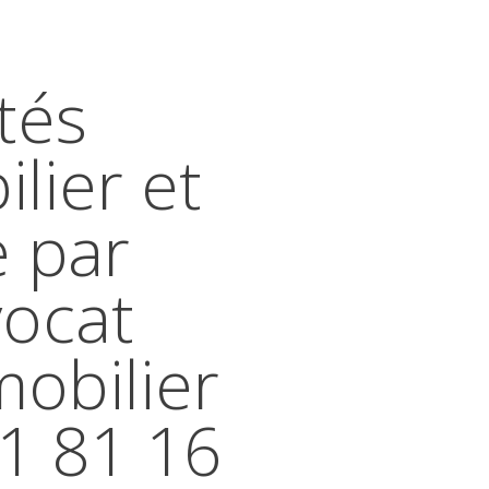
tés
lier et
e par
vocat
mobilier
41 81 16