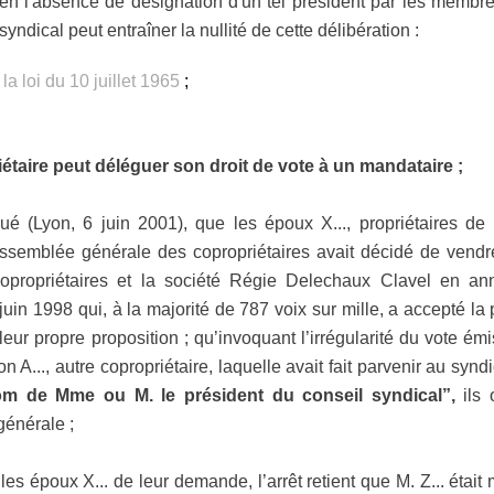
en l'absence de désignation d'un tel président par les membr
dical peut entraîner la nullité de cette délibération :
e la loi du 10 juillet 1965
;
étaire peut déléguer son droit de vote à un mandataire ;
aqué (Lyon, 6 juin 2001), que les époux X..., propriétaires 
assemblée générale des copropriétaires avait décidé de vendr
opropriétaires et la société Régie Delechaux Clavel en an
uin 1998 qui, à la majorité de 787 voix sur mille, a accepté l
 leur propre proposition ; qu’invoquant l’irrégularité du vote émi
n A..., autre copropriétaire, laquelle avait fait parvenir au syndic
om de Mme ou M. le président du conseil syndical”,
ils 
générale ;
es époux X... de leur demande, l’arrêt retient que M. Z... étai