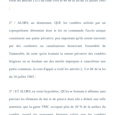
violé les articles 1315 du code civil et 46 de la loi du 10 juillet 1965
;
2° / ALORS, au demeurant, QUE les combles utilisés par un
copropriétaire déterminé dont le lot en commande l'accès unique
constituent une partie privative, peu important qu'ils soient traversés
par des conduites ou canalisations desservant l'ensemble de
l'immeuble, de sorte qu'en écartant la nature privative des combles
litigieux en se fondant sur des motifs impropres à caractériser une
partie commune, la cour d'appel a violé les articles 2, 3 et 46 de la loi
du 10 juillet 1965 ;
3° / ET ALORS, en toute hypothèse, QU'en se bornant à affirmer, sans
préciser les éléments de fait et de preuve dont elle a déduit une telle
assertion, que la
gaine
VMC
occupait plus de 20 % de la surface du
comble, quand les exposants faisaient valoir que les combles