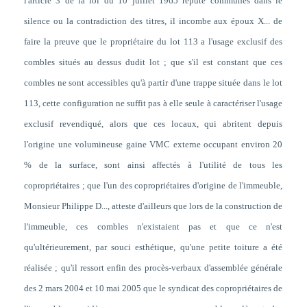
l'article 3 de la loi du 10 juillet 1965 répute communes dans le
silence ou la contradiction des titres, il incombe aux époux X... de
faire la preuve que le propriétaire du lot 113 a l'usage exclusif des
combles situés au dessus dudit lot ; que s'il est constant que ces
combles ne sont accessibles qu'à partir d'une trappe située dans le lot
113, cette configuration ne suffit pas à elle seule à caractériser l'usage
exclusif revendiqué, alors que ces locaux, qui abritent depuis
l'origine une
volumineuse
gaine
VMC
externe occupant environ 20
% de la surface, sont ainsi affectés à l'utilité de tous les
copropriétaires ; que l'un des copropriétaires d'origine de l'immeuble,
Monsieur Philippe D..., atteste d'ailleurs que lors de la construction de
l'immeuble, ces combles n'existaient pas et que ce n'est
qu'ultérieurement, par souci esthétique, qu'une petite toiture a été
réalisée ; qu'il ressort enfin des procès-verbaux d'assemblée générale
des 2 mars 2004 et 10 mai 2005 que le syndicat des copropriétaires de