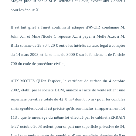
Moyen produit par la SCP Defrenois et Levis, avocat aux Conseils
pour les époux X...
Il est fait grief à l'arrêt confirmatif attaqué d'AVOIR condamné M.
John X... et Mme Nicole C...épouse X... à payer à Melle A...et à M.
B...la somme de 29 804, 20 € outre les intérêts au taux légal à compter
du 14 mars 2003, et la somme de 3000 € sur le fondement de l'article
700 du code de procédure civile ;
AUX MOTIFS QU'en l'espèce, le certificat de surface du 4 octobre
2002, établi par la société BDM, annexé à l'acte de vente retient une
superficie privative totale de 42, 8 m ² dont 8, 5 m ² pour les combles
aménageables, dont il est précisé qu'ils sont inclus à l'appartement lot
113 ; que le mesurage du même lot effectué par le cabinet SERRAIN
le 27 octobre 2003 retient pour sa part une superficie privative de 34,
1 m ² sans tenir compte des combles, d'une superficie plancher de 8 m