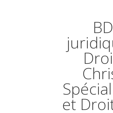
BD
juridi
Droi
Chri
Spécial
et Droi