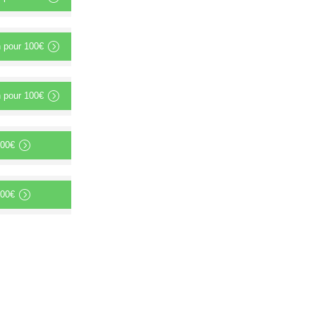
n
pour
100€
n
pour
100€
00€
00€