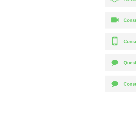
Consu
Consu
Quest
Consu