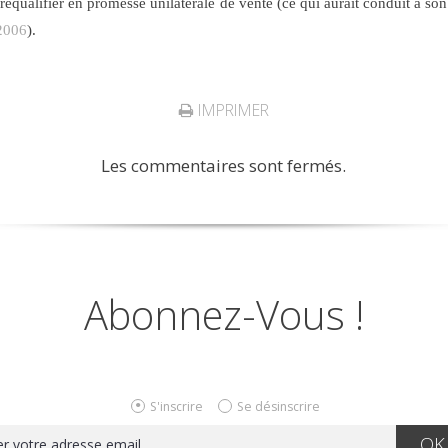
 requalifier en promesse unilatérale de vente (ce qui aurait conduit à son
2006
).
IMPRIMER
Les commentaires sont fermés.
Abonnez-Vous !
S'inscrire
Se désinscrire