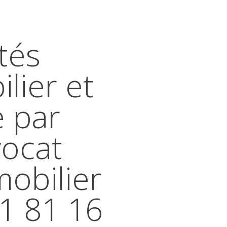
tés
lier et
e par
vocat
mobilier
41 81 16