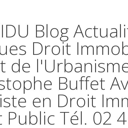
IDU Blog Actuali
ques Droit Immobi
t de l'Urbanism
stophe Buffet A
iste en Droit Im
t Public Tél. 02 