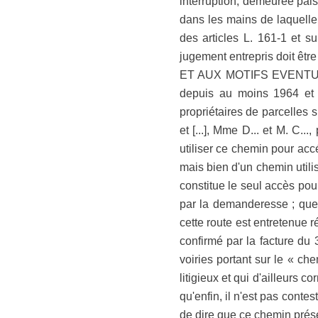
interruption, demeurée pais
dans les mains de laquelle,
des articles L. 161-1 et s
jugement entrepris doit être
ET AUX MOTIFS EVENTUELLE
depuis au moins 1964 et qu'il
propriétaires de parcelles s
et [...], Mme D... et M. C...,
utiliser ce chemin pour accé
mais bien d'un chemin utili
constitue le seul accès pou
par la demanderesse ; que le
cette route est entretenue 
confirmé par la facture du 
voiries portant sur le « 
litigieux et qui d'ailleurs 
qu'enfin, il n'est pas cont
de dire que ce chemin prése