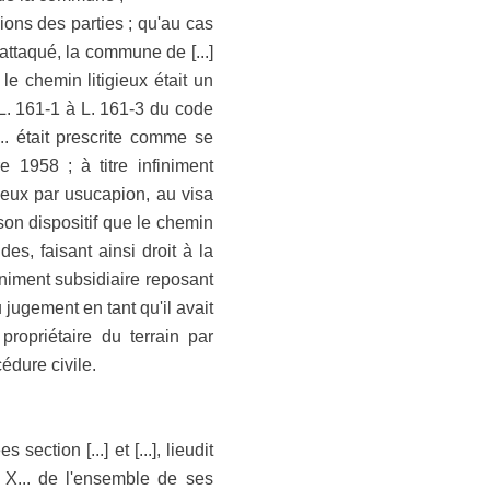
sions des parties ; qu'au cas
ttaqué, la commune de [...]
e le chemin litigieux était un
 L. 161-1 à L. 161-3 du code
... était prescrite comme se
 1958 ; à titre infiniment
gieux par usucapion, au visa
 son dispositif que le chemin
s, faisant ainsi droit à la
iniment subsidiaire reposant
 jugement en tant qu'il avait
ropriétaire du terrain par
cédure civile.
ection [...] et [...], lieudit
e X... de l'ensemble de ses