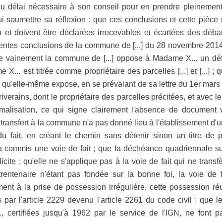
du délai nécessaire à son conseil pour en prendre pleinement
 soumettre sa réflexion ; que ces conclusions et cette pièce n
on et doivent être déclarées irrecevables et écartées des déba
dentes conclusions de la commune de [...] du 28 novembre 2014 
vainement la commune de [...] oppose à Madame X... un défau
 X... est titrée comme propriétaire des parcelles [...] et [...]
ors qu'elle-même expose, en se prévalant de sa lettre du 1er ma
verains, dont le propriétaire des parcelles précitées, et avec leu
malisation, ce qui signe clairement l'absence de document va
e transfert à la commune n'a pas donné lieu à l'établissement d'u
u fait, en créant le chemin sans détenir sinon un titre de p
a commis une voie de fait ; que la déchéance quadriennale sup
icite ; qu'elle ne s'applique pas à la voie de fait qui ne trans
rentenaire n'étant pas fondée sur la bonne foi, la voie de 
ment à la prise de possession irrégulière, cette possession ré
 par l'article 2229 devenu l'article 2261 du code civil ; que 
, certifiées jusqu'à 1962 par le service de l'IGN, ne font p