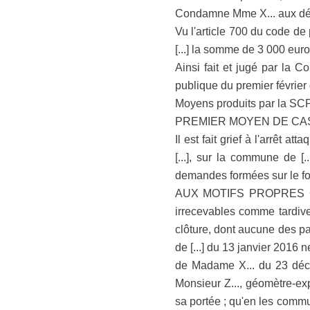
Condamne Mme X... aux dé
Vu l'article 700 du code d
[...] la somme de 3 000 euro
Ainsi fait et jugé par la 
publique du premier févrie
Moyens produits par la SCP
PREMIER MOYEN DE CA
Il est fait grief à l'arrêt at
[...], sur la commune de [
demandes formées sur le fon
AUX MOTIFS PROPRES QUE 
irrecevables comme tardives
clôture, dont aucune des pa
de [...] du 13 janvier 2016 
de Madame X... du 23 décem
Monsieur Z..., géomètre-ex
sa portée ; qu'en les commu