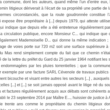
 la commune, dont les auteurs, quand même l'un d'entre eux, 
in litigieux dériverait à l'écart de sa propriété une partie de 
ermes circonstanciés, que la route goudronnée constitue l'
i expose être propriétaire à [...] depuis 1979, qui atteste util
qui indique que depuis elle a été entretenue régulièrement pa
 circulation publique, encore Monsieur C... qui indique que c
 également Mademoiselle D... qui donne la même indication ; 
éage de voies porte sur 720 m2 soit une surface supérieure à c
u Mas rend simplement compte du fait que ce chemin n'étai
ifié de la lettre du préfet du Gard du 25 janvier 1964 notifiant l
 endommagées par les pluies torrentielles ; que la commune 
par exemple par une facture SARL Cévenole de travaux publics
nt bicouche et visant entre autres les secteurs [...] , auxquels i
elles [...] et [...] se soit jamais opposé avant le litige né du
s et factures régulièrement acquis aux débats sont cohérents 
abli le 23 septembre 2014 par Maître E..., huissier de justice à
e trente ans comme le propriétaire du chemin litigieux don