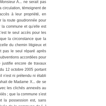
Monsieur A... ne serait pas
la circulation, témoignent de
accès à leur propriété, en
iser la route goudronnée pour
r la commune et qu'elle est
'est le seul accès pour les
que la circonstance que la
elle du chemin litigieux et
t pas le seul réparé après
es subventions accordées pour
justifie encore de travaux
 du 12 octobre 2005 portant
l n'est ni prétendu ni établi
 souhait de Madame X... de se
avec les clichés annexés au
 Alès ; que la commune s'est
t la possession est, sans