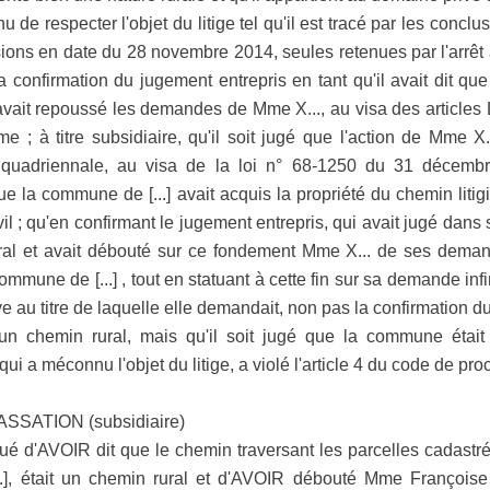
e respecter l'objet du litige tel qu'il est tracé par les conclu
ons en date du 28 novembre 2014, seules retenues par l'arrêt a
l, la confirmation du jugement entrepris en tant qu'il avait dit qu
 avait repoussé les demandes de Mme X..., au visa des articles
me ; à titre subsidiaire, qu'il soit jugé que l'action de Mme X
n quadriennale, au visa de la loi n° 68-1250 du 31 décembre
 que la commune de [...] avait acquis la propriété du chemin liti
vil ; qu'en confirmant le jugement entrepris, qui avait jugé dans
ural et avait débouté sur ce fondement Mme X... de ses demande
mmune de [...] , tout en statuant à cette fin sur sa demande inf
ive au titre de laquelle elle demandait, non pas la confirmation du
un chemin rural, mais qu'il soit jugé que la commune était p
ui a méconnu l'objet du litige, a violé l'article 4 du code de pro
ATION (subsidiaire)
taqué d'AVOIR dit que le chemin traversant les parcelles cadastrées s
...], était un chemin rural et d'AVOIR débouté Mme François