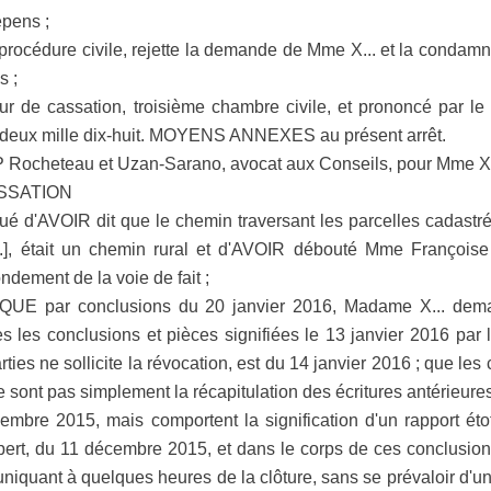
pens ;
e procédure civile, rejette la demande de Mme X... et la conda
s ;
Cour de cassation, troisième chambre civile, et prononcé par l
r deux mille dix-huit. MOYENS ANNEXES au présent arrêt.
 Rocheteau et Uzan-Sarano, avocat aux Conseils, pour Mme X.
SSATION
taqué d'AVOIR dit que le chemin traversant les parcelles cadastrées s
...], était un chemin rural et d'AVOIR débouté Mme François
dement de la voie de fait ;
par conclusions du 20 janvier 2016, Madame X... deman
 les conclusions et pièces signifiées le 13 janvier 2016 par l
rties ne sollicite la révocation, est du 14 janvier 2016 ; que l
ne sont pas simplement la récapitulation des écritures antérieures
bre 2015, mais comportent la signification d'un rapport étof
pert, du 11 décembre 2015, et dans le corps de ces conclusions
niquant à quelques heures de la clôture, sans se prévaloir d'u