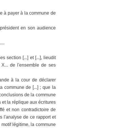
mne à payer à la commune de
e président en son audience
...
ection [...] et [...], lieudit
e X... de l'ensemble de ses
de à la cour de déclarer
a commune de [...] ; que la
es conclusions de la commune
 et la réplique aux écritures
fé et non contradictoire de
 l'analyse de ce rapport et
n motif légitime, la commune