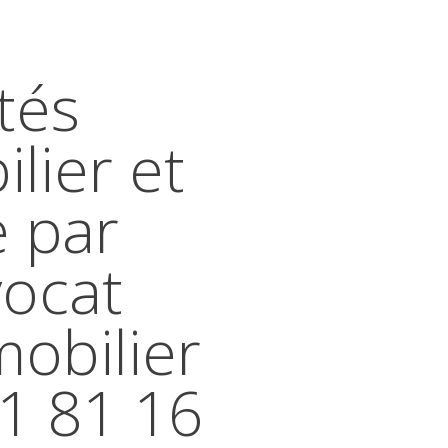
tés
lier et
e par
vocat
mobilier
41 81 16