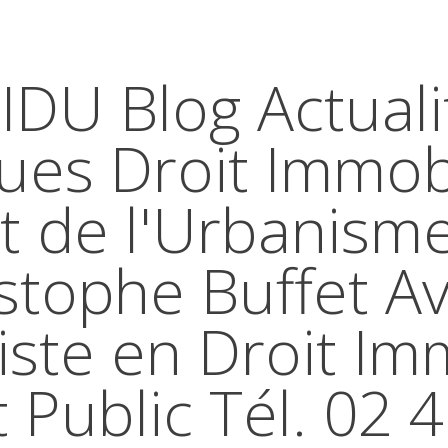
IDU Blog Actuali
ques Droit Immobi
t de l'Urbanism
stophe Buffet A
iste en Droit Im
t Public Tél. 02 