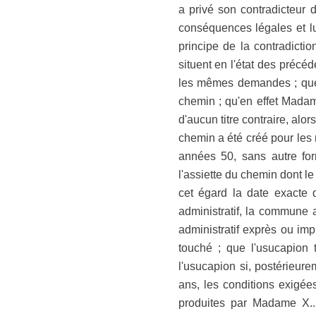
a privé son contradicteur 
conséquences légales et lui
principe de la contradicti
situent en l'état des précé
les mêmes demandes ; que 
chemin ; qu'en effet Madame
d'aucun titre contraire, al
chemin a été créé pour les ri
années 50, sans autre for
l'assiette du chemin dont l
cet égard la date exacte d
administratif, la commune 
administratif exprès ou impl
touché ; que l'usucapion t
l'usucapion si, postérieure
ans, les conditions exigées
produites par Madame X...