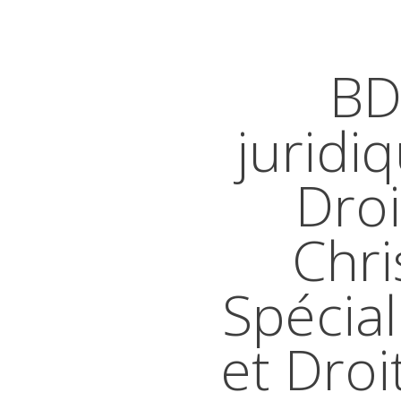
BD
juridi
Droi
Chri
Spécial
et Droi