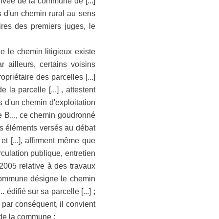
rivée de la commune de [...]
es d'un chemin rural au sens
ires des premiers juges, le
 chemin litigieux existe
par ailleurs, certains voisins
priétaire des parcelles [...]
e la parcelle [...] , attestent
as d'un chemin d'exploitation
me B..., ce chemin goudronné
es éléments versés au débat
 et [...], affirment même que
culation publique, entretien
2005 relative à des travaux
 commune désigne le chemin
difié sur sa parcelle [...] ;
 par conséquent, il convient
 de la commune ;