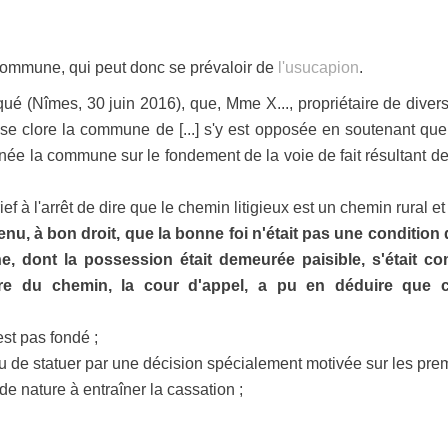
e commune, qui peut donc se prévaloir de
l'usucapion
.
taqué (Nîmes, 30 juin 2016), que, Mme X..., propriétaire de diver
se clore la commune de [...] s'y est opposée en soutenant qu
née la commune sur le fondement de la voie de fait résultant de 
ief à l'arrêt de dire que le chemin litigieux est un chemin rural 
nu, à bon droit, que la bonne foi n'était pas une condition d
, dont la possession était demeurée paisible, s'était c
ire du chemin, la cour d'appel, a pu en déduire que cel
est pas fondé ;
lieu de statuer par une décision spécialement motivée sur les pre
e nature à entraîner la cassation ;