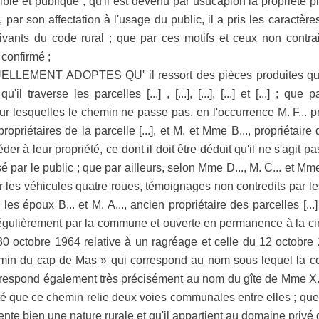
ible et publique ; qu'il est devenu par usucapion la propriété p
 par son affectation à l'usage du public, il a pris les caractèr
uivants du code rural ; que par ces motifs et ceux non contra
 confirmé ;
MENT ADOPTES QU' il ressort des pièces produites que le
 traverse les parcelles [...] , [...], [...], [...] et [...] ; que 
ur lesquelles le chemin ne passe pas, en l'occurrence M. F... pro
 propriétaires de la parcelle [...], et M. et Mme B..., propriétaire d
der à leur propriété, ce dont il doit être déduit qu'il ne s'agit p
sé par le public ; que par ailleurs, selon Mme D..., M. C... et M
r les véhicules quatre roues, témoignages non contredits par l
s époux B... et M. A..., ancien propriétaire des parcelles [...]
régulièrement par la commune et ouverte en permanence à la cir
30 octobre 1964 relative à un ragréage et celle du 12 octobre 
chemin du cap de Mas » qui correspond au nom sous lequel la
correspond également très précisément au nom du gîte de Mme X... é
esté que ce chemin relie deux voies communales entre elles ; que
nte bien une nature rurale et qu'il appartient au domaine privé