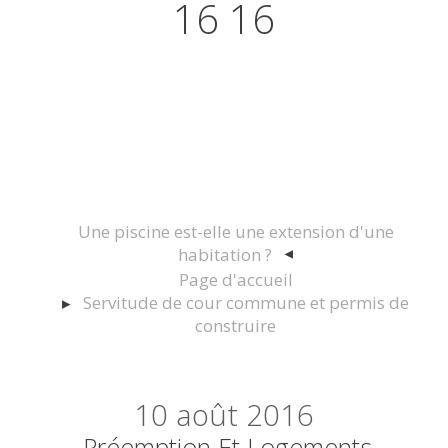
16 16
Actualités juridiques Droit
Immobilier Construction et
Urbanisme
Une piscine est-elle une extension d'une
habitation ?
Page d'accueil
Servitude de cour commune et permis de
construire
10
août 2016
Préemption Et Logements