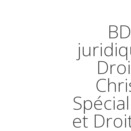
BD
juridi
Droi
Chri
Spécial
et Droi