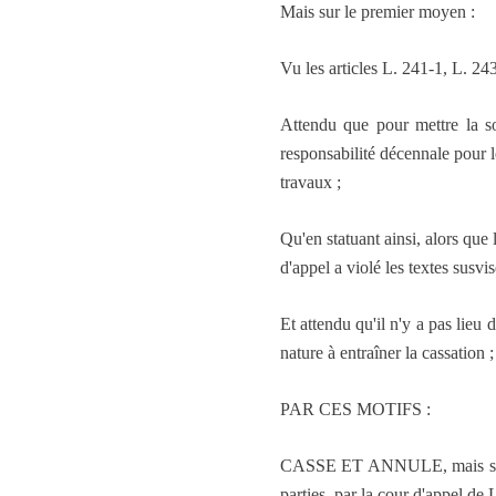
Mais sur le premier moyen :
Vu les articles L. 241-1, L. 24
Attendu que pour mettre la so
responsabilité décennale pour l
travaux ;
Qu'en statuant ainsi, alors que 
d'appel a violé les textes susvis
Et attendu qu'il n'y a pas lieu
nature à entraîner la cassation ;
PAR CES MOTIFS :
CASSE ET ANNULE, mais seuleme
parties, par la cour d'appel de 