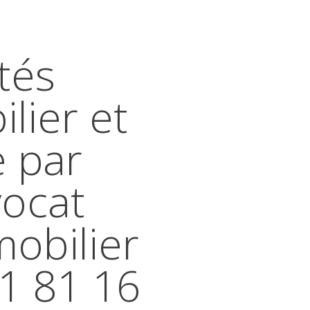
tés
lier et
e par
vocat
mobilier
41 81 16