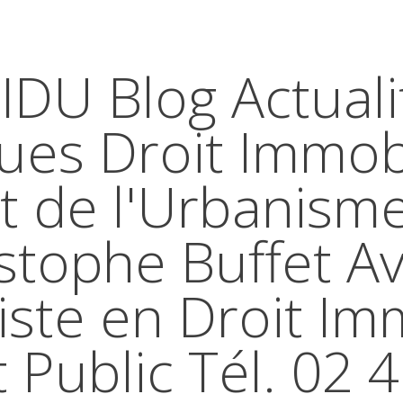
IDU Blog Actuali
ques Droit Immobi
t de l'Urbanism
stophe Buffet A
iste en Droit Im
t Public Tél. 02 