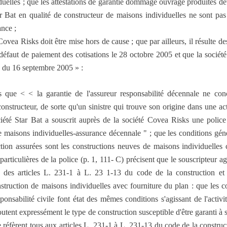
duelles ; que les attestations de garantie dommage ouvrage produites de
tar Bat en qualité de constructeur de maisons individuelles ne sont pa
ance ;
ovea Risks doit être mise hors de cause ; que par ailleurs, il résulte de
 défaut de paiement des cotisations le 28 octobre 2005 et que la sociét
 du 16 septembre 2005 » :
 que < < la garantie de l'assureur responsabilité décennale ne conc
constructeur, de sorte qu'un sinistre qui trouve son origine dans une ac
ociété Star Bat a souscrit auprès de la société Covea Risks une police 
 maisons individuelles-assurance décennale " ; que les conditions génér
ction assurées sont les constructions neuves de maisons individuel
particulières de la police (p. 1, 111- C) précisent que le souscripteur ag
 des articles L. 231-1 à L. 23 1-13 du code de la construction et d
struction de maisons individuelles avec fourniture du plan : que les c
ponsabilité civile font état des mêmes conditions s'agissant de l'activi
joutent expressément le type de construction susceptible d'être garanti à
e réfèrent tous aux articles L. 231-1 à L. 231-13 du code de la construct