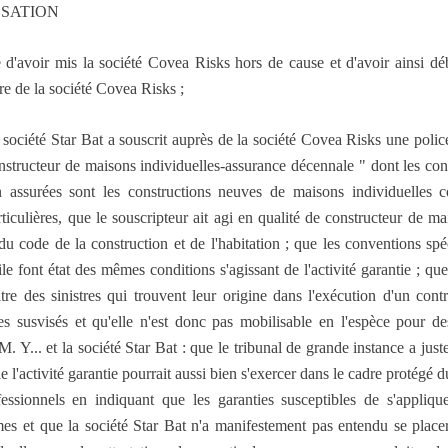
SSATION
aqué d'avoir mis la société Covea Risks hors de cause et d'avoir ainsi d
re de la société Covea Risks ;
ociété Star Bat a souscrit auprès de la société Covea Risks une police 
nstructeur de maisons individuelles-assurance décennale " dont les con
on assurées sont les constructions neuves de maisons individuell
ticulières, que le souscripteur ait agi en qualité de constructeur de m
u code de la construction et de l'habitation ; que les conventions spéc
ile font état des mêmes conditions s'agissant de l'activité garantie ; qu
itre des sinistres qui trouvent leur origine dans l'exécution d'un con
tes susvisés et qu'elle n'est donc pas mobilisable en l'espèce pour d
 M. Y... et la société Star Bat : que le tribunal de grande instance a jus
lle l'activité garantie pourrait aussi bien s'exercer dans le cadre protég
essionnels en indiquant que les garanties susceptibles de s'appliq
es et que la société Star Bat n'a manifestement pas entendu se placer