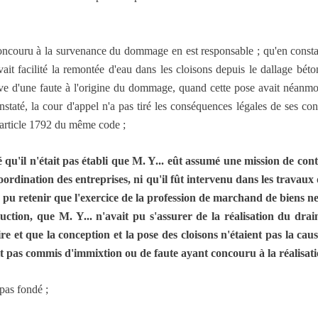
 concouru à la survenance du dommage en est responsable ; qu'en consta
avait facilité la remontée d'eau dans les cloisons depuis le dallage bé
utive d'une faute à l'origine du dommage, quand cette pose avait néanmo
staté, la cour d'appel n'a pas tiré les conséquences légales de ses const
'article 1792 du même code ;
qu'il n'était pas établi que M. Y... eût assumé une mission de cont
ordination des entreprises, ni qu'il fût intervenu dans les travaux 
 a pu retenir que l'exercice de la profession de marchand de biens 
uction, que M. Y... n'avait pu s'assurer de la réalisation du dra
ire et que la conception et la pose des cloisons n'étaient pas la cau
it pas commis d'immixtion ou de faute ayant concouru à la réalisa
 pas fondé ;