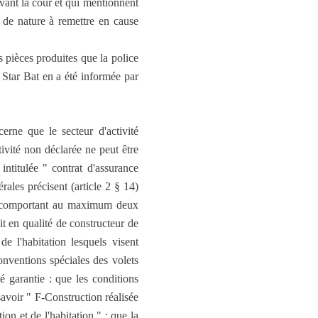
vant la cour et qui mentionnent
s de nature à remettre en cause
s pièces produites que la police
é Star Bat en a été informée par
erne que le secteur d'activité
tivité non déclarée ne peut être
intitulée " contrat d'assurance
ales précisent (article 2 § 14)
les comportant au maximum deux
it en qualité de constructeur de
e l'habitation lesquels visent
onventions spéciales des volets
té garantie : que les conditions
 savoir " F-Construction réalisée
ion et de l'habitation " ; que la