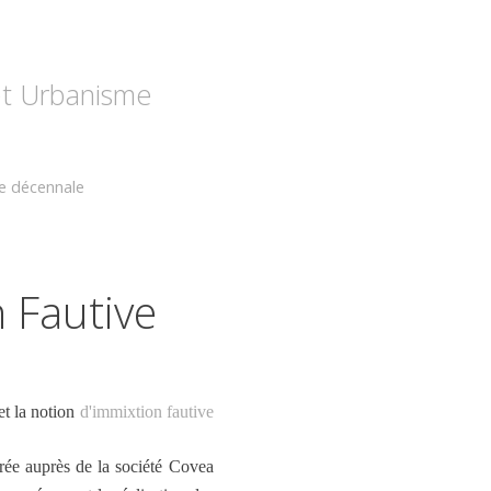
 et Urbanisme
ie décennale
 Fautive
et la notion
d'immixtion fautive
surée auprès de la société Covea