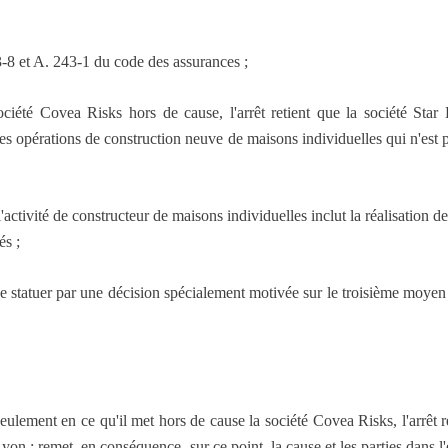
3-8 et A. 243-1 du code des assurances ;
ciété Covea Risks hors de cause, l'arrêt retient que la société Star 
es opérations de construction neuve de maisons individuelles qui n'est 
l'activité de constructeur de maisons individuelles inclut la réalisation 
és ;
 de statuer par une décision spécialement motivée sur le troisième moye
nt en ce qu'il met hors de cause la société Covea Risks, l'arrêt rend
Lyon ; remet, en conséquence, sur ce point, la cause et les parties dans l'