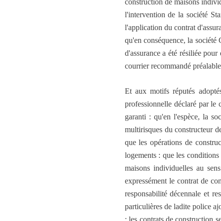
construction de maisons indivi
l'intervention de la société S
l'application du contrat d'assur
qu'en conséquence, la société C
d'assurance a été résiliée pour
courrier recommandé préalable
Et aux motifs réputés adoptés
professionnelle déclaré par le 
garanti : qu'en l'espèce, la s
multirisques du constructeur de
que les opérations de constru
logements : que les conditions 
maisons individuelles au sens
expressément le contrat de con
responsabilité décennale et res
particulières de ladite police a
: les contrats de construction s