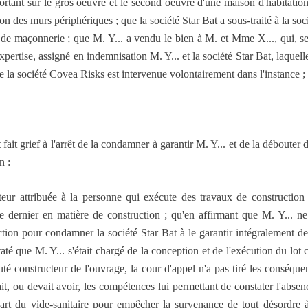
tant sur le gros oeuvre et le second oeuvre d'une maison d'habitation, 
ion des murs périphériques ; que la société Star Bat a sous-traité à la so
de maçonnerie ; que M. Y... a vendu le bien à M. et Mme X..., qui, se
xpertise, assigné en indemnisation M. Y... et la société Star Bat, laquell
 la société Covea Risks est intervenue volontairement dans l'instance ;
 fait grief à l'arrêt de la condamner à garantir M. Y... et de la débouter
n :
cteur attribuée à la personne qui exécute des travaux de constructio
dernier en matière de construction ; qu'en affirmant que M. Y... n
ction pour condamner la société Star Bat à le garantir intégralement 
até que M. Y... s'était chargé de la conception et de l'exécution du lot
uté constructeur de l'ouvrage, la cour d'appel n'a pas tiré les conséque
vait, ou devait avoir, les compétences lui permettant de constater l'absen
art du vide-sanitaire pour empêcher la survenance de tout désordre à c