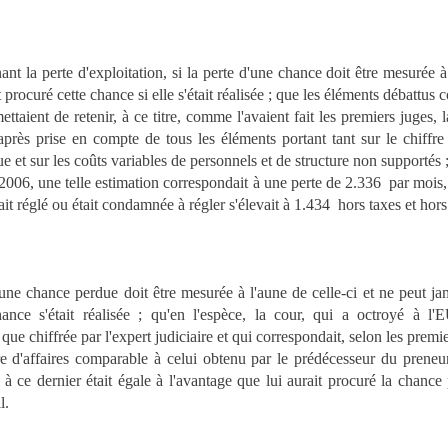
 perte d'exploitation, si la perte d'une chance doit être mesurée à 
t procuré cette chance si elle s'était réalisée ; que les éléments débattus
ettaient de retenir, à ce titre, comme l'avaient fait les premiers juges,
après prise en compte de tous les éléments portant tant sur le chiffre 
e et sur les coûts variables de personnels et de structure non supportés ;
06, une telle estimation correspondait à une perte de 2.336  par mois,
é ou était condamnée à régler s'élevait à 1.434  hors taxes et hors
 chance perdue doit être mesurée à l'aune de celle-ci et ne peut jama
 chance s'était réalisée ; qu'en l'espèce, la cour, qui a octro
 que chiffrée par l'expert judiciaire et qui correspondait, selon les prem
fre d'affaires comparable à celui obtenu par le prédécesseur du preneu
 à ce dernier était égale à l'avantage que lui aurait procuré la chance pe
l.