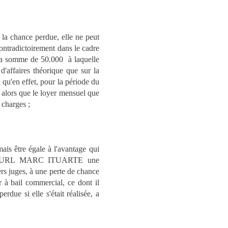
la chance perdue, elle ne peut
 contradictoirement dans le cadre
 la somme de 50.000  à laquelle
d'affaires théorique que sur la
 qu'en effet, pour la période du
 alors que le loyer mensuel que
 charges ;
is être égale à l'avantage qui
yé à l'EURL MARC ITUARTE une
iers juges, à une perte de chance
r à bail commercial, ce dont il
rdue si elle s'était réalisée, a