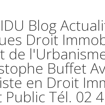
IDU Blog Actuali
ques Droit Immobi
t de l'Urbanism
stophe Buffet A
iste en Droit Im
t Public Tél. 02 