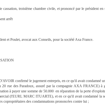
 de cassation, troisième chambre civile, et prononcé par le président e
t arrêt
nt et Poulet, avocat aux Conseils, pour la société Axa France.
SSATION
aqué D'AVOIR confirmé le jugement entrepris, en ce qu'il avait condamné un
 du 20 rue des Paradoux, assuré par la compagnie AXA FRANCE) à gar
tion à payer une somme de 50.000  en réparation de la perte d'exploit
commercial (l'EURL MARC ITUARTE), et en ce qu'il avait condamné
 des copropriétaires des condamnations prononcées contre lui ;