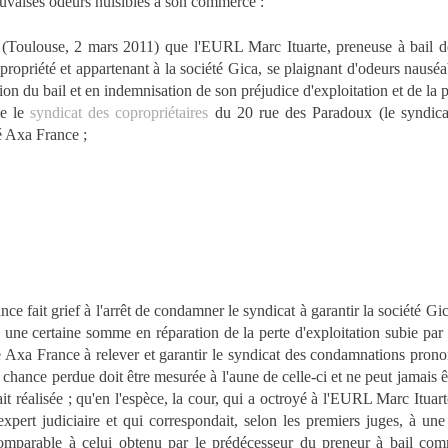
auvaises odeurs nuisibles à son commerce :
ué (Toulouse, 2 mars 2011) que l'EURL Marc Ituarte, preneuse à bail d
opriété et appartenant à la société Gica, se plaignant d'odeurs nauséab
ation du bail et en indemnisation de son préjudice d'exploitation et de la 
se le
syndicat des copropriétaires
du 20 rue des Paradoux (le syndicat
té Axa France ;
ce fait grief à l'arrêt de condamner le syndicat à garantir la société G
une certaine somme en réparation de la perte d'exploitation subie par
 Axa France à relever et garantir le syndicat des condamnations prononc
chance perdue doit être mesurée à l'aune de celle-ci et ne peut jamais êt
tait réalisée ; qu'en l'espèce, la cour, qui a octroyé à l'EURL Marc Itu
'expert judiciaire et qui correspondait, selon les premiers juges, à un
 comparable à celui obtenu par le prédécesseur du preneur à bail comm