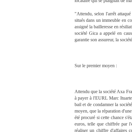
locataire qui se plaignait de m
"Attendu, selon l'arrêt attaq
situés dans un immeuble en copr
assigné la bailleresse en résili
société Gica a appelé en cau
garantie son assureur, la socié
Sur le premier moyen :
Attendu que la société Axa Fran
à payer à l'EURL Marc Ituarte 
bail et de condamner la société
moyen, que la réparation d'une 
été procuré si cette chance s'é
euros, telle que chiffrée par l
réaliser un chiffre d'affaires