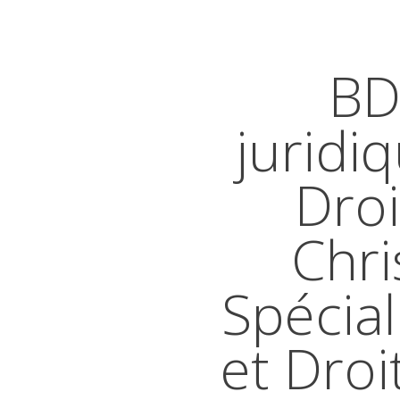
BD
juridi
Droi
Chri
Spécial
et Droi