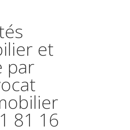
tés
lier et
e par
vocat
mobilier
41 81 16