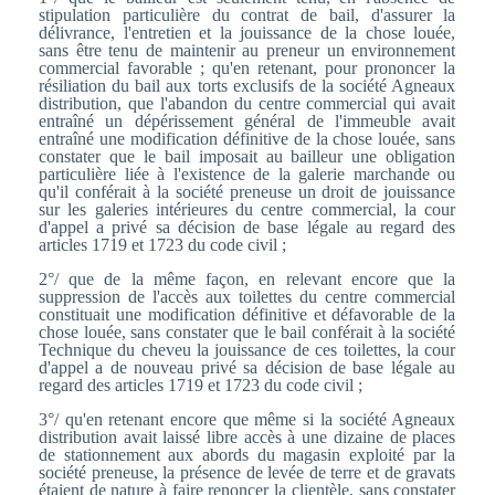
stipulation particulière du contrat de bail, d'assurer la
délivrance, l'entretien et la jouissance de la chose louée,
sans être tenu de maintenir au preneur un environnement
commercial favorable ; qu'en retenant, pour prononcer la
résiliation du bail aux torts exclusifs de la société Agneaux
distribution, que l'abandon du centre commercial qui avait
entraîné un dépérissement général de l'immeuble avait
entraîné une modification définitive de la chose louée, sans
constater que le bail imposait au bailleur une obligation
particulière liée à l'existence de la galerie marchande ou
qu'il conférait à la société preneuse un droit de jouissance
sur les galeries intérieures du centre commercial, la cour
d'appel a privé sa décision de base légale au regard des
articles 1719 et 1723 du code civil ;
2°/ que de la même façon, en relevant encore que la
suppression de l'accès aux toilettes du centre commercial
constituait une modification définitive et défavorable de la
chose louée, sans constater que le bail conférait à la société
Technique du cheveu la jouissance de ces toilettes, la cour
d'appel a de nouveau privé sa décision de base légale au
regard des articles 1719 et 1723 du code civil ;
3°/ qu'en retenant encore que même si la société Agneaux
distribution avait laissé libre accès à une dizaine de places
de stationnement aux abords du magasin exploité par la
société preneuse, la présence de levée de terre et de gravats
étaient de nature à faire renoncer la clientèle, sans constater