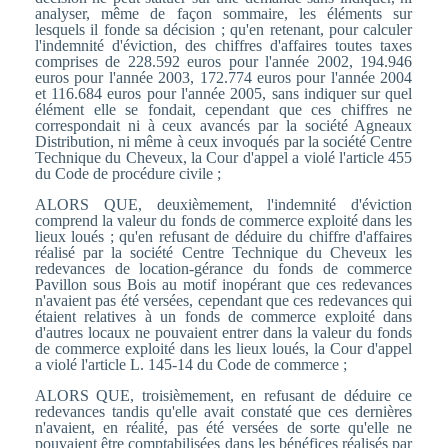
analyser, même de façon sommaire, les éléments sur
lesquels il fonde sa décision ; qu'en retenant, pour calculer
l'indemnité d'éviction, des chiffres d'affaires toutes taxes
comprises de 228.592 euros pour l'année 2002, 194.946
euros pour l'année 2003, 172.774 euros pour l'année 2004
et 116.684 euros pour l'année 2005, sans indiquer sur quel
élément elle se fondait, cependant que ces chiffres ne
correspondait ni à ceux avancés par la société Agneaux
Distribution, ni même à ceux invoqués par la société Centre
Technique du Cheveux, la Cour d'appel a violé l'article 455
du Code de procédure civile ;
ALORS QUE, deuxièmement, l'indemnité d'éviction
comprend la valeur du fonds de commerce exploité dans les
lieux loués ; qu'en refusant de déduire du chiffre d'affaires
réalisé par la société Centre Technique du Cheveux les
redevances de location-gérance du fonds de commerce
Pavillon sous Bois au motif inopérant que ces redevances
n'avaient pas été versées, cependant que ces redevances qui
étaient relatives à un fonds de commerce exploité dans
d'autres locaux ne pouvaient entrer dans la valeur du fonds
de commerce exploité dans les lieux loués, la Cour d'appel
a violé l'article L. 145-14 du Code de commerce ;
ALORS QUE, troisièmement, en refusant de déduire ce
redevances tandis qu'elle avait constaté que ces dernières
n'avaient, en réalité, pas été versées de sorte qu'elle ne
pouvaient être comptabilisées dans les bénéfices réalisés par