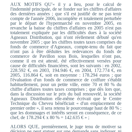
AUX MOTIFS QU'« il y a lieu, pour le calcul de
l'indemnité principale, de se fonder sur les chiffres d'affaires
des dernières années ; que s'il est justifié de ne pas tenir
compte de l'année 2006, incomplète et totalement perturbée
par le départ de l'hypermarché en novembre 2005, en
revanche la baisse du chiffres d'affaires en 2005 n'est pas
totalement expliquée par les difficultés dues à la société
Agneaux Distribution, qui n'ont réellement débuté qu'en
novembre 2005 ; que les chiffres toutes taxes comprises du
fonds de commerce d'Agneaux, compte-tenu du fait que
n'ont pas à être déduites les redevances du fonds de
commerce de Pavillon sous Bois, lesquelles n'ont pas,
comme il en est attesté, été effectivement versées pour
cause de difficultés financières, sont les suivants : en 2002,
228.592 €, en 2003, 194.946 €, en 2004, 172.774 €, en
2005, 116.864 €, soit en moyenne : 178.294 euros ; que
l'évaluation d'un fonds de commerce de coiffure s'établit
habituellement, pour un petite ville, entre 70 et 80 % du
chiffre d'affaires toutes taxes comprises ; que dès lors que,
dans la discussion sur le prix du bail renouvelé, la société
Agneaux Distribution elle-même écrivait que le Centre
Technique du Cheveu bénéficiait « d'un emplacement de
premier ordre », il sera retenu le pourcentage haut de 80 % ;
que les dommages et intérêts seront en conséquence, de ce
chef, de 178.294 € x 80 % = 142.635 € » ;
ALORS QUE, premièrement, le juge tenu de motiver sa
décision ne peut statuer sur une demande sans indiquer, ni