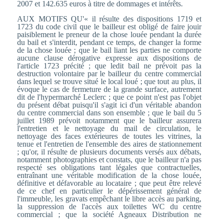
2007 et 142.635 euros à titre de dommages et intérêts.
AUX MOTIFS QU'« il résulte des dispositions 1719 et
1723 du code civil que le bailleur est obligé de faire jouir
paisiblement le preneur de la chose louée pendant la durée
du bail et s'interdit, pendant ce temps, de changer la forme
de la chose louée ; que le bail liant les parties ne comporte
aucune clause dérogative expresse aux dispositions de
l'article 1723 précité ; que ledit bail ne prévoit pas la
destruction volontaire par le bailleur du centre commercial
dans lequel se trouve situé le local loué ; que tout au plus, il
évoque le cas de fermeture de la grande surface, autrement
dit de l'hypermarché Leclerc ; que ce point n'est pas l'objet
du présent débat puisqu'il s'agit ici d'un véritable abandon
du centre commercial dans son ensemble ; que le bail du 5
juillet 1989 prévoit notamment que le bailleur assurera
l'entretien et le nettoyage du mail de circulation, le
nettoyage des faces extérieures de toutes les vitrines, la
tenue et l'entretien de l'ensemble des aires de stationnement
; qu'or, il résulte de plusieurs documents versés aux débats,
notamment photographies et constats, que le bailleur n'a pas
respecté ses obligations tant légales que contractuelles,
entraînant une véritable modification de la chose louée,
définitive et défavorable au locataire ; que peut être relevé
de ce chef en particulier le dépérissement général de
l'immeuble, les gravats empêchant le libre accès au parking,
la suppression de l'accès aux toilettes WC du centre
commercial ; que la société Agneaux Distribution ne