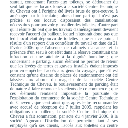
saurait, concernant l'accès aux toilettes, se dédouaner du
seul fait que les locaux loués à la société Centre Technique
du Cheveu ont à l'origine été livrés bruts de gros-oeuvre, à
aménager par le locataire, alors d'une part qu'il n'est pas
précisé si ces locaux disposaient des canalisations
nécessaires pour pouvoir y installer des toilettes, d'autre part
qu'il résulte du bail que les travaux d'aménagement devaient
recevoir l'accord du bailleur, lequel n'ignorait donc pas que
ledit local était dépourvu de toilettes ; que sur ce point, il
résulte d'un rapport d'un contrôleur du travail en date du 21
février 2006 que l'absence de cabinets d'aisances et la
présence d'un seau à cet effet dans la réserve constituait une
infraction et une atteinte à la dignité humaine ; que
concernant le parking, aucun élément ne permet de retenir
que les levées de terres et gravats installés étaient imposés
pour en empêcher l'accès aux gens du voyage ; que s'il est
constant qu'une dizaine de places de stationnement ont été
laissées aux abords du magasin de la société Centre
Technique du Cheveu, le bouleversement du parking était
de nature à faire renoncer les clients de ce commerce ; que
ces éléments rendaient impossible la poursuite de
l'exploitation du commerce de la société Centre Technique
du Cheveu ; que c'est ainsi que, après lettre recommandée
avec accusé de réception du 7 juillet 2005, rappelant les
obligations du bailleur, la société Centre Technique du
Cheveu a fait sommation, par acte du 4 janvier 2006, à la
société Agneaux Distribution de permettre, tant à ses
employés qu'à ses clients, l'accès aux toilettes du centre