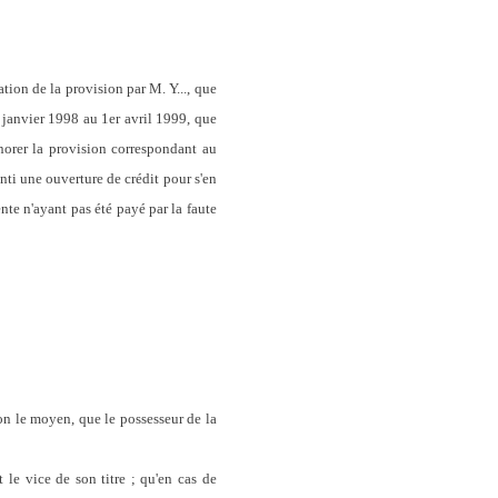
ation de la provision par M. Y..., que
e janvier 1998 au 1er avril 1999, que
onorer la provision correspondant au
enti une ouverture de crédit pour s'en
ente n'ayant pas été payé par la faute
elon le moyen, que le possesseur de la
t le vice de son titre ; qu'en cas de