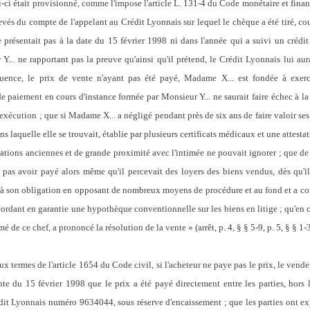
i-ci était provisionné, comme l'impose l'article L. 131-4 du Code monétaire et fina
elevés du compte de l'appelant au Crédit Lyonnais sur lequel le chèque a été tiré, c
 présentait pas à la date du 15 février 1998 ni dans l'année qui a suivi un crédit
... ne rapportant pas la preuve qu'ainsi qu'il prétend, le Crédit Lyonnais lui aur
uence, le prix de vente n'ayant pas été payé, Madame X... est fondée à exercer 
de paiement en cours d'instance formée par Monsieur Y... ne saurait faire échec à l
nexécution ; que si Madame X... a négligé pendant près de six ans de faire valoir ses 
s laquelle elle se trouvait, établie par plusieurs certificats médicaux et une attesta
elations anciennes et de grande proximité avec l'intimée ne pouvait ignorer ; que de
e pas avoir payé alors même qu'il percevait des loyers des biens vendus, dès qu'il
re à son obligation en opposant de nombreux moyens de procédure et au fond et 
dant en garantie une hypothèque conventionnelle sur les biens en litige ; qu'en con
de ce chef, a prononcé la résolution de la vente » (arrêt, p. 4, § § 5-9, p. 5, § § 1-3
ux termes de l'article 1654 du Code civil, si l'acheteur ne paye pas le prix, le vend
ente du 15 février 1998 que le prix a été payé directement entre les parties, hors 
rédit Lyonnais numéro 9634044, sous réserve d'encaissement ; que les parties ont 