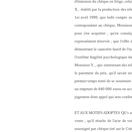
d'émission du chèque en litige, celu
X... établit par la production des r
1er avril 1999, que ledit compte ne
correspondant au chèque, Monsieur Y
pour s'en acquitter ; qu'en conséq
expressément réservée ; que l'offre 
démontrant le caractère fautif de l'i
l'extrême fragilité psychologique dan
Monsieur Y..., qui entretenait des r
le paiement du prix, qu'il savait n
premier temps tenté de se soustrai
un emprunt de 840 000 euros en accor
jugement dont appel qui sera confirmé 
ET AUX MOTIFS ADOPTES QU'«
a
vente ; qu'il résulte de l'acte de v
soussigné par chèque tiré sur le C