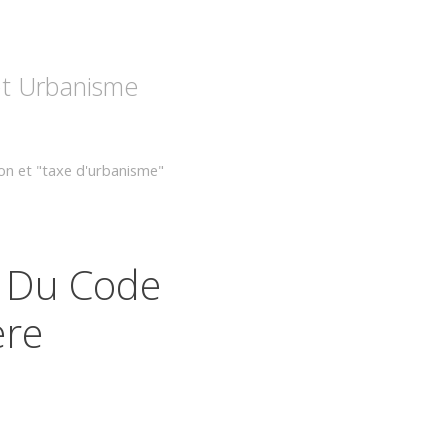
 et Urbanisme
on et "taxe d'urbanisme"
4 Du Code
ère