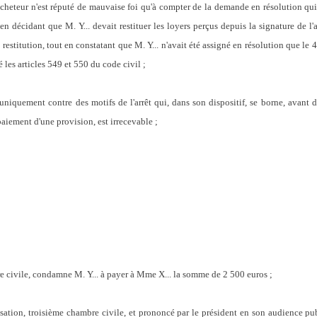
l'acheteur n'est réputé de mauvaise foi qu'à compter de la demande en résolution qu
en décidant que M. Y... devait restituer les loyers perçus depuis la signature de l
 restitution, tout en constatant que M. Y... n'avait été assigné en résolution que le
é les articles 549 et 550 du code civil ;
niquement contre des motifs de l'arrêt qui, dans son dispositif, se borne, avant d
paiement d'une provision, est irrecevable ;
e civile, condamne M. Y... à payer à Mme X... la somme de 2 500 euros ;
assation, troisième chambre civile, et prononcé par le président en son audience pu