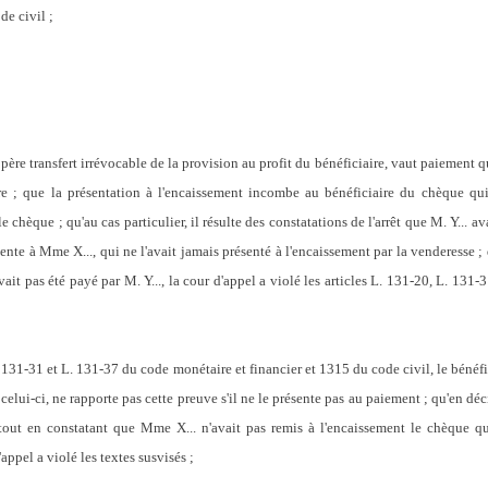
de civil ;
père transfert irrévocable de la provision au profit du bénéficiaire, vaut paiement q
re ; que la présentation à l'encaissement incombe au bénéficiaire du chèque qu
le chèque ; qu'au cas particulier, il résulte des constatations de l'arrêt que M. Y... a
nte à Mme X..., qui ne l'avait jamais présenté à l'encaissement par la venderesse ;
vait pas été payé par M. Y..., la cour d'appel a violé les articles L. 131-20, L. 131
L. 131-31 et L. 131-37 du code monétaire et financier et 1315 du code civil, le bénéf
elui-ci, ne rapporte pas cette preuve s'il ne le présente pas au paiement ; qu'en déc
 tout en constatant que Mme X... n'avait pas remis à l'encaissement le chèque qui
appel a violé les textes susvisés ;