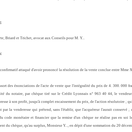
t
, Briard et Trichet, avocat aux Conseils pour M. Y...
N
ent confirmatif attaqué d'avoir prononcé la résolution de la vente conclue entre Mme X..
des énonciations de l'acte de vente que l'intégralité du prix de 4. 300. 000 fra
ilité du notaire, par chèque tiré sur le Crédit Lyonnais n° 963 40 44, le vendeu
resse à son profit, jusqu'à complet encaissement du prix, de l'action résolutoire ; qu
 par la venderesse qui prétend, sans l'établir, que l'acquéreur l'aurait conservé ; q
 du code monétaire et financier que la remise d'un chèque ne réalise pas en soi l
ment du chèque, qu'au surplus, Monsieur Y..., en dépit d'une sommation du 20 décembr