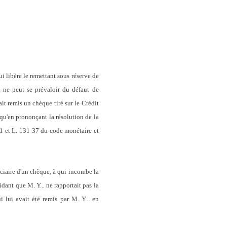
ui libère le remettant sous réserve de
i ne peut se prévaloir du défaut de
vait remis un chèque tiré sur le Crédit
 qu'en prononçant la résolution de la
-31 et L. 131-37 du code monétaire et
iciaire d'un chèque, à qui incombe la
idant que M. Y... ne rapportait pas la
 lui avait été remis par M. Y... en