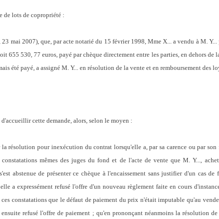
e de lots de copropriété :
s, 23 mai 2007), que, par acte notarié du 15 février 1998, Mme X... a vendu à M. Y...
 soit 655 530, 77 euros, payé par chèque directement entre les parties, en dehors de
amais été payé, a assigné M. Y... en résolution de la vente et en remboursement des lo
êt d'accueillir cette demande, alors, selon le moyen :
la résolution pour inexécution du contrat lorsqu'elle a, par sa carence ou par son 
 des constatations mêmes des juges du fond et de l'acte de vente que M. Y..., ach
s'est abstenue de présenter ce chèque à l'encaissement sans justifier d'un cas de 
elle a expressément refusé l'offre d'un nouveau règlement faite en cours d'instance
e ces constatations que le défaut de paiement du prix n'était imputable qu'au vendeu
 ensuite refusé l'offre de paiement ; qu'en prononçant néanmoins la résolution de l