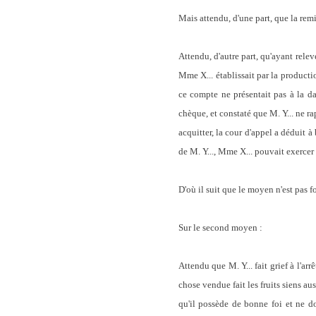
Mais attendu, d'une part, que la re
Attendu, d'autre part, qu'ayant relev
Mme X... établissait par la producti
ce compte ne présentait pas à la da
chèque, et constaté que M. Y... ne ra
acquitter, la cour d'appel a déduit à
de M. Y..., Mme X... pouvait exercer l
D'où il suit que le moyen n'est pas f
Sur le second moyen :
Attendu que M. Y... fait grief à l'ar
chose vendue fait les fruits siens au
qu'il possède de bonne foi et ne doit