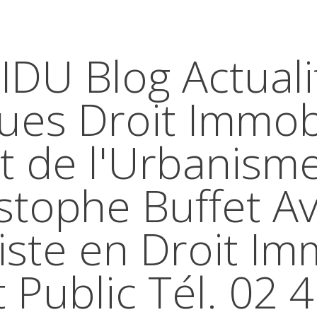
IDU Blog Actuali
ques Droit Immobi
t de l'Urbanism
stophe Buffet A
iste en Droit Im
t Public Tél. 02 