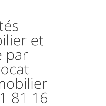
tés
lier et
e par
vocat
mobilier
41 81 16