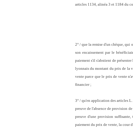
articles 1134, alinéa 3 et 1184 du co
2° / que la remise d'un chèque, qui o
son encaissement par le bénéficiai
paiement s'il s'abstient de présenter 
lyonnais du montant du prix de la ve
vente parce que le prix de vente n'a
financier ;
3° / qu'en application des articles 
preuve de l'absence de provision de c
preuve d'une provision suffisante,
paiement du prix de vente, la cour d'