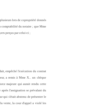
 plusieurs lots de copropriété donnés
 la comptabilité du notaire ; que Mme
yers perçus par celui-ci
;
fait, empêché l'exécution du contrat
eteur, a remis à Mme X... un chèque
force majeure qui aurait rendu cette
 après l'assignation se prévalant du
r qui s'était abstenu de présenter le
a vente, la cour d'appel a violé les