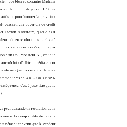
ncier ; que bien au contraire Madame
ouvrant la période de janvier 1998 au
 suffisant pour honorer la provision
ait consenti une ouverture de crédit
l'action résolutoire, qu'elle s'est
a demande en résolution, sa tardiveté
droits, cette situation s'explique par
tion d'un ami, Monsieur B..., état que
 surcroît loin d'offrir immédiatement
 a été assigné, l'appelant a dans un
a contacté auprès de la RECORD BANK
séquence, c'est à juste titre que le
) ;
eur peut demander la résolution de la
la vue et la comptabilité du notaire
expressément convenu que le vendeur