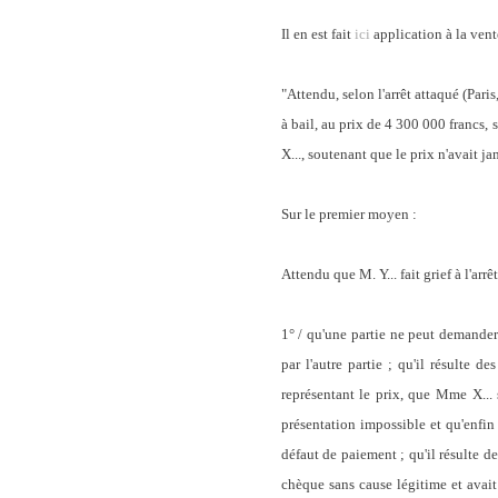
Il en est fait
ici
application à la vent
"Attendu, selon l'arrêt attaqué (Pari
à bail, au prix de 4 300 000 francs,
X..., soutenant que le prix n'avait j
Sur le premier moyen :
Attendu que M. Y... fait grief à l'arr
1° / qu'une partie ne peut demander 
par l'autre partie ; qu'il résulte
représentant le prix, que Mme X... 
présentation impossible et qu'enfin 
défaut de paiement ; qu'il résulte d
chèque sans cause légitime et avait