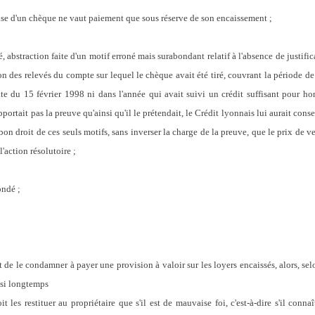
mise d'un chèque ne vaut paiement que sous réserve de son encaissement ;
é, abstraction faite d'un motif erroné mais surabondant relatif à l'absence de justific
on des relevés du compte sur lequel le chèque avait été tiré, couvrant la période d
te du 15 février 1998 ni dans l'année qui avait suivi un crédit suffisant pour h
pportait pas la preuve qu'ainsi qu'il le prétendait, le Crédit lyonnais lui aurait cons
 bon droit de ces seuls motifs, sans inverser la charge de la preuve, que le prix de v
'action résolutoire ;
ondé ;
rêt de le condamner à payer une provision à valoir sur les loyers encaissés, alors, s
ssi longtemps
 les restituer au propriétaire que s'il est de mauvaise foi, c'est-à-dire s'il connaî