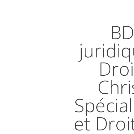
BD
juridi
Droi
Chri
Spécial
et Droi