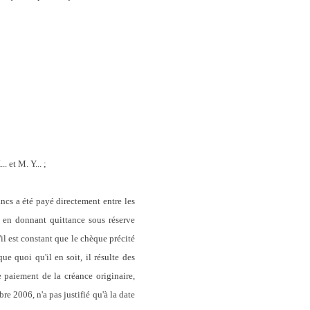
. et M. Y... ;
ncs a été payé directement entre les
r en donnant quittance sous réserve
'il est constant que le chèque précité
ue quoi qu'il en soit, il résulte des
e paiement de la créance originaire,
e 2006, n'a pas justifié qu'à la date