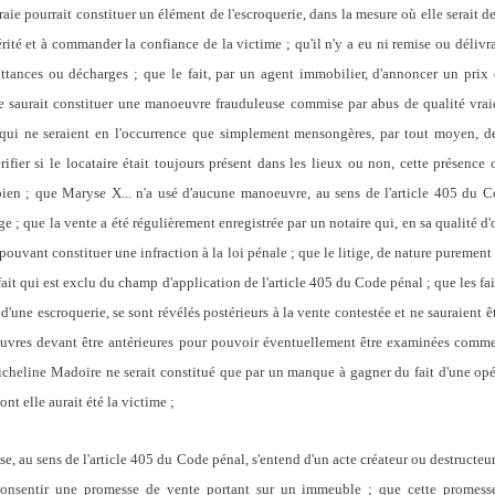
raie pourrait constituer un élément de l'escroquerie, dans la mesure où elle serait d
rité et à commander la confiance de la victime ; qu'il n'y a eu ni remise ou délivr
uittances ou décharges ; que le fait, par un agent immobilier, d'annoncer un pri
ne saurait constituer une manoeuvre frauduleuse commise par abus de qualité vrai
, qui ne seraient en l'occurrence que simplement mensongères, par tout moyen, de
érifier si le locataire était toujours présent dans les lieux ou non, cette présenc
bien ; que Maryse X... n'a usé d'aucune manoeuvre, au sens de l'article 405 du 
e ; que la vente a été régulièrement enregistrée par un notaire qui, en sa qualité d'of
ouvant constituer une infraction à la loi pénale ; que le litige, de nature purement 
fait qui est exclu du champ d'application de l'article 405 du Code pénal ; que les 
s d'une escroquerie, se sont révélés postérieurs à la vente contestée et ne sauraient
uvres devant être antérieures pour pouvoir éventuellement être examinées comme
icheline Madoire ne serait constitué que par un manque à gagner du fait d'une op
ont elle aurait été la victime ;
se, au sens de l'article 405 du Code pénal, s'entend d'un acte créateur ou destructeur
onsentir une promesse de vente portant sur un immeuble ; que cette promesse