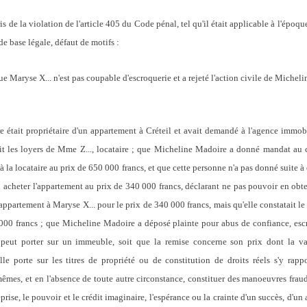
 de la violation de l'article 405 du Code pénal, tel qu'il était applicable à l'époque
 base légale, défaut de motifs :
que Maryse X... n'est pas coupable d'escroquerie et a rejeté l'action civile de Michel
était propriétaire d'un appartement à Créteil et avait demandé à l'agence immobili
it les loyers de Mme Z..., locataire ; que Micheline Madoire a donné mandat au c
 la locataire au prix de 650 000 francs, et que cette personne n'a pas donné suite à 
acheter l'appartement au prix de 340 000 francs, déclarant ne pas pouvoir en obten
ppartement à Maryse X... pour le prix de 340 000 francs, mais qu'elle constatait le
000 francs ; que Micheline Madoire a déposé plainte pour abus de confiance, escr
e peut porter sur un immeuble, soit que la remise concerne son prix dont la va
lle porte sur les titres de propriété ou de constitution de droits réels s'y rapp
êmes, et en l'absence de toute autre circonstance, constituer des manoeuvres fraudu
eprise, le pouvoir et le crédit imaginaire, l'espérance ou la crainte d'un succès, d'