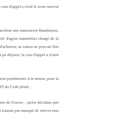
cour d'appel a violé le texte susvisé
aractérise une manoeuvre frauduleuse,
lité d'agent immobilier chargé de la
'acheteur, sa valeur ne pouvait être
pu déjouer, la cour d'appel a écarté
ent postérieures à la remise, pour la
e 405 du Code pénal ;
ation de l'escroc ; qu'en décidant que
i n'aurait pas manqué de relever tout