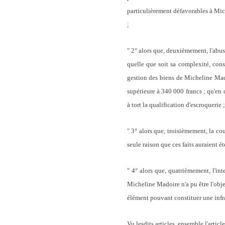
particulièrement défavorables à Mich
;
" 2° alors que, deuxièmement, l'abus
quelle que soit sa complexité, cons
gestion des biens de Micheline Mado
supérieure à 340 000 francs ; qu'en 
à tort la qualification d'escroquerie ;
" 3° alors que, troisièmement, la co
seule raison que ces faits auraient ét
" 4° alors que, quatrièmement, l'inte
Micheline Madoire n'a pu être l'obje
élément pouvant constituer une infrac
Vu lesdits articles, ensemble l'arti