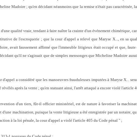
eline Madoire ; qu'en décidant néanmoins que la remise n'était pas caractérisée, la 
 d'une qualité vraie, tendant à faire naître la crainte d'un événement chimérique, c
titutive de l'escroquerie ; que la cour d'appel a relevé que Maryse X..., en sa qua
ire, avait faussement affirmé que l'immeuble litigieux était occupé et que, faute d
décidant qu'il ne s'agissait que de simples mensonges que Micheline Madoire aurait 
ur d'appel a considéré que les manoeuvres frauduleuses imputées à Maryse X... serai
é révélés après la vente ; qu'en statuant ainsi, l'arrêt attaqué a encore violé l'articl
rvention d'un tiers, fût-il officier ministériel, est de nature à favoriser la machin
t d'une machination, puisque la vente litigieuse a été enregistrée par un notaire, qu
tion à la loi pénale, la cour d'appel a violé l'article 405 du Code pénal " ;
cle 313-1 nouveau du Code pénal ;