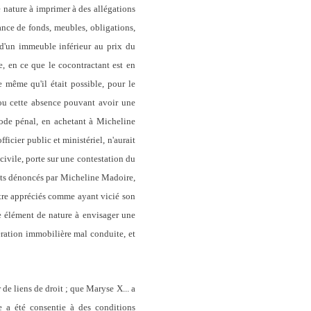
e nature à imprimer à des allégations
ance de fonds, meubles, obligations,
x d'un immeuble inférieur au prix du
e, en ce que le cocontractant est en
 même qu'il était possible, pour le
e ou cette absence pouvant avoir une
Code pénal, en achetant à Micheline
ficier public et ministériel, n'aurait
civile, porte sur une contestation du
faits dénoncés par Micheline Madoire,
 être appréciés comme ayant vicié son
 élément de nature à envisager une
ération immobilière mal conduite, et
 de liens de droit ; que Maryse X... a
 a été consentie à des conditions