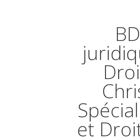
BD
juridi
Droi
Chri
Spécial
et Droi