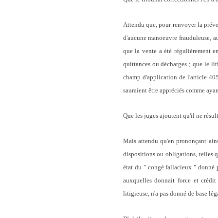
Attendu que, pour renvoyer la préven
d'aucune manoeuvre frauduleuse, au 
que la vente a été régulièrement enr
quittances ou décharges ; que le lit
champ d'application de l'article 40
sauraient être appréciés comme ayant
Que les juges ajoutent qu'il ne résu
Mais attendu qu'en prononçant ainsi
dispositions ou obligations, telles q
état du " congé fallacieux " donné 
auxquelles donnait force et crédit
litigieuse, n'a pas donné de base lég