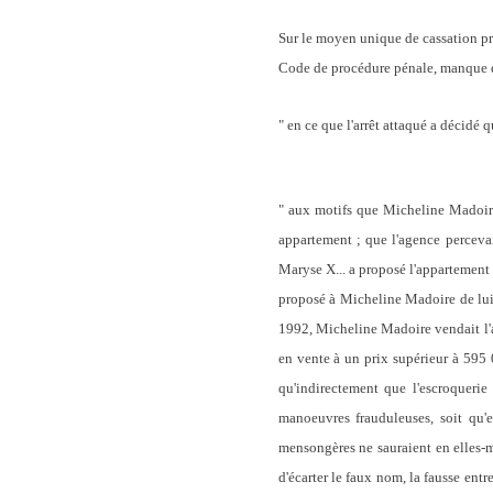
Sur le moyen unique de cassation pris
Code de procédure pénale, manque de
" en ce que l'arrêt attaqué a décidé 
" aux motifs que Micheline Madoire 
appartement ; que l'agence perceva
Maryse X... a proposé l'appartement à
proposé à Micheline Madoire de lui 
1992, Micheline Madoire vendait l'a
en vente à un prix supérieur à 595 
qu'indirectement que l'escroqueri
manoeuvres frauduleuses, soit qu'e
mensongères ne sauraient en elles-m
d'écarter le faux nom, la fausse entr