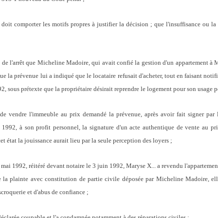
oit comporter les motifs propres à justifier la décision ; que l'insuffisance ou la
 de l'arrêt que Micheline Madoire, qui avait confié la gestion d'un appartement à M
e la prévenue lui a indiqué que le locataire refusait d'acheter, tout en faisant noti
2, sous prétexte que la propriétaire désirait reprendre le logement pour son usage p
té de vendre l'immeuble au prix demandé la prévenue, après avoir fait signer par
1992, à son profit personnel, la signature d'un acte authentique de vente au pr
t état la jouissance aurait lieu par la seule perception des loyers ;
 mai 1992, réitéré devant notaire le 3 juin 1992, Maryse X... a revendu l'appartemen
e la plainte avec constitution de partie civile déposée par Micheline Madoire, el
scroquerie et d'abus de confiance ;
 déclarée coupable et l'a condamnée notamment à des réparations civiles ;