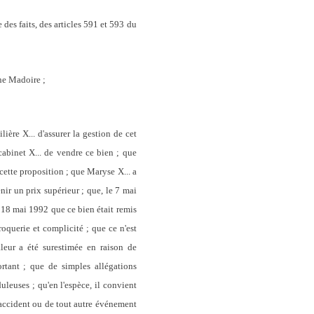
 des faits, des articles 591 et 593 du
ine Madoire ;
ère X... d'assurer la gestion de cet
abinet X... de vendre ce bien ; que
cette proposition ; que Maryse X... a
ir un prix supérieur ; que, le 7 mai
 18 mai 1992 que ce bien était remis
oquerie et complicité ; que ce n'est
leur a été surestimée en raison de
ortant ; que de simples allégations
leuses ; qu'en l'espèce, il convient
un accident ou de tout autre événement