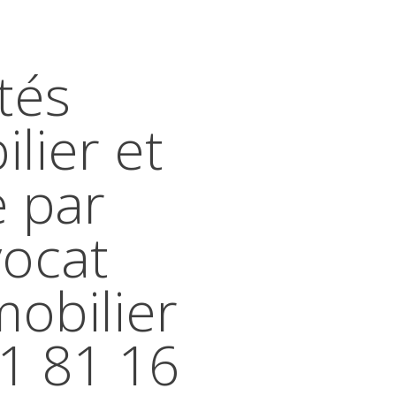
tés
lier et
e par
vocat
mobilier
41 81 16