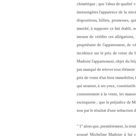
chimérique ; que l'abus de qualité v
mensongères l'apparence de la sincé
dispositions, billets, promesses, q
marché, à supposer ce fait établi, 
mesure de vérifier ces allégations
propriétaire de l'appartement, de v
incidence sur le prix de vente du 
Madoire l'appartement, objet du litig
pas manqué de relever tout élément p
prix de vente d'un bien immobilier, 
qui seraient, à ses yeux, constitutif
consentement à la vente, les manoe
escroquerie ; que le préjudice de M
non par le résultat d'une infraction d
" 1° alors que, premièrement, la remi
poussé Micheline Madoire à lui c