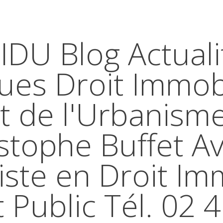
IDU Blog Actuali
ques Droit Immobi
t de l'Urbanism
stophe Buffet A
iste en Droit Im
t Public Tél. 02 