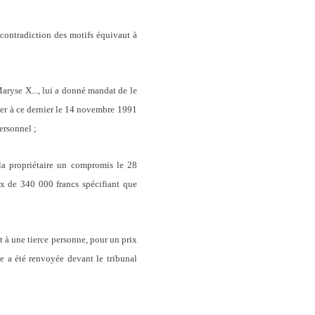
 contradiction des motifs équivaut à
aryse X..., lui a donné mandat de le
fier à ce dernier le 14 novembre 1991
ersonnel ;
 la propriétaire un compromis le 28
ix de 340 000 francs spécifiant que
t à une tierce personne, pour un prix
le a été renvoyée devant le tribunal