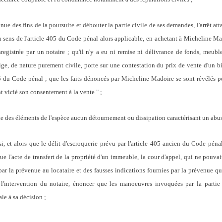
ue des fins de la poursuite et débouter la partie civile de ses demandes, l'arrêt att
sens de l'article 405 du Code pénal alors applicable, en achetant à Micheline Mad
egistrée par un notaire ; qu'il n'y a eu ni remise ni délivrance de fonds, meubles,
ige, de nature purement civile, porte sur une contestation du prix de vente d'un bi
5 du Code pénal ; que les faits dénoncés par Micheline Madoire se sont révélés po
 vicié son consentement à la vente " ;
lte des éléments de l'espèce aucun détournement ou dissipation caractérisant un abu
, et alors que le délit d'escroquerie prévu par l'article 405 ancien du Code péna
ue l'acte de transfert de la propriété d'un immeuble, la cour d'appel, qui ne pouvait
par la prévenue au locataire et des fausses indications fournies par la prévenue qu
 l'intervention du notaire, énoncer que les manoeuvres invoquées par la partie 
ale à sa décision
;