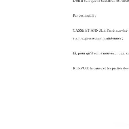
D'où il suit que la cassation est enco
Par ces motifs :
CASSE ET ANNULE l'arrêt susvisé de 
étant expressément maintenues ;
Et, pour qu'il soit à nouveau jugé, c
RENVOIE la cause et les parties dev