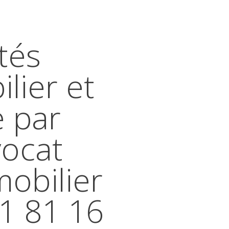
tés
lier et
e par
vocat
mobilier
41 81 16