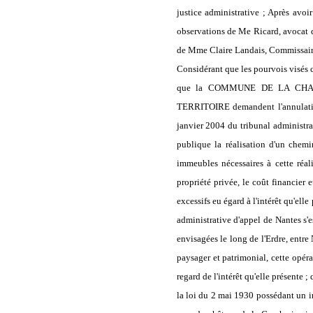
justice administrative ; Après avo
observations de Me Ricard, avoc
de Mme Claire Landais, Commissair
Considérant que les pourvois visés ci
que la COMMUNE DE LA CHAP
TERRITOIRE demandent l'annulation
janvier 2004 du tribunal administrat
publique la réalisation d'un chemi
immeubles nécessaires à cette réal
propriété privée, le coût financier 
excessifs eu égard à l'intérêt qu'elle
administrative d'appel de Nantes s'e
envisagées le long de l'Erdre, entre
paysager et patrimonial, cette opéra
regard de l'intérêt qu'elle présente 
la loi du 2 mai 1930 possédant un in