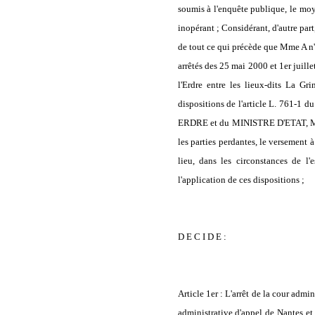
soumis à l'enquête publique, le moy
inopérant ; Considérant, d'autre part,
de tout ce qui précède que Mme A n'
arrêtés des 25 mai 2000 et 1er juille
l'Erdre entre les lieux-dits La Gr
dispositions de l'article L. 761-1
ERDRE et du MINISTRE D'ETAT, M
les parties perdantes, le versement 
lieu, dans les circonstances de
l'application de ces dispositions ;
D E C I D E :
Article 1er : L'arrêt de la cour adm
administrative d'appel de Nantes et 