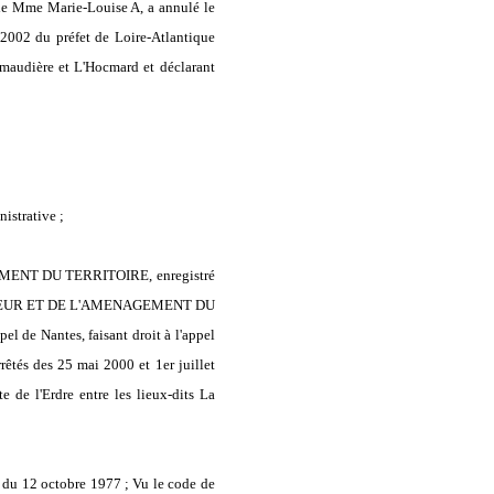
l de Mme Marie-Louise A, a annulé le
 2002 du préfet de Loire-Atlantique
Grimaudière et L'Hocmard et déclarant
istrative ;
EMENT DU TERRITOIRE, enregistré
INTERIEUR ET DE L'AMENAGEMENT DU
l de Nantes, faisant droit à l'appel
êtés des 25 mai 2000 et 1er juillet
e de l'Erdre entre les lieux-dits La
41 du 12 octobre 1977 ; Vu le code de