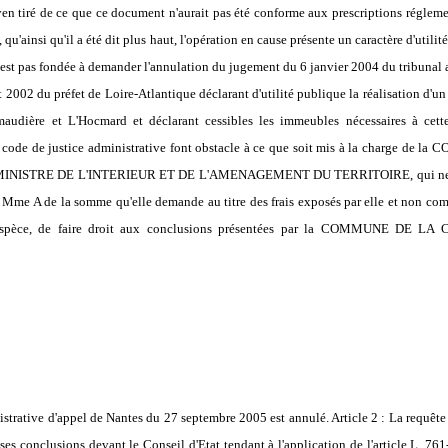
en tiré de ce que ce document n'aurait pas été conforme aux prescriptions réglement
 qu'ainsi qu'il a été dit plus haut, l'opération en cause présente un caractère d'utili
est pas fondée à demander l'annulation du jugement du 6 janvier 2004 du tribunal a
t 2002 du préfet de Loire-Atlantique déclarant d'utilité publique la réalisation d'un
imaudière et L'Hocmard et déclarant cessibles les immeubles nécessaires à cett
 du code de justice administrative font obstacle à ce que soit mis à la charge
INISTRE DE L'INTERIEUR ET DE L'AMENAGEMENT DU TERRITOIRE, qui ne sont 
à Mme A de la somme qu'elle demande au titre des frais exposés par elle et non comp
 l'espèce, de faire droit aux conclusions présentées par la COMMUNE DE 
inistrative d'appel de Nantes du 27 septembre 2005 est annulé. Article 2 : La requê
ses conclusions devant le Conseil d'Etat tendant à l'application de l'article L. 76