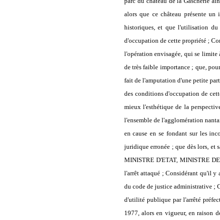
parc du château de la Gascherie ains
alors que ce château présente un i
historiques, et que l'utilisation d
d'occupation de cette propriété ; Co
l'opération envisagée, qui se limite 
de très faible importance ; que, pour
fait de l'amputation d'une petite par
des conditions d'occupation de cet
mieux l'esthétique de la perspective
l'ensemble de l'agglomération nantai
en cause en se fondant sur les inc
juridique erronée
; que dès lors, e
MINISTRE D'ETAT, MINISTRE DE L
l'arrêt attaqué ; Considérant qu'il y 
du code de justice administrative ; C
d'utilité publique par l'arrêté préf
1977, alors en vigueur, en raison d