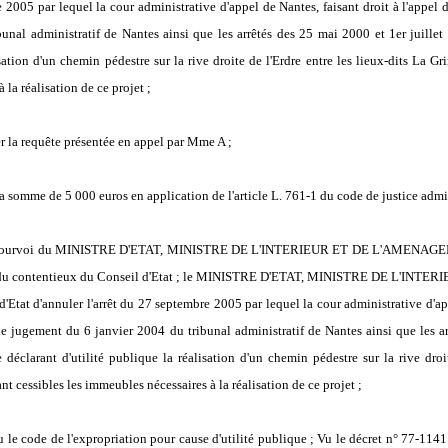
e 2005 par lequel la cour administrative d'appel de Nantes, faisant droit à l'appe
unal administratif de Nantes ainsi que les arrêtés des 25 mai 2000 et 1er juillet
isation d'un chemin pédestre sur la rive droite de l'Erdre entre les lieux-dits La 
 la réalisation de ce projet
;
eter la requête présentée en appel par Mme A ;
a somme de 5 000 euros en application de l'article L. 761-1 du code de justice admin
 le pourvoi du MINISTRE D'ETAT, MINISTRE DE L'INTERIEUR ET DE L'AMENAG
iat du contentieux du Conseil d'Etat ; le MINISTRE D'ETAT, MINISTRE DE L'
t d'annuler l'arrêt du 27 septembre 2005 par lequel la cour administrative d'appe
 jugement du 6 janvier 2004 du tribunal administratif de Nantes ainsi que les arr
déclarant d'utilité publique la réalisation d'un chemin pédestre sur la rive droit
t cessibles les immeubles nécessaires à la réalisation de ce projet ;
Vu le code de l'expropriation pour cause d'utilité publique ; Vu le décret n° 77-11