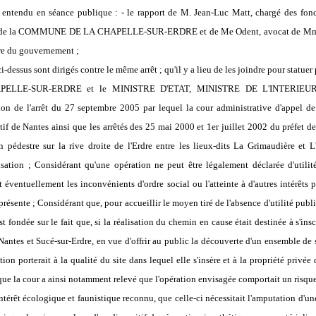
ir entendu en séance publique : - le rapport de M. Jean-Luc Matt, chargé des fonc
at de la COMMUNE DE LA CHAPELLE-SUR-ERDRE et de Me Odent, avocat de Mme M
e du gouvernement ;
-dessus sont dirigés contre le même arrêt ; qu'il y a lieu de les joindre pour statuer
ELLE-SUR-ERDRE et le MINISTRE D'ETAT, MINISTRE DE L'INTERI
 de l'arrêt du 27 septembre 2005 par lequel la cour administrative d'appel d
if de Nantes ainsi que les arrêtés des 25 mai 2000 et 1er juillet 2002 du préfet de
n pédestre sur la rive droite de l'Erdre entre les lieux-dits La Grimaudière et L
isation ; Considérant qu'une opération ne peut être légalement déclarée d'utilité
et éventuellement les inconvénients d'ordre social ou l'atteinte à d'autres intérêts
 présente
; Considérant que, pour
accueillir le moyen tiré de l'absence d'utilité publ
st fondée sur le fait que,
si la réalisation du chemin en cause était destinée à s'i
 Nantes et Sucé-sur-Erdre, en vue d'offrir au public la découverte d'un ensemble de 
tion porterait à la qualité du site dans lequel elle s'insère et à la propriété priv
; que la cour a ainsi notamment relevé que l'opération envisagée comportait un risque d
térêt écologique et faunistique reconnu, que celle-ci nécessitait l'amputation d'un