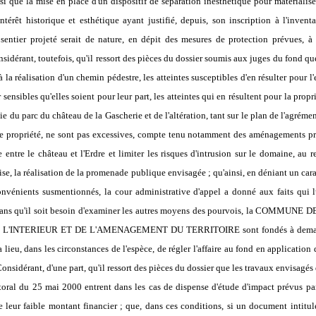
i que la mise en place d'un dispositif de séparation inesthétique pour matérialiser
ntérêt historique et esthétique ayant justifié, depuis, son inscription à l'inve
u sentier projeté serait de nature, en dépit des mesures de protection prévues, à
nsidérant, toutefois, qu'il ressort des pièces du dossier soumis aux juges du fond 
à la réalisation d'un chemin pédestre, les atteintes susceptibles d'en résulter pour 
 sensibles qu'elles soient pour leur part, les atteintes qui en résultent pour la pro
tie du parc du château de la Gascherie et de l'altération, tant sur le plan de l'agré
te propriété, ne sont pas excessives, compte tenu notamment des aménagements pré
 entre le château et l'Erdre et limiter les risques d'intrusion sur le domaine, au r
se, la réalisation de la promenade publique envisagée ; qu'ainsi, en déniant un carac
onvénients susmentionnés, la cour administrative d'appel a donné aux faits qui l
t sans qu'il soit besoin d'examiner les autres moyens des pourvois, la COMMU
'INTERIEUR ET DE L'AMENAGEMENT DU TERRITOIRE sont fondés à demander, 
a lieu, dans les circonstances de l'espèce, de régler l'affaire au fond en application 
onsidérant, d'une part, qu'il ressort des pièces du dossier que les travaux envisagés
ectoral du 25 mai 2000 entrent dans les cas de dispense d'étude d'impact prévus par
e leur faible montant financier ; que, dans ces conditions, si un document intitul