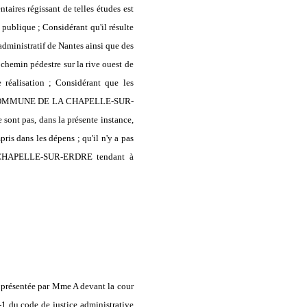
aires régissant de telles études est
té publique ; Considérant qu'il résulte
dministratif de Nantes ainsi que des
 chemin pédestre sur la rive ouest de
e réalisation ; Considérant que les
 de la COMMUNE DE LA CHAPELLE-SUR-
pas, dans la présente instance,
ris dans les dépens ; qu'il n'y a pas
LA CHAPELLE-SUR-ERDRE tendant à
te présentée par Mme A devant la cour
1-1 du code de justice administrative