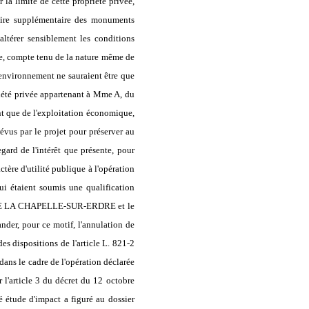
 la limite de cette propriété privée,
ntaire supplémentaire des monuments
 altérer sensiblement les conditions
que, compte tenu de la nature même de
l'environnement ne sauraient être que
priété privée appartenant à Mme A, du
ment que de l'exploitation économique,
vus par le projet pour préserver au
egard de l'intérêt que présente, pour
tère d'utilité publique à l'opération
ui étaient soumis une qualification
NE DE LA CHAPELLE-SUR-ERDRE et le
pour ce motif, l'annulation de
des dispositions de l'article L. 821-2
 dans le cadre de l'opération déclarée
 l'article 3 du décret du 12 octobre
é étude d'impact a figuré au dossier