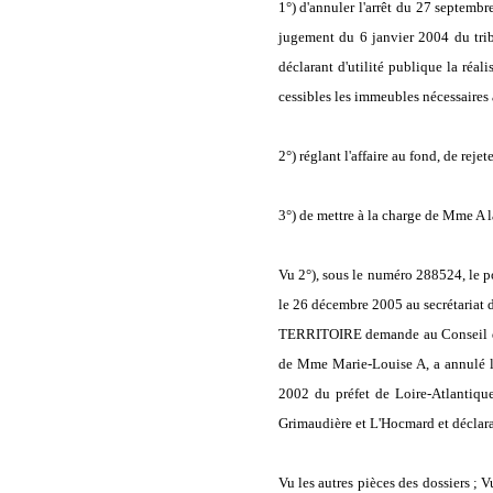
1°)
d'annuler l'arrêt du 27 septembr
jugement du 6 janvier 2004 du trib
déclarant d'utilité publique la réal
cessibles les immeubles nécessaires à
2°) réglant l'affaire au fond, de rej
3°) de mettre à la charge de Mme A l
Vu 2°), sous le numéro 288524,
le 26 décembre 2005 au secrétar
TERRITOIRE demande au Conseil d'Eta
de Mme Marie-Louise A, a annulé le
2002 du préfet de Loire-Atlantique 
Grimaudière et L'Hocmard et déclaran
Vu les autres pièces des dossiers ; 