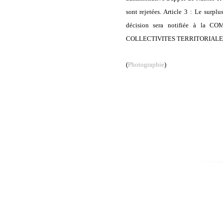
sont rejetées. Article 3 : Le su
décision sera notifiée à l
COLLECTIVITES TERRITORIALES e
(
Photographie
)