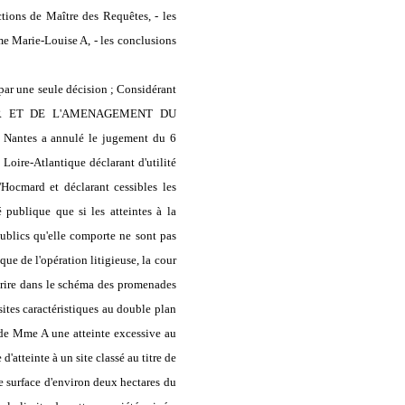
tions de Maître des Requêtes, - les
arie-Louise A, - les conclusions
 par une seule décision ;
Considérant
EUR ET DE L'AMENAGEMENT DU
e Nantes a annulé le jugement du 6
 Loire-Atlantique déclarant d'utilité
'Hocmard et déclarant cessibles les
 publique que si les atteintes à la
 publics qu'elle comporte ne sont pas
ique de l'opération litigieuse
, la cour
nscrire dans le schéma des promenades
sites caractéristiques au double plan
ée de Mme A une atteinte excessive au
'atteinte à un site classé au titre de
e surface d'environ deux hectares du