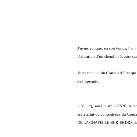
J’avais évoqué, en son temps,
l’arrê
réalisation d’un chemin pédestre sur 
Voici cet
arrêt
du Conseil d’État qui 
de l’opération.
« Vu 1°), sous le n° 287526, le p
secrétariat du contentieux du C
DE LA CHAPELLE-SUR-ERDRE deman