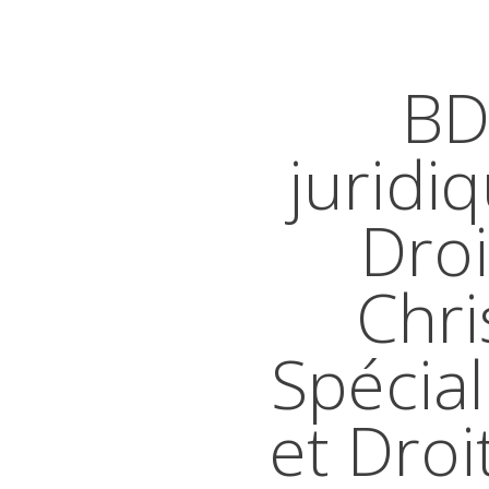
BD
juridi
Droi
Chri
Spécial
et Droi