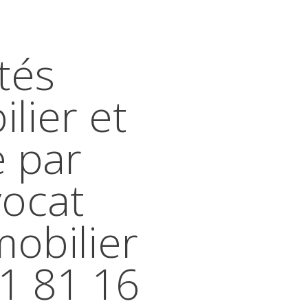
tés
lier et
e par
vocat
mobilier
41 81 16