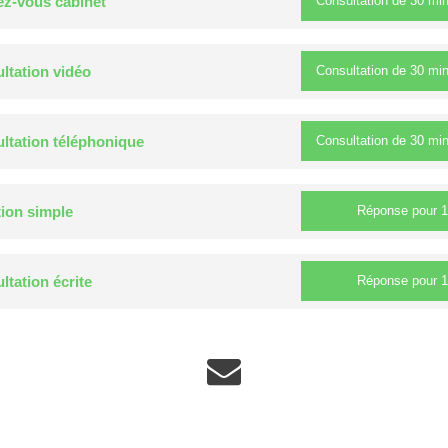
Consultation de
30 mi
z-vous cabinet
Consultation de
30 mi
ltation vidéo
Consultation de
30 mi
ltation téléphonique
Réponse pour
1
ion simple
Réponse pour
1
ltation écrite