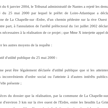
 du 6 janvier 2004, le Tribunal administratif de Nantes a rejeté les d
êté du 25 mai 2000 par lequel le préfet de Loire-Atlantique a déclar
de La Chapelle-sur -Erdre, d'un chemin pédestre sur la rive Ouest de 
e part, à l'annulation de l'arrêté préfectoral du 1er juillet 2002 déclar
cessaires à la réalisation de ce projet ; que Mme X interjette appel d
er les autres moyens de la requête :
ratif d'utilité publique du 25 mai 2000 :
e peut être légalement déclarée d'utilité publique que si les atteintes
s inconvénients d'ordre social ou l'atteinte à d'autres intérêts publi
'elle présente ;
ièces du dossier que la réalisation, par la commune de La Chapelle-sur 
 d'environ 3 km sur la rive ouest de l'Erdre, entre les lieudits La Gr