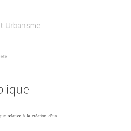
 et Urbanisme
iété
blique
ue relative à la création d’un