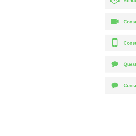
Rende
Consu
Consu
Quest
Consu