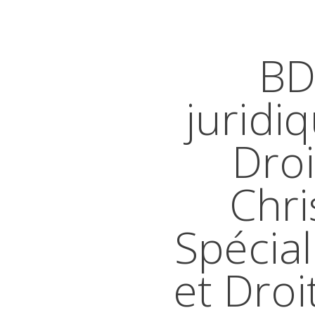
BD
juridi
Droi
Chri
Spécial
et Droi