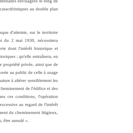
romenades envisagées le long de
 caractéristiques au double plan
ue d'atteinte, sur le territoire
loi du 2 mai 1930, nécessitera
e dont l'intérêt historique et
toriques ; qu'elle entraînera, en
te propriété privée, ainsi que de
verte au public de celle à usage
nature à altérer sensiblement les
cheminement de l'édifice et des
ns ces conditions, l'opération
 excessive au regard de l'intérêt
sement du cheminement litigieux,
s, être annulé ».