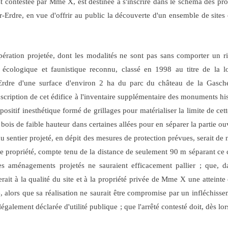
est contestée par Mme X, est destinée à s'inscrire dans le schéma des p
r-Erdre, en vue d'offrir au public la découverte d'un ensemble de sites
pération projetée, dont les modalités ne sont pas sans comporter un risq
 écologique et faunistique reconnu, classé en 1998 au titre de la 
Erdre d'une surface d'environ 2 ha du parc du château de la Gascheri
'inscription de cet édifice à l'inventaire supplémentaire des monuments his
positif inesthétique formé de grillages pour matérialiser la limite de cet
bois de faible hauteur dans certaines allées pour en séparer la partie ou
n du sentier projeté, en dépit des mesures de protection prévues, serait de 
te propriété, compte tenu de la distance de seulement 90 m séparant ce 
les aménagements projetés ne sauraient efficacement pallier ; que, da
erait à la qualité du site et à la propriété privée de Mme X une atteinte
te, alors que sa réalisation ne saurait être compromise par un infléchis
légalement déclarée d'utilité publique
; que l'arrêté contesté doit, dès lor