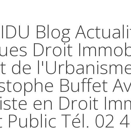
IDU Blog Actuali
ques Droit Immobi
t de l'Urbanism
stophe Buffet A
iste en Droit Im
t Public Tél. 02 