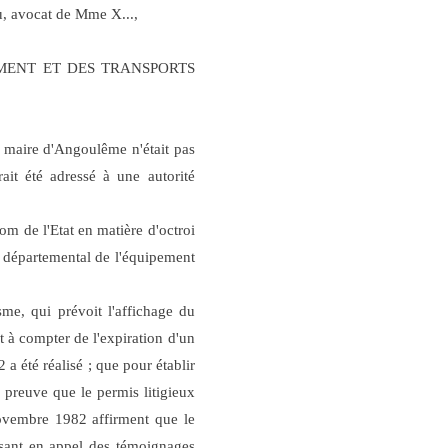
, avocat de Mme X...,
LOGEMENT ET DES TRANSPORTS
u maire d'Angoulême n'était pas
ait été adressé à une autorité
m de l'Etat en matière d'octroi
eur départemental de l'équipement
sme, qui prévoit l'affichage du
rt à compter de l'expiration d'un
 a été réalisé ;
que pour établir
a preuve que le permis litigieux
novembre 1982 affirment que le
isant en appel des témoignages