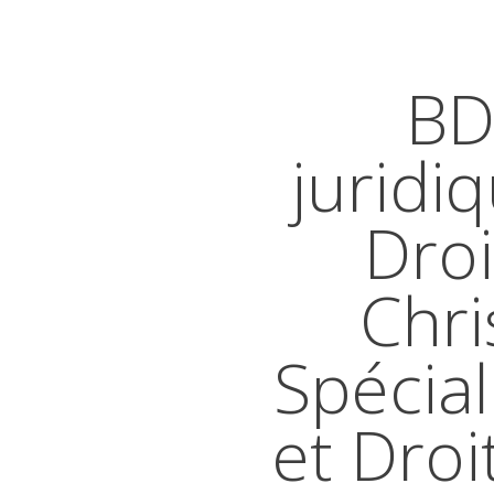
BD
juridi
Droi
Chri
Spécial
et Droi