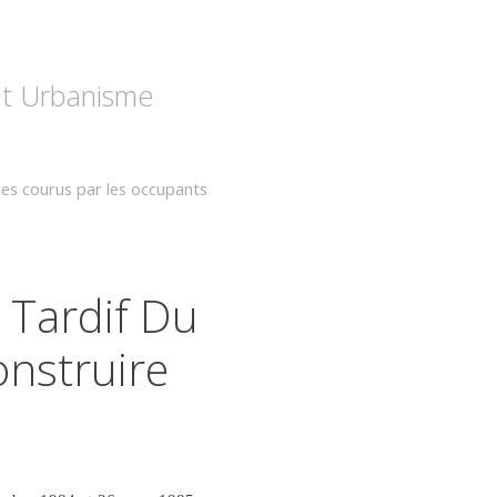
 et Urbanisme
ques courus par les occupants
 Tardif Du
nstruire