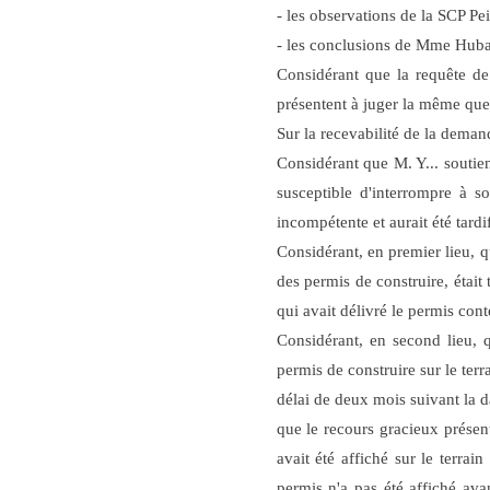
- les observations de la SCP 
- les conclusions de Mme Hub
Considérant que la requêt
présentent à juger la même quest
Sur la recevabilité de la deman
Considérant que M. Y... soutien
susceptible d'interrompre à s
incompétente et aurait été tardif
Considérant, en premier lieu, 
des permis de construire, était 
qui avait délivré le permis con
Considérant, en second lieu, q
permis de construire sur le terr
délai de deux mois suivant la da
que le recours gracieux présent
avait été affiché sur le terr
permis n'a pas été affiché av