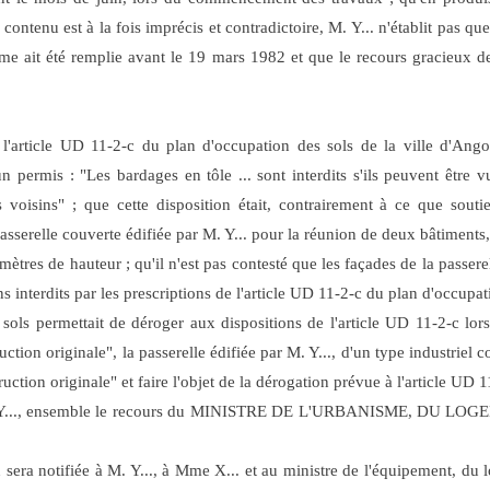
contenu est à la fois imprécis et contradictoire, M. Y... n'établit pas que 
e ait été remplie avant le 19 mars 1982 et que le recours gracieux de 
l'article UD 11-2-c du plan d'occupation des sols de la ville d'Ango
'un permis : "Les bardages en tôle ... sont interdits s'ils peuvent être 
voisins" ; que cette disposition était, contrairement à ce que soutie
passerelle couverte édifiée par M. Y... pour la réunion de deux bâtiment
mètres de hauteur ; qu'il n'est pas contesté que les façades de la passer
ns interdits par les prescriptions de l'article UD 11-2-c du plan d'occupati
sols permettait de déroger aux dispositions de l'article UD 11-2-c lo
uction originale", la passerelle édifiée par M. Y..., d'un type industriel 
tion originale" et faire l'objet de la dérogation prévue à l'article UD 1
e M. Y..., ensemble le recours du MINISTRE DE L'URBANISME, DU
n sera notifiée à M. Y..., à Mme X... et au ministre de l'équipement, d