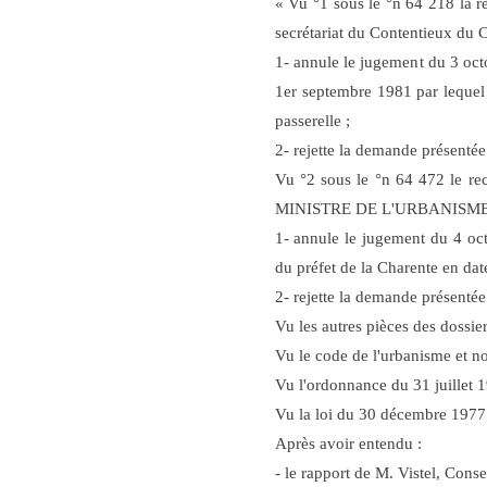
« Vu °1 sous le °n 64 218 la 
secrétariat du Contentieux du Co
1- annule le jugement du 3 octo
1er septembre 1981 par lequel 
passerelle ;
2- rejette la demande présentée 
Vu °2 sous le °n 64 472 le rec
MINISTRE DE L'URBANISME, D
1- annule le jugement du 4 octo
du préfet de la Charente en dat
2- rejette la demande présentée 
Vu les autres pièces des dossier
Vu le code de l'urbanisme et n
Vu l'ordonnance du 31 juillet 
Vu la loi du 30 décembre 1977
Après avoir entendu :
- le rapport de M. Vistel, Consei