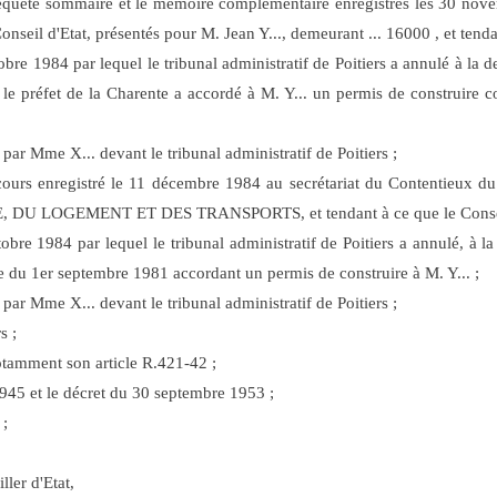
requête sommaire et le mémoire complémentaire enregistrés les 30 no
nseil d'Etat, présentés pour M. Jean Y..., demeurant ... 16000 , et tendan
bre 1984 par lequel le tribunal administratif de Poitiers a annulé à la
le préfet de la Charente a accordé à M. Y... un permis de construire c
par Mme X... devant le tribunal administratif de Poitiers ;
ours enregistré le 11 décembre 1984 au secrétariat du Contentieux du 
U LOGEMENT ET DES TRANSPORTS, et tendant à ce que le Conseil
bre 1984 par lequel le tribunal administratif de Poitiers a annulé, à l
e du 1er septembre 1981 accordant un permis de construire à M. Y... ;
par Mme X... devant le tribunal administratif de Poitiers ;
s ;
otamment son article R.421-42 ;
1945 et le décret du 30 septembre 1953 ;
 ;
ller d'Etat,