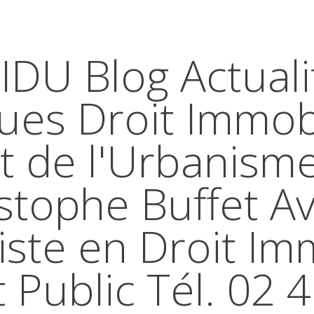
IDU Blog Actuali
ques Droit Immobi
t de l'Urbanism
stophe Buffet A
iste en Droit Im
t Public Tél. 02 