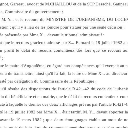
Peignot, Garreau, avocat de M.CHAILLOU et de la SCP Desaché, Gatineau
ac, Commissaire du gouvernement ;
e de M. Y... et le recours du MINISTRE DE L'URBANISME, DU 
ion ; qu'il y a lieu de les joindre pour statuer par une seule décision ;
de présentée par Mme X... devant le tribunal administratif :
t que le recours gracieux adressé par Z... Bernard le 19 juillet 1982 a
on profit le délai du recours contentieux dès lors que ce recours aur
 ;
que le maire d'Angoulême, eu égard aux compétences qu'il exerçait au no
tenu de transmettre, ainsi qu'il l'a fait, la lettre de Mme X... au direct
testé par délégation du Commissaire de la République ;
u'il résulte des dispositions de l'article R.421-42 du code de l'urbani
ain du bénéficiaire et en mairie, que le délai de recours contentieux cou
te à laquelle le dernier des deux affichages prévus par l'article R.421-42
é le 19 juillet 1982 par Mme X... était tardif, M. Y... devait apporter l
ain avant le 19 mars 1982 ; que deux témoignages établis au mois de 
ant le mois de juin, lors du commencement des travaux ; qu'en produ