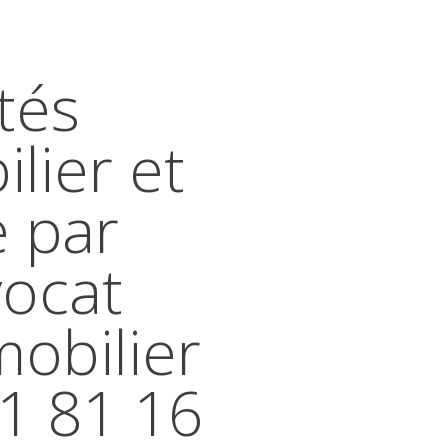
tés
lier et
e par
vocat
mobilier
41 81 16