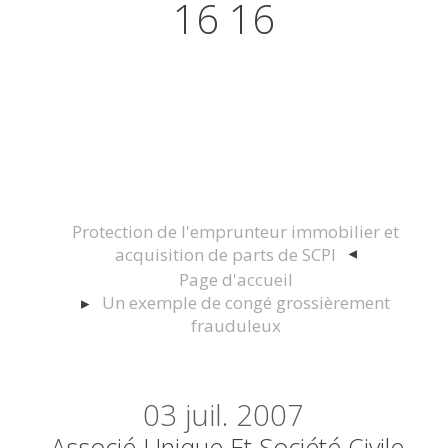
16 16
Actualités juridiques Droit
Immobilier Construction et
Urbanisme
Protection de l'emprunteur immobilier et
acquisition de parts de SCPI
Page d'accueil
Un exemple de congé grossièrement
frauduleux
03
juil. 2007
Associé Unique Et Société Civile