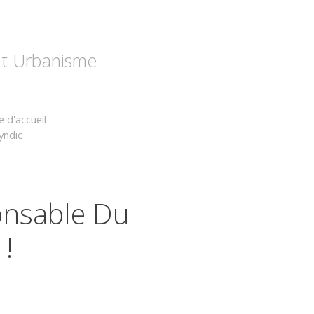
 et Urbanisme
 d'accueil
yndic
onsable Du
!