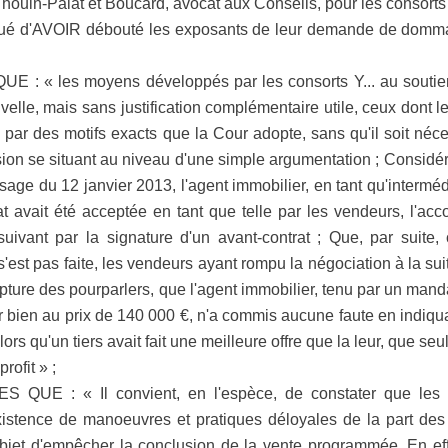
ouin-Palat et Boucard, avocat aux Conseils, pour les consorts Y
 attaqué d'AVOIR débouté les exposants de leur demande de domma
 « les moyens développés par les consorts Y... au soutien 
velle, mais sans justification complémentaire utile, ceux dont 
 par des motifs exacts que la Cour adopte, sans qu'il soit néce
sion se situant au niveau d'une simple argumentation ; Considéran
sage du 12 janvier 2013, l'agent immobilier, en tant qu'intermédi
at avait été acceptée en tant que telle par les vendeurs, l'acc
suivant par la signature d'un avant-contrat ; Que, par suite, 
'est pas faite, les vendeurs ayant rompu la négociation à la sui
 rupture des pourparlers, que l'agent immobilier, tenu par un man
 bien au prix de 140 000 €, n'a commis aucune faute en indiqua
ors qu'un tiers avait fait une meilleure offre que la leur, que seu
rofit » ;
UE : « Il convient, en l'espèce, de constater que les 
xistence de manoeuvres et pratiques déloyales de la part des 
jet d'empêcher la conclusion de la vente programmée. En effet,