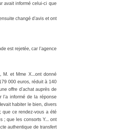
r avait informé celui-ci que
nsuite changé d'avis et ont
e est rejetée, car l'agence
2, M. et Mme X...ont donné
 179 000 euros, réduit à 140
une offre d'achat auprès de
r l'a informé de la réponse
devait habiter le bien, divers
t ; que ce rendez-vous a été
 ; que les consorts Y... ont
'acte authentique de transfert