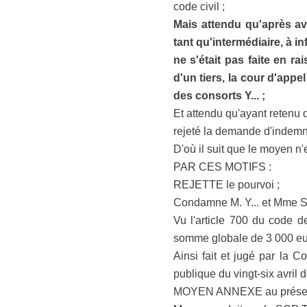
code civil ;
Mais attendu qu'après avo
tant qu'intermédiaire, à i
ne s'était pas faite en r
d'un tiers, la cour d'app
des consorts Y... ;
Et attendu qu'ayant retenu q
rejeté la demande d'indemni
D'où il suit que le moyen n'
PAR CES MOTIFS :
REJETTE le pourvoi ;
Condamne M. Y... et Mme Sa
Vu l'article 700 du code d
somme globale de 3 000 eu
Ainsi fait et jugé par la 
publique du vingt-six avril d
MOYEN ANNEXE au présent