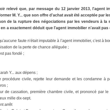
ir relevé que, par message du 12 janvier 2013, l'agent im
nformer M. Y... que son offre d'achat avait été acceptée par l
aison de la rupture des négociations par les vendeurs à la s
el en a exactement déduit que l'agent immobilier n'avait pas
u'aucune faute n'était imputable à l'agent immobilier, c'est à bo
sation de la perte de chance alléguée ;
est pas fondé ;
rah Y... aux dépens ;
e procédure civile, rejette leur demande et les condamne à pay
ros ;
Cour de cassation, première chambre civile, et prononcé par l
eux mille dix-sept.
 arrêt