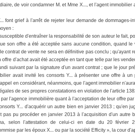
bsidiaire, de voir condamner M. et Mme X..., et l'agent immobil
.. font grief à l'arrêt de rejeter leur demande de dommages-in
moyen :
susceptible d'entraîner la responsabilité de son auteur le fait,
que son offre a été acceptée sans aucune condition, quand le
 le contrat de vente ne sera en définitive pas conclu ; qu'ayant 
n offre d'achat avait été acceptée en tant que telle par les vendeu
undi suivant par la signature d'un avant contrat ; que le jour p
bilier avait invité les consorts Y... à présenter une offre à un
d'appel en considérant, néanmoins, que l'agent immobilier n'aur
gales de ses propres constatations en violation de l'article 1382
par l'agence immobilière quant à l'acceptation de leur offre pa
nsorts Y... d'acquérir un autre bien en janvier 2013 ; qu'en j
nt pas pu procéder en janvier 2013 à l'acquisition d'un autre 
ma, selon l'attestation de celui-ci en date du 20 février
ise par les époux X... ou par la société Efficity », la cour d'ap