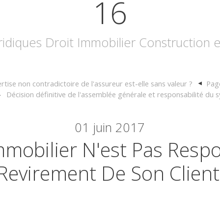
16
uridiques Droit Immobilier Construction
rtise non contradictoire de l'assureur est-elle sans valeur ?
Page
Décision définitive de l'assemblée générale et responsabilité du s
01
juin 2017
mmobilier N'est Pas Resp
Revirement De Son Client 