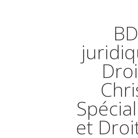
BD
juridi
Droi
Chri
Spécial
et Droi