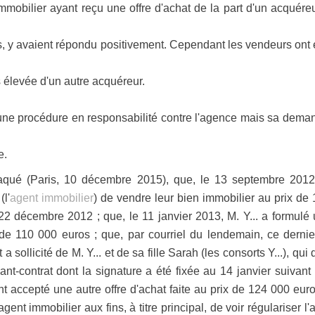
 immobilier ayant reçu une offre d'achat de la part d'un acquéreu
, y avaient répondu positivement. Cependant les vendeurs ont e
s élevée d'un autre acquéreur.
une procédure en responsabilité contre l'agence mais sa demand
e.
attaqué (Paris, 10 décembre 2015), que, le 13 septembre 201
(l'
agent immobilier
) de vendre leur bien immobilier au prix de
2 décembre 2012 ; que, le 11 janvier 2013, M. Y... a formulé 
x de 110 000 euros ; que, par courriel du lendemain, ce dernie
 sollicité de M. Y... et de sa fille Sarah (les consorts Y...), qui 
ant-contrat dont la signature a été fixée au 14 janvier suivan
t accepté une autre offre d'achat faite au prix de 124 000 euros
gent immobilier aux fins, à titre principal, de voir régulariser l