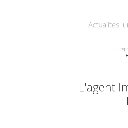
Actualités j
L’expe
L'agent I