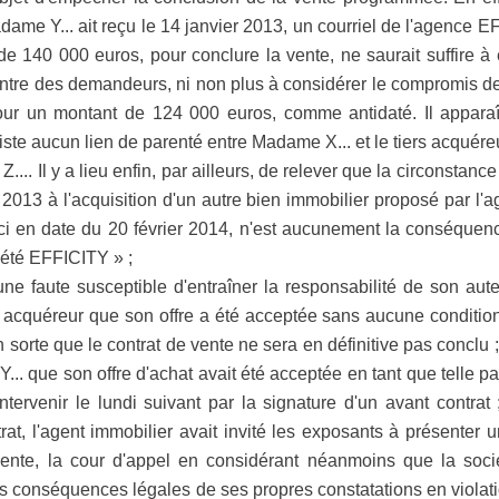
ame Y... ait reçu le 14 janvier 2013, un courriel de l'agence EFF
de 140 000 euros, pour conclure la vente, ne saurait suffire à 
ontre des demandeurs, ni non plus à considérer le compromis d
our un montant de 124 000 euros, comme antidaté. Il apparaît
existe aucun lien de parenté entre Madame X... et le tiers acquér
.... Il y a lieu enfin, par ailleurs, de relever que la circonstance
 2013 à l'acquisition d'un autre bien immobilier proposé par l
le-ci en date du 20 février 2014, n'est aucunement la conséque
ciété EFFICITY » ;
 faute susceptible d'entraîner la responsabilité de son aute
un acquéreur que son offre a été acceptée sans aucune conditio
n sorte que le contrat de vente ne sera en définitive pas conclu 
Y... que son offre d'achat avait été acceptée en tant que telle p
ntervenir le lundi suivant par la signature d'un avant contrat
rat, l'agent immobilier avait invité les exposants à présenter u
ente, la cour d'appel en considérant néanmoins que la socié
les conséquences légales de ses propres constatations en violati