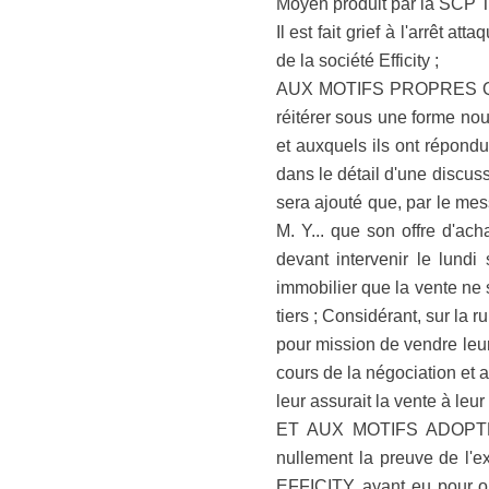
Moyen produit par la SCP Th
Il est fait grief à l'arrêt
de la société Efficity ;
AUX MOTIFS PROPRES QUE :
réitérer sous une forme nou
et auxquels ils ont répondu
dans le détail d'une discus
sera ajouté que, par le mes
M. Y... que son offre d'ach
devant intervenir le lundi 
immobilier que la vente ne s
tiers ; Considérant, sur la
pour mission de vendre leur
cours de la négociation et al
leur assurait la vente à leur p
ET AUX MOTIFS ADOPTES Q
nullement la preuve de l'e
EFFICITY, ayant eu pour ob