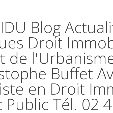
IDU Blog Actuali
ques Droit Immobi
t de l'Urbanism
stophe Buffet A
iste en Droit Im
t Public Tél. 02 