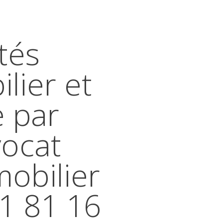
tés
lier et
e par
vocat
mobilier
41 81 16