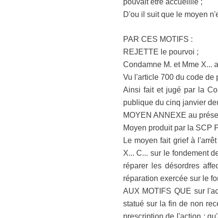
pouvait être accueillie ;
D'ou il suit que le moyen n'
PAR CES MOTIFS :
REJETTE le pourvoi ;
Condamne M. et Mme X... a
Vu l'article 700 du code de 
Ainsi fait et jugé par la 
publique du cinq janvier deu
MOYEN ANNEXE au présent
Moyen produit par la SCP Pi
Le moyen fait grief à l'arrê
X... C... sur le fondement d
réparer les désordres affe
réparation exercée sur le f
AUX MOTIFS QUE sur l'actio
statué sur la fin de non re
prescription de l'action ; qu