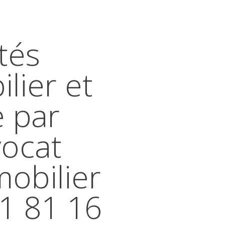
tés
lier et
e par
vocat
mobilier
41 81 16