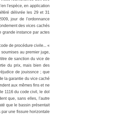
'en l'espèce, en application
éféré délivrée les 29 et 31
009, jour de l'ordonnance
e fondement des vices cachés
 de grande instance par actes
ode de procédure civile... «
s soumises au premier juge,
titre de sanction du vice de
rtie du prix, mais bien des
réjudice de jouissnce ; que
 de la garantie du vice caché
tendent aux mêmes fins et ne
e 1116 du code civil, le dol
ent que, sans elles, l'autre
taté que le bassin présentait
s par une fissure horizontale