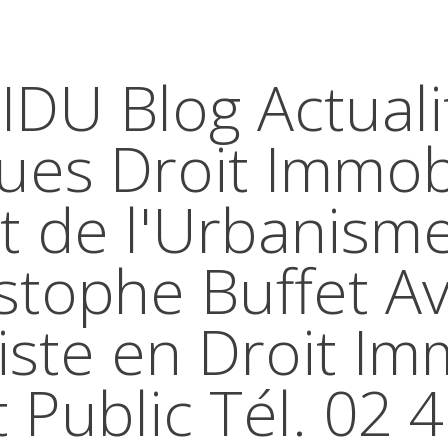
IDU Blog Actuali
ques Droit Immobi
t de l'Urbanism
stophe Buffet A
iste en Droit Im
t Public Tél. 02 