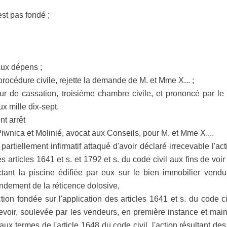
est pas fondé ;
ux dépens ;
procédure civile, rejette la demande de M. et Mme X... ;
Cour de cassation, troisième chambre civile, et prononcé par l
x mille dix-sept.
 arrêt
wnica et Molinié, avocat aux Conseils, pour M. et Mme X....
t partiellement infirmatif attaqué d'avoir déclaré irrecevable l'a
es articles 1641 et s. et 1792 et s. du code civil aux fins de vo
ctant la piscine édifiée par eux sur le bien immobilier vendu
ondement de la réticence dolosive,
n fondée sur l'application des articles 1641 et s. du code civ
cevoir, soulevée par les vendeurs, en première instance et mai
'aux termes de l'article 1648 du code civil, l'action résultant des