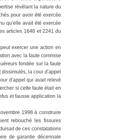
rtise révélant la nature du
achés pour avoir été exercée
u qu'elle avait été exercée
les articles 1648 et 2241 du
 peut exercer une action en
lation avec la faute commise
quéreurs fondée sur la faute
t dissimulés, la cour d'appel
ur d'appel qui avait relevé
cher si cette faute était en
efus et fausse application la
 novembre 1998 à construire
aient rebouché les fissures
éduisait de ces constatations
oire de garantie décennale