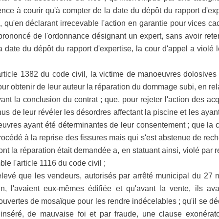
ce à courir qu'à compter de la date du dépôt du rapport d'expe
e, qu'en déclarant irrecevable l'action en garantie pour vices c
prononcé de l'ordonnance désignant un expert, sans avoir reten
date du dépôt du rapport d'expertise, la cour d'appel a violé 
article 1382 du code civil, la victime de manoeuvres dolosives
pour obtenir de leur auteur la réparation du dommage subi, en re
ant la conclusion du contrat ; que, pour rejeter l'action des ac
s de leur révéler les désordres affectant la piscine et les ayan
uvres ayant été déterminantes de leur consentement ; que la co
océdé à la reprise des fissures mais qui s'est abstenue de recher
ont la réparation était demandée a, en statuant ainsi, violé par r
e l'article 1116 du code civil ;
relevé que les vendeurs, autorisés par arrêté municipal du 27
in, l'avaient eux-mêmes édifiée et qu'avant la vente, ils av
ecouvertes de mosaïque pour les rendre indécelables ; qu'il se d
inséré, de mauvaise foi et par fraude, une clause exonérat