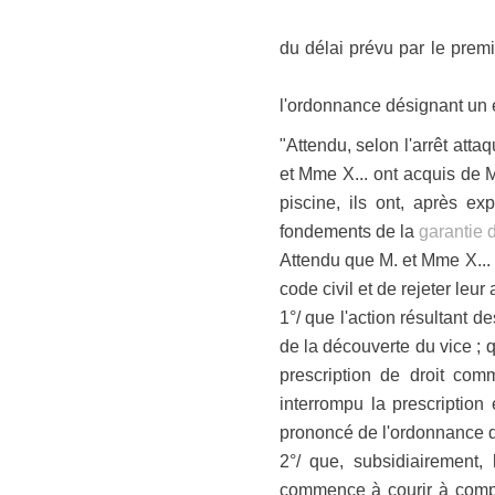
du délai prévu par le premi
l'ordonnance désignant un 
"Attendu, selon l'arrêt at
et Mme X... ont acquis de M
piscine, ils ont, après e
fondements de la
garantie 
Attendu que M. et Mme X... f
code civil et de rejeter leur
1°/ que l'action résultant d
de la découverte du vice ; 
prescription de droit comm
interrompu la prescriptio
prononcé de l'ordonnance dés
2°/ que, subsidiairement,
commence à courir à compte