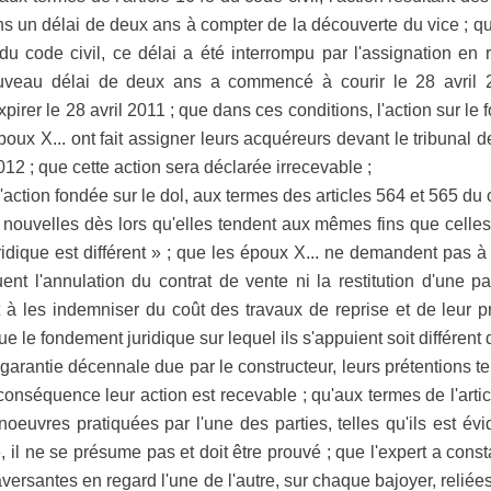
ns un délai de deux ans à compter de la découverte du vice ; qu
u code civil, ce délai a été interrompu par l'assignation en r
veau délai de deux ans a commencé à courir le 28 avril 2
xpirer le 28 avril 2011 ; que dans ces conditions, l'action sur l
époux X... ont fait assigner leurs acquéreurs devant le tribunal
2012 ; que cette action sera déclarée irrecevable ;
ion fondée sur le dol, aux termes des articles 564 et 565 du c
s nouvelles dès lors qu'elles tendent aux mêmes fins que celle
dique est différent » ; que les époux X... ne demandent pas à 
nt l'annulation du contrat de vente ni la restitution d'une pa
à les indemniser du coût des travaux de reprise et de leur p
e le fondement juridique sur lequel ils s'appuient soit différent
 garantie décennale due par le constructeur, leurs prétentions 
conséquence leur action est recevable ; qu'aux termes de l'articl
euvres pratiquées par l'une des parties, telles qu'ils est évid
é, il ne se présume pas et doit être prouvé ; que l'expert a cons
versantes en regard l'une de l'autre, sur chaque bajoyer, reliée