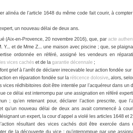
er alinéa de l'article 1648 du même code fait courir, à compte
expert, un nouveau délai de deux ans.
taqué (Aix-en-Provence, 20 novembre 2016), que, par
acte authe
. Y... et de Mme Z... une maison avec piscine ; que, se plaigna
xpertise ordonnée en référé, assigné les vendeurs en réparat
des vices cachés
et de la
garantie décennale
;
ont grief à l'arrêt de déclarer irrecevable leur action fondée sur
 action en réparation fondée sur la
réticence dolosive
, alors, sel
es vices rédhibitoires doit être intentée par l'acquéreur dans u
que ce délai est interrompu par une assignation en référé experti
un ; qu'en retenant pour, déclarer l'action prescrite, que l'
n et qu'un nouveau délai de deux ans avait commencé à cour
ignant un expert, la cour d'appel a violé les articles 1648 et 2
 l'action résultant des vices cachés doit être exercée dan
r de la découverte du vice ; qu'interrompue par une assignat