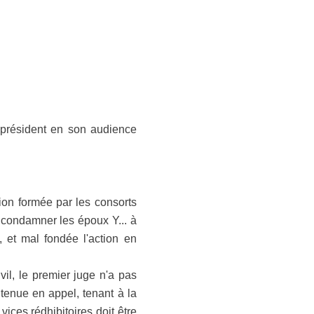
e président en son audience
ction formée par les consorts
ir condamner les époux Y... à
, et mal fondée l'action en
il, le premier juge n'a pas
ntenue en appel, tenant à la
 vices rédhibitoires doit être