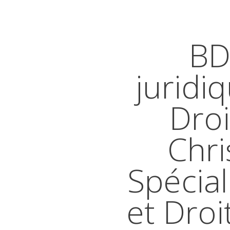
BD
juridi
Droi
Chri
Spécial
et Droi