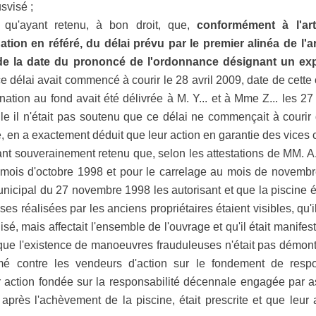
svisé ;
, qu'ayant retenu, à bon droit, que,
conformément à l'art
gnation en référé, du délai prévu par le premier alinéa de 
r de la date du prononcé de l'ordonnance désignant un ex
e délai avait commencé à courir le 28 avril 2009, date de cette
nation au fond avait été délivrée à M. Y... et à Mme Z... les 27 
lle il n'était pas soutenu que ce délai ne commençait à courir
, en a exactement déduit que leur action en garantie des vices c
ant souverainement retenu que, selon les attestations de MM. A..
 mois d'octobre 1998 et pour le carrelage au mois de novembr
nicipal du 27 novembre 1998 les autorisant et que la piscine é
ses réalisées par les anciens propriétaires étaient visibles, qu'i
isé, mais affectait l'ensemble de l'ouvrage et qu'il était manifes
ait que l'existence de manoeuvres frauduleuses n'était pas démont
ormé contre les vendeurs d'action sur le fondement de respon
r action fondée sur la responsabilité décennale engagée par 
après l'achèvement de la piscine, était prescrite et que leur 