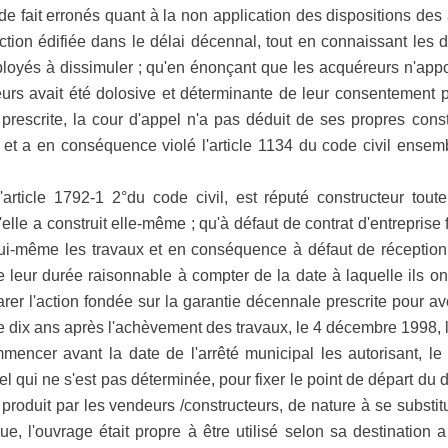
 fait erronés quant à la non application des dispositions des 
uction édifiée dans le délai décennal, tout en connaissant les 
ployés à dissimuler ; qu'en énonçant que les acquéreurs n'appo
urs avait été dolosive et déterminante de leur consentement po
l prescrite, la cour d'appel n'a pas déduit de ses propres con
 et a en conséquence violé l'article 1134 du code civil ensemb
'article 1792-1 2°du code civil, est réputé constructeur tou
le a construit elle-même ; qu'à défaut de contrat d'entreprise
 lui-même les travaux et en conséquence à défaut de réceptio
e leur durée raisonnable à compter de la date à laquelle ils ont 
rer l'action fondée sur la garantie décennale prescrite pour av
 dix ans après l'achèvement des travaux, le 4 décembre 1998, l
mencer avant la date de l'arrêté municipal les autorisant, 
pel qui ne s'est pas déterminée, pour fixer le point de départ du
 produit par les vendeurs /constructeurs, de nature à se substit
ue, l'ouvrage était propre à être utilisé selon sa destination