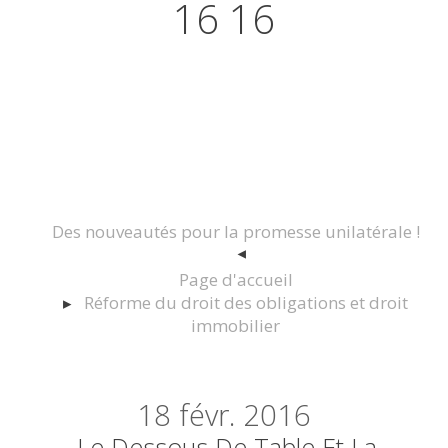
16 16
Actualités juridiques Droit
Immobilier Construction et
Urbanisme
Des nouveautés pour la promesse unilatérale !
Page d'accueil
Réforme du droit des obligations et droit
immobilier
18
févr. 2016
Le Dessous De Table Et La