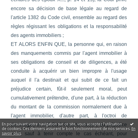
encore sa décision de base légale au regard de
l'article 1382 du Code civil, ensemble au regard des
règles régissant les obligations et la responsabilité
des agents immobiliers ;
ET ALORS ENFIN QUE, la personne qui, en raison
des manquements commis par l'agent immobilier à
ses obligations de conseil et de diligences, a été
conduite à acquérir un bien impropre à l'usage
auquel il l'a destinait et qui subit de ce fait un
préjudice certain, fût-il seulement moral, peut
cumulativement prétendre, d'une part, à la réduction
du montant de la commission normalement due à
l'agent immobilier, d'autre part, à l'octroi de
En poursuivant votre navigation sur ce site, vous acceptez l'utilisation
dommages et intérêts à l'exacte mesure du préjudice
de cookies. Ces derniers assurent le bon fonctionnement de nos services.
En
savoir plus
.
subi, sauf à tenir compte le cas échéant, pour