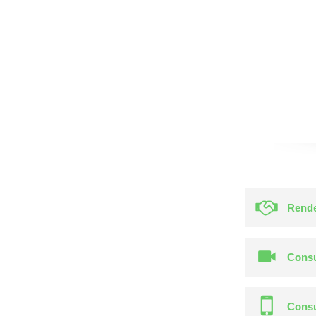
Rende
Consu
Consu