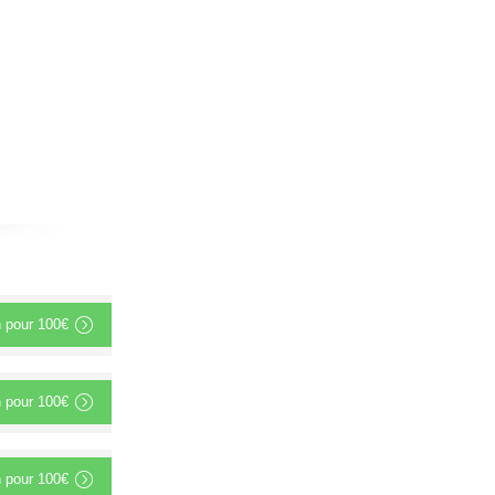
n
pour
100€
n
pour
100€
n
pour
100€