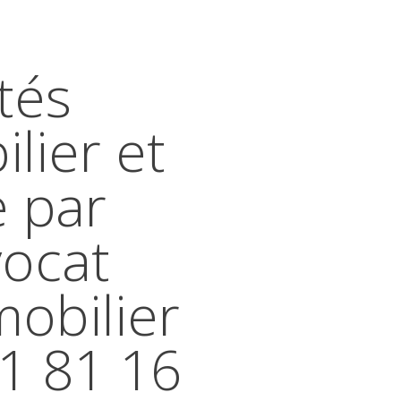
tés
lier et
e par
vocat
mobilier
41 81 16