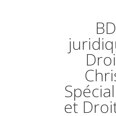
BD
juridi
Droi
Chri
Spécial
et Droi