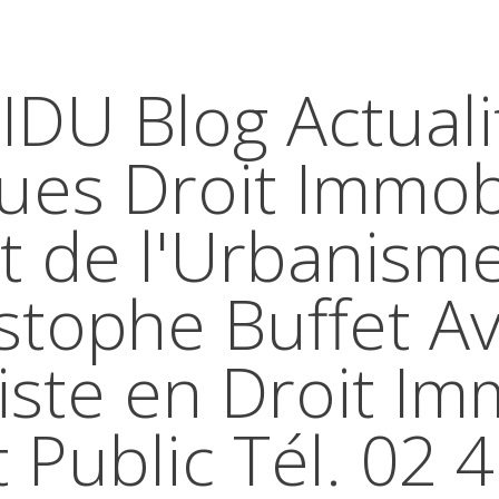
IDU Blog Actuali
ques Droit Immobi
t de l'Urbanism
stophe Buffet A
iste en Droit Im
t Public Tél. 02 