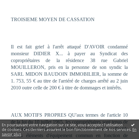
TROISIEME MOYEN DE CASSATION
Il est fait grief à l'arrêt attaqué D'AVOIR condamné
monsieur DIDIER X... à payer au Syndicat des
copropriétaires de la résidence 38 rue Gabriel
MOUILLERON, pris en la personne de son syndic la
SARL MIDON BAUDOIN IMMOBILIER, la somme de
1. 753, 55 € au titre de l'arriéré de charges arrêté au 2 juin
2010 outre celle de 200 € à titre de dommages et intérêts.
AUX MOTIFS PROPRES QU'aux termes de l'article 10
de la loi du 10 juillet 1965, les copropriétaires sont tenus de
En poursuivant votre navigation sur ce site, vous acceptez l'utilisation
participer aux charges entraînées par les services collectifs
de cookies. Ces derniers assurent le bon fonctionnement de nos services.
En
savoir plus
.
et les éléments d'équipement commun en fonction de