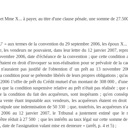
 Mme X... à payer, au titre d'une clause pénale, une somme de 27.500
x termes de la convention du 29 septembre 2006, les époux X... o
ite, les vendeurs ne pouvaient, dans leur lettre du 12 janvier 2007, re
novembre 2006, date d'échéance de la convention ; que cette condition 
étaient en droit d'invoquer sa non-réalisation pour se prévaloir de la cad
 n'auraient pas justifié de l'obtention d' un prêt au 13 novembre 2
la condition pour se prétendre libérés de leurs propres obligations ; qu'a
2006 1'offre de prêt du Crédit mutuel d'un montant de 308 000 , d'un
 que la condition suspensive relative au prêt n'était pas réalisée ; qu
 de la condition du fait des acquéreurs, sont inopérants ; qu'en conséq
la vente étant imputable aux vendeurs, les acquéreurs étaient en droit 
 stipule une indemnisation de 50 330  ; que, toutefois, les acquéreurs n'
2006 au 12 janvier 2007, le Tribunal a justement estimé que le m
être réduit à 27 500  ; que les intérêts au taux légal sur cette somme de
ate de l'assignation valant mise en demeure » (arrêt, p. 4 et 5) ;