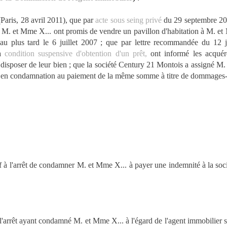
(Paris, 28 avril 2011), que par
acte sous seing privé
du 29 septembre 200
M. et Mme X... ont promis de vendre un pavillon d'habitation à M. et Mm
r au plus tard le 6 juillet 2007 ; que par lettre recommandée du 12
la
condition suspensive d'obtention d'un prêt,
ont informé les acquére
r disposer de leur bien ; que la société Century 21 Montois a assigné M
 en condamnation au paiement de la même somme à titre de dommages-i
f à l'arrêt de condamner M. et Mme X... à payer une indemnité à la soc
 l'arrêt ayant condamné M. et Mme X... à l'égard de l'agent immobilier 