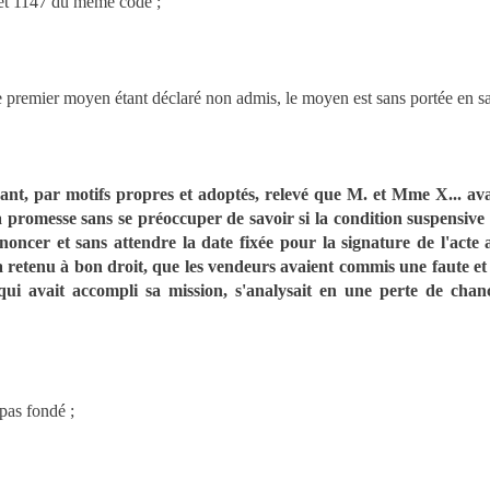
7 et 1147 du même code ;
le premier moyen étant déclaré non admis, le moyen est sans portée en s
yant, par motifs propres et adoptés, relevé que M. et Mme X... av
a promesse sans se préoccuper de savoir si la condition suspensive 
oncer et sans attendre la date fixée pour la signature de l'acte 
 retenu à bon droit, que les vendeurs avaient commis une faute et 
qui avait accompli sa mission, s'analysait en une perte de chan
 pas fondé ;