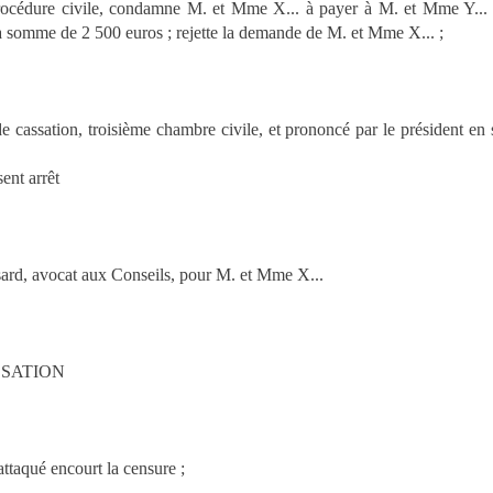
procédure civile, condamne M. et Mme X... à payer à M. et Mme Y...
 somme de 2 500 euros ; rejette la demande de M. et Mme X... ;
 de cassation, troisième chambre civile, et prononcé par le président e
t arrêt
ard, avocat aux Conseils, pour M. et Mme X...
SSATION
 attaqué encourt la censure ;