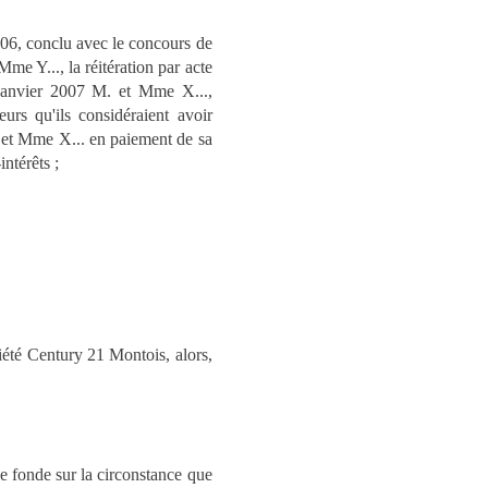
6, conclu avec le concours de
e Y..., la réitération par acte
 janvier 2007 M. et Mme X...,
urs qu'ils considéraient avoir
. et Mme X... en paiement de sa
ntérêts ;
iété Century 21 Montois, alors,
se fonde sur la circonstance que