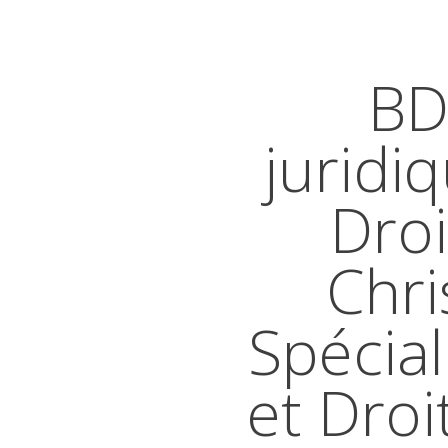
BD
juridi
Droi
Chri
Spécial
et Droi