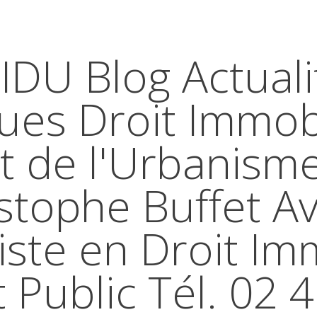
IDU Blog Actuali
ques Droit Immobi
t de l'Urbanism
stophe Buffet A
iste en Droit Im
t Public Tél. 02 