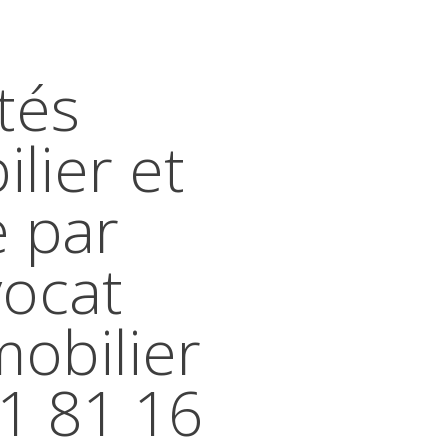
tés
lier et
e par
vocat
mobilier
41 81 16