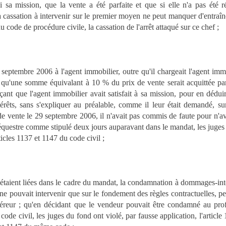
 sa mission, que la vente a été parfaite et que si elle n'a pas été réi
 cassation à intervenir sur le premier moyen ne peut manquer d'entraîn
du code de procédure civile, la cassation de l'arrêt attaqué sur ce chef ;
septembre 2006 à l'agent immobilier, outre qu'il chargeait l'agent immo
 qu'une somme équivalant à 10 % du prix de vente serait acquittée par
ant que l'agent immobilier avait satisfait à sa mission, pour en déduir
êts, sans s'expliquer au préalable, comme il leur était demandé, sur 
e vente le 29 septembre 2006, il n'avait pas commis de faute pour n'av
équestre comme stipulé deux jours auparavant dans le mandat, les juges 
icles 1137 et 1147 du code civil ;
s étaient liées dans le cadre du mandat, la condamnation à dommages-int
 ne pouvait intervenir que sur le fondement des règles contractuelles, 
uéreur ; qu'en décidant que le vendeur pouvait être condamné au profi
ode civil, les juges du fond ont violé, par fausse application, l'article