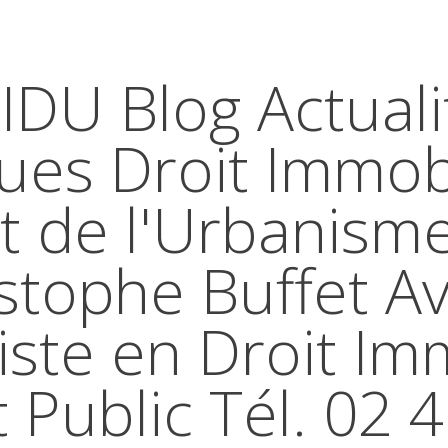
IDU Blog Actuali
ques Droit Immobi
t de l'Urbanism
stophe Buffet A
iste en Droit Im
t Public Tél. 02 