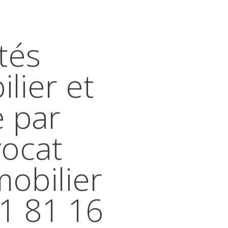
tés
lier et
e par
vocat
mobilier
41 81 16