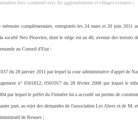
anisation hors continuité avec les agglomérations et villages existants
:
 mémoire complémentaire, enregistrés les 24 mars et 20 juin 2011 au
 la société Neo Plouvien, dont le siège est au 40, avenue des terroirs
demande au Conseil d'Etat :
037 du 28 janvier 2011 par lequel la cour administrative d'appel de Nan
 jugement n° 0501812, 0501917 du 28 février 2008 par lequel le trib
04 par lequel le préfet du Finistère lui a accordé un permis de construire
utre part, au rejet des demandes de l'association Les Abers et de M. 
dministratif de Rennes ;