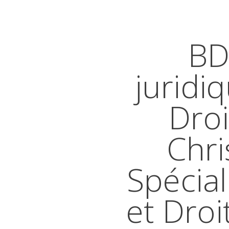
BD
juridi
Droi
Chri
Spécial
et Droi