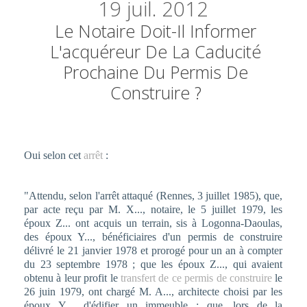
19
juil. 2012
Le Notaire Doit-Il Informer
L'acquéreur De La Caducité
Prochaine Du Permis De
Construire ?
Oui selon cet
arrêt
:
"Attendu, selon l'arrêt attaqué (Rennes, 3 juillet 1985), que,
par acte reçu par M. X..., notaire, le 5 juillet 1979, les
époux Z... ont acquis un terrain, sis à Logonna-Daoulas,
des époux Y..., bénéficiaires d'un permis de construire
délivré le 21 janvier 1978 et prorogé pour un an à compter
du 23 septembre 1978 ; que les époux Z..., qui avaient
obtenu à leur profit le
transfert de ce permis de construire
le
26 juin 1979, ont chargé M. A..., architecte choisi par les
époux Y..., d'édifier un immeuble ; que, lors de la