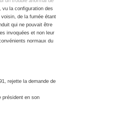
rui un trouble anormal de
, vu la configuration des
 voisin, de la fumée étant
duit qui ne pouvait être
ces invoquées et non leur
inconvénients normaux du
991, rejette la demande de
le président en son