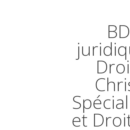
BD
juridi
Droi
Chri
Spécial
et Droi