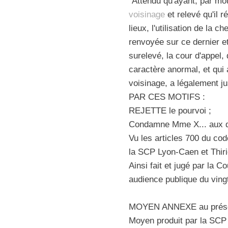
"Attendu qu'ayant, par mo
voisinage
et relevé qu'il r
lieux, l'utilisation de la
renvoyée sur ce dernier et
surelevé, la cour d'appel,
caractère anormal, et qui
voisinage, a légalement jus
PAR CES MOTIFS :
REJETTE le pourvoi ;
Condamne Mme X... aux d
Vu les articles 700 du code
la SCP Lyon-Caen et Thiri
Ainsi fait et jugé par la 
audience publique du vin
MOYEN ANNEXE au présen
Moyen produit par la SCP 