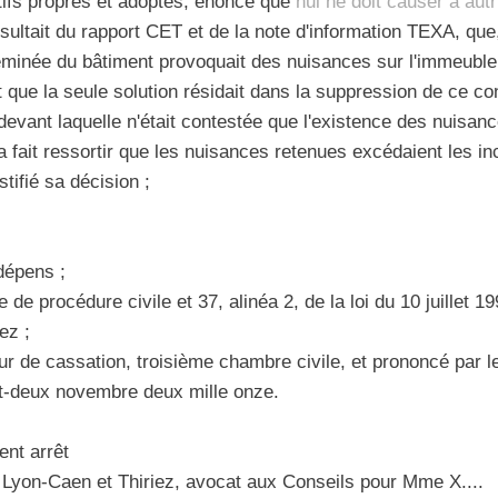
tifs propres et adoptés, énoncé que
nul ne doit causer à aut
ésultait du rapport CET et de la note d'information TEXA, que
 cheminée du bâtiment provoquait des nuisances sur l'immeuble
 que la seule solution résidait dans la suppression de ce con
 devant laquelle n'était contestée que l'existence des nuisan
 a fait ressortir que les nuisances retenues excédaient les 
tifié sa décision ;
épens ;
 de procédure civile et 37, alinéa 2, de la loi du 10 juillet 1
ez ;
Cour de cassation, troisième chambre civile, et prononcé par 
gt-deux novembre deux mille onze.
t arrêt
Lyon-Caen et Thiriez, avocat aux Conseils pour Mme X....