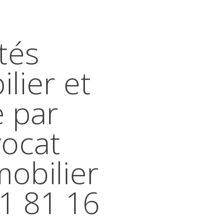
tés
lier et
e par
vocat
mobilier
41 81 16