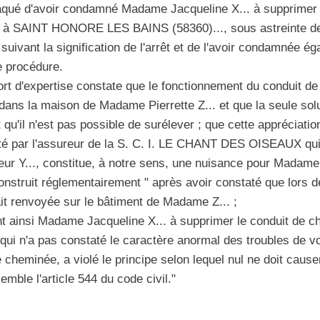
t attaqué d'avoir condamné Madame Jacqueline X... à supprime
ué à SAINT HONORE LES BAINS (58360)..., sous astreinte de 
suivant la signification de l'arrêt et de l'avoir condamnée é
e procédure.
 d'expertise constate que le fonctionnement du conduit de
ans la maison de Madame Pierrette Z... et que la seule solu
qu'il n'est pas possible de surélever ; que cette appréciatio
nté par l'assureur de la S. C. I. LE CHANT DES OISEAUX qui in
ur Y..., constitue, à notre sens, une nuisance pour Madam
construit réglementairement " après avoir constaté que lors de
ait renvoyée sur le bâtiment de Madame Z... ;
insi Madame Jacqueline X... à supprimer le conduit de ch
 qui n'a pas constaté le caractère anormal des troubles de 
 cheminée, a violé le principe selon lequel nul ne doit causer
mble l'article 544 du code civil."