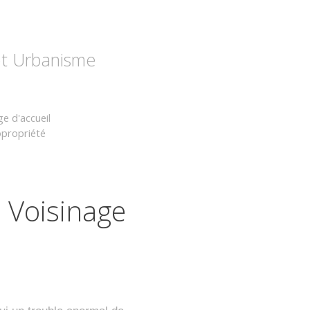
 et Urbanisme
e d'accueil
opropriété
 Voisinage