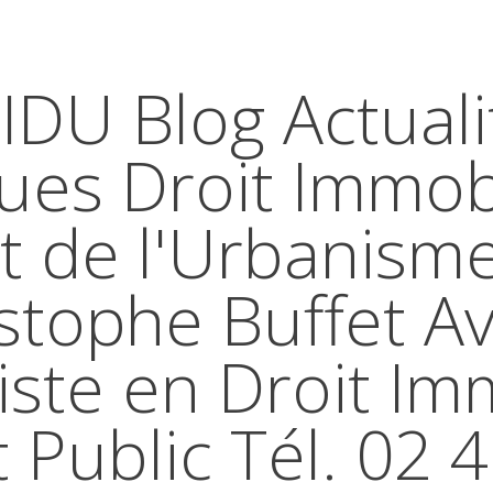
IDU Blog Actuali
ques Droit Immobi
t de l'Urbanism
stophe Buffet A
iste en Droit Im
t Public Tél. 02 