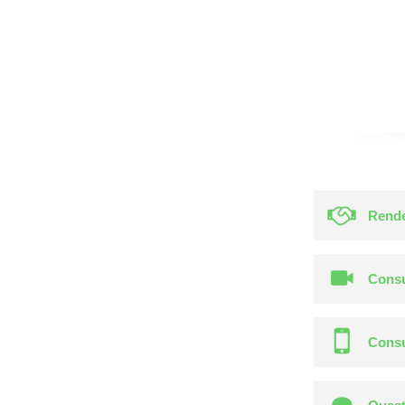
Rende
Consu
Consu