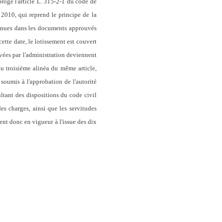
rogé l'article L. 315-2-1 du code de
 2010, qui reprend le principe de la
ntenues dans les documents approuvés
ette date, le lotissement est couvert
vées par l'administration deviennent
 du troisième alinéa du même article,
soumis à l'approbation de l'autorité
ltant des dispositions du code civil
es charges, ainsi que les servitudes
urent donc en vigueur à l'issue des dix