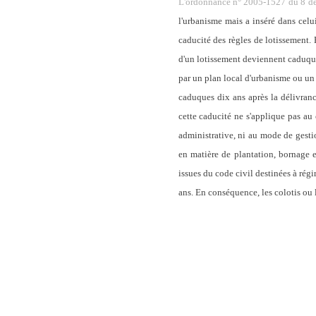
L'ordonnance n° 2005-1527 du 8 déc
l'urbanisme mais a inséré dans celui
caducité des règles de lotissement.
d'un lotissement deviennent caduques
par un plan local d'urbanisme ou un
caduques dix ans après la délivrance
cette caducité ne s'applique pas au 
administrative, ni au mode de gestio
en matière de plantation, bornage et
issues du code civil destinées à régir
ans. En conséquence, les colotis ou 