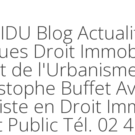
IDU Blog Actuali
ques Droit Immobi
t de l'Urbanism
stophe Buffet A
iste en Droit Im
t Public Tél. 02 