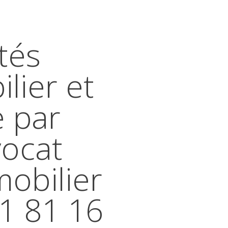
tés
lier et
e par
vocat
mobilier
41 81 16