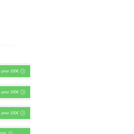
n
pour
100€
n
pour
100€
n
pour
100€
00€