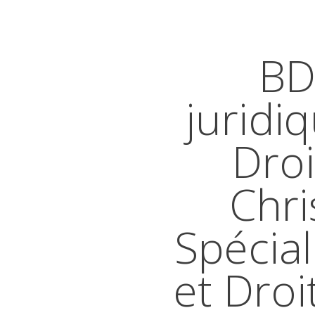
BD
juridi
Droi
Chri
Spécial
et Droi