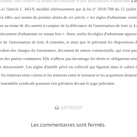
embre 2005 relative au permis de construire et aux autorisations d'urbanisme
a ab
-ci l'article L. 442-9, modifié ultérieurement par la loi n° 2010-788 du 12 juillet
 En effet, aux termes du premier alinéa de cet article, « les règles d'urbanisme co
 au terme de dix années à compter de la délivrance de l'autorisation de lotir si, à c
 document d'urbanisme en tenant lieu ». Ainsi, seules les règles d'urbanisme approu
 de l'autorisation de lotir. A contrario, et ainsi que le précisent les dispositions
cahier des charges du lotissement, document de nature contractuelle, qui n'est pas 
n des parties communes. Elle n'affecte pas davantage les droits et obligations résu
 mitoyenneté. Les règles d'intérêt privé ou collectif qui figurent dans le cahier d
 les relations entre colotis et les relations entre le lotisseur et les acquéreurs deme
l'assemblée syndicale pourront s'en prévaloir devant le juge judiciaire.
IMPRIMER
Les commentaires sont fermés.