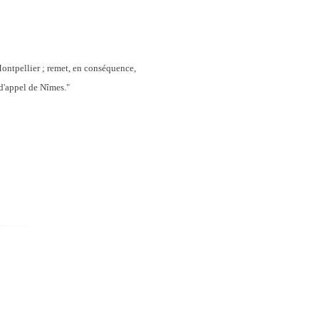
Montpellier ; remet, en conséquence,
r d'appel de Nîmes."