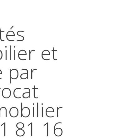
tés
lier et
e par
vocat
mobilier
41 81 16