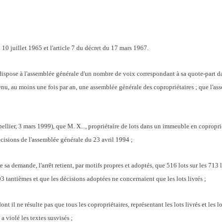
du 10 juillet 1965 et l'article 7 du décret du 17 mars 1967.
ispose à l'assemblée générale d'un nombre de voix correspondant à sa quote-part d
 tenu, au moins une fois par an, une assemblée générale des copropriétaires ; que l'
ellier, 3 mars 1999), que M. X..., propriétaire de lots dans un immeuble en coproprié
cisions de l'assemblée générale du 23 avril 1994 ;
sa demande, l'arrêt retient, par motifs propres et adoptés, que 516 lots sur les 713 l
3 tantièmes et que les décisions adoptées ne concernaient que les lots livrés ;
ont il ne résulte pas que tous les copropriétaires, représentant les lots livrés et les 
a violé les textes susvisés ;