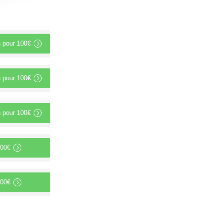
n
pour
100€
n
pour
100€
n
pour
100€
00€
00€