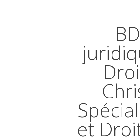
BD
juridi
Droi
Chri
Spécial
et Droi