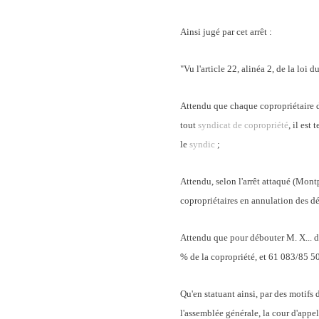
Ainsi jugé par cet arrêt :
"Vu l'article 22, alinéa 2, de la loi 
Attendu que chaque copropriétaire d
tout
syndicat de copropriété
, il est
le
syndic
;
Attendu, selon l'arrêt attaqué (Montp
copropriétaires en annulation des dé
Attendu que pour débouter M. X... de 
% de la copropriété, et 61 083/85 50
Qu'en statuant ainsi, par des motifs d
l'assemblée générale, la cour d'appel 