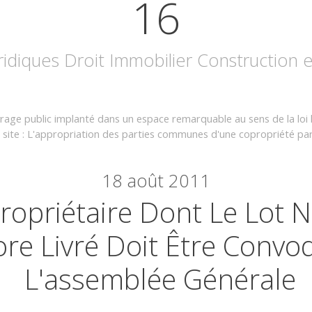
16
uridiques Droit Immobilier Construction
rage public implanté dans un espace remarquable au sens de la loi l
site : L'appropriation des parties communes d'une copropriété par
18
août 2011
ropriétaire Dont Le Lot N
re Livré Doit Être Convo
L'assemblée Générale