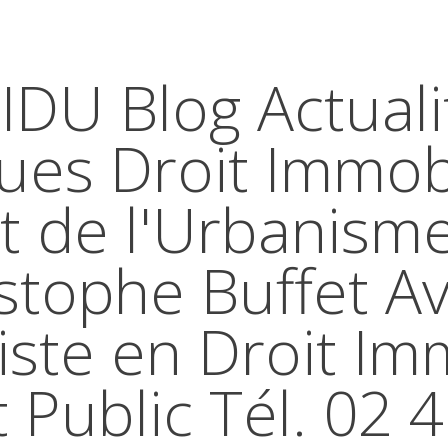
IDU Blog Actuali
ques Droit Immobi
t de l'Urbanism
stophe Buffet A
iste en Droit Im
t Public Tél. 02 