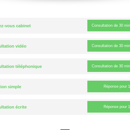
Consultation de
30 mi
z-vous cabinet
Consultation de
30 mi
ltation vidéo
Consultation de
30 mi
ltation téléphonique
Réponse pour
1
ion simple
Réponse pour
1
ltation écrite