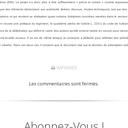
aliéner (DIA). Le projet n'a donc plus à être suffisamment « précis et certain » comme auparav
it par des éléments démontrant son antériorité (lettres, discours, études techniques), soit par de
stations et qui rendent sa réalisation quasi certaine (initiatives concrètes menées dans le secteur
n oeuvre une politique du logement, le quatrième alinéa de l'article L. 210-1 du code de l'urbanis
ons de la délibération qui définit le cadre des actions qu'elle entend mettre en oeuvre pour mene
 locatifs sociaux. Il en est de même lorsque la commune a délibéré pour délimiter des périmètr
é urbaine. Dans ces deux cas, il convient que le document visé par la décision de préemption soit
IMPRIMER
Les commentaires sont fermés.
Abonnez-Vous !