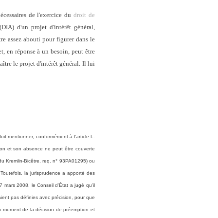
écessaires de l'exercice du
droit de
(DIA) d'un projet d'intérêt général,
re assez abouti pour figurer dans le
t, en réponse à un besoin, peut être
tre le projet d'intérêt général. Il lui
doit mentionner, conformément à l'article L.
ision et son absence ne peut être couverte
 du Kremlin-Bicêtre, req. n° 93PA01295) ou
Toutefois, la jurisprudence a apporté des
 mars 2008, le Conseil d'État a jugé qu'il
aient pas définies avec précision, pour que
c au moment de la décision de préemption et