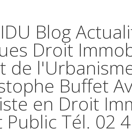
IDU Blog Actuali
ques Droit Immobi
t de l'Urbanism
stophe Buffet A
iste en Droit Im
t Public Tél. 02 