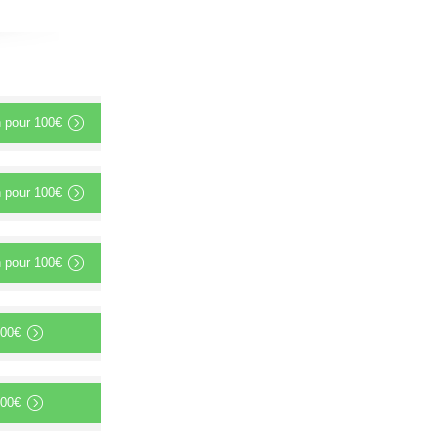
n
pour
100€
n
pour
100€
n
pour
100€
00€
00€