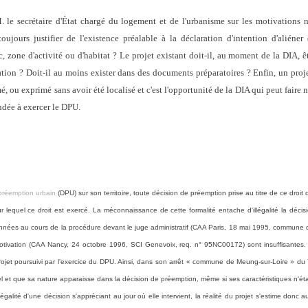
. le secrétaire d'État chargé du logement et de l'urbanisme sur les motivations n
oujours justifier de l'existence préalable à la déclaration d'intention d'aliéner 
one d'activité ou d'habitat ? Le projet existant doit-il, au moment de la DIA, êt
ation ? Doit-il au moins exister dans des documents préparatoires ? Enfin, un proje
, ou exprimé sans avoir été localisé et c'est l'opportunité de la DIA qui peut faire naî
dée à exercer le DPU.
 préemption urbain
(DPU) sur son territoire, toute décision de préemption prise au titre de ce droit 
r lequel ce droit est exercé. La méconnaissance de cette formalité entache d'illégalité la déc
données au cours de la procédure devant le juge administratif (CAA Paris, 18 mai 1995, commune
motivation (CAA Nancy, 24 octobre 1996, SCI Genevoix, req. n° 95NC00172) sont insuffisantes. 
projet poursuivi par l'exercice du DPU. Ainsi, dans son arrêt « commune de Meung-sur-Loire » du 7
réel et que sa nature apparaisse dans la décision de préemption, même si ses caractéristiques n'ét
légalité d'une décision s'appréciant au jour où elle intervient, la réalité du projet s'estime don