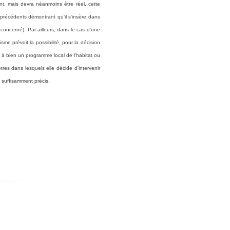
ant, mais devra néanmoins être réel, cette
s précédents démontrant qu'il s'insère dans
 concerné). Par ailleurs, dans le cas d'une
me prévoit la possibilité, pour la décision
r à bien un programme local de l'habitat ou
es dans lesquels elle décide d'intervenir
 suffisamment précis.