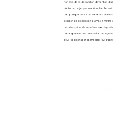
non lors de la déclaration d'intention d'
réalité du projet pouvant être établie, so
une politique dont il est l'une des manife
décision de préemption qui vise à mettre e
de préemption, de se référer aux dispositi
un programme de construction de logements
pour les aménager et améliorer leur qualit