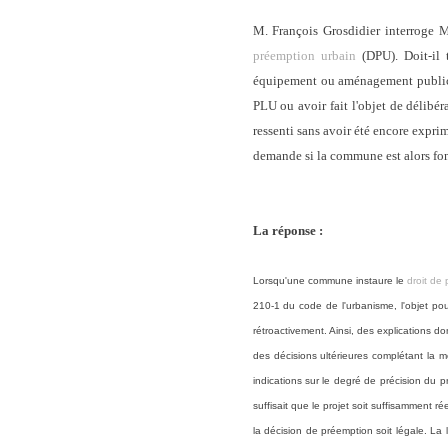
M. François Grosdidier interroge M
préemption urbain
(DPU). Doit-il t
équipement ou aménagement public, z
PLU ou avoir fait l'objet de délibér
ressenti sans avoir été encore exprimé
demande si la commune est alors fon
La réponse :
Lorsqu'une commune instaure le
droit de
210-1 du code de l'urbanisme, l'objet pou
rétroactivement. Ainsi, des explications 
des décisions ultérieures complétant la 
indications sur le degré de précision du 
suffisait que le projet soit suffisamment 
la décision de préemption soit légale. La 