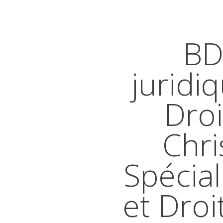
BD
juridi
Droi
Chri
Spécial
et Droi