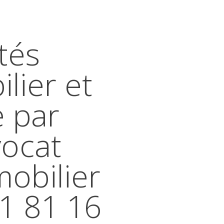
tés
lier et
e par
vocat
mobilier
41 81 16