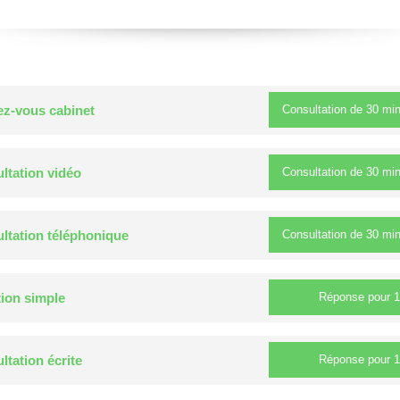
Consultation de
30 mi
z-vous cabinet
Consultation de
30 mi
ltation vidéo
Consultation de
30 mi
ltation téléphonique
Réponse pour
1
ion simple
Réponse pour
1
ltation écrite