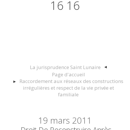
16 16
Actualités juridiques Droit
Immobilier Construction et
Urbanisme
La jurisprudence Saint Lunaire
Page d'accueil
Raccordement aux réseaux des constructions
irrégulières et respect de la vie privée et
familiale
19
mars 2011
Droit De Reconstruire Après