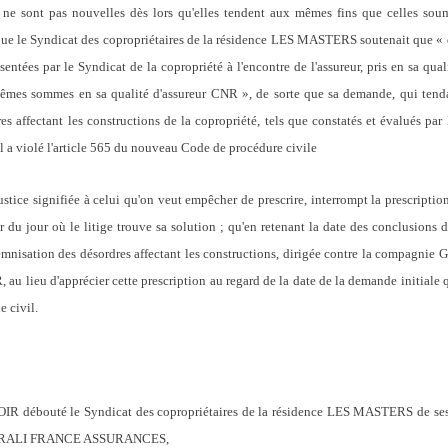
e sont pas nouvelles dès lors qu'elles tendent aux mêmes fins que celles sou
 que le Syndicat des copropriétaires de la résidence LES MASTERS soutenait que « 
sentées par le Syndicat de la copropriété à l'encontre de l'assureur, pris en sa qu
mes sommes en sa qualité d'assureur CNR », de sorte que sa demande, qui tend
es affectant les constructions de la copropriété, tels que constatés et évalués par l
el a violé l'article 565 du nouveau Code de procédure civile
ice signifiée à celui qu'on veut empêcher de prescrire, interrompt la prescription 
r du jour où le litige trouve sa solution ; qu'en retenant la date des conclusions 
indemnisation des désordres affectant les constructions, dirigée contre la co
 au lieu d'apprécier cette prescription au regard de la date de la demande initiale
e civil.
 d'AVOIR débouté le Syndicat des copropriétaires de la résidence LES MASTERS de 
ENERALI FRANCE ASSURANCES,