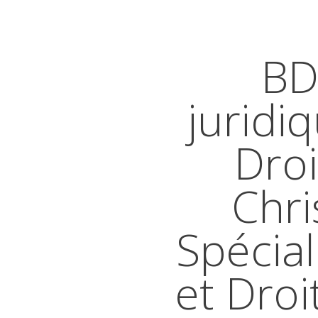
BD
juridi
Droi
Chri
Spécial
et Droi