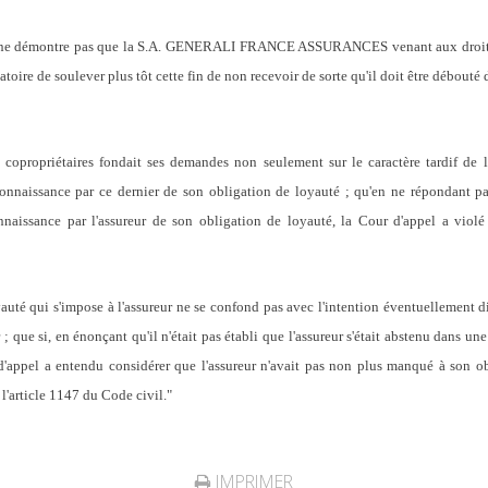
 ne démontre pas que la S.A. GENERALI FRANCE ASSURANCES venant aux dro
latoire de soulever plus tôt cette fin de non recevoir de sorte qu'il doit être débou
opropriétaires fondait ses demandes non seulement sur le caractère tardif de l
éconnaissance par ce dernier de son obligation de loyauté ; qu'en ne répondant 
nnaissance par l'assureur de son obligation de loyauté, la Cour d'appel a viol
té qui s'impose à l'assureur ne se confond pas avec l'intention éventuellement dil
 que si, en énonçant qu'il n'était pas établi que l'assureur s'était abstenu dans une
 d'appel a entendu considérer que l'assureur n'avait pas non plus manqué à son ob
l'article 1147 du Code civil."
IMPRIMER