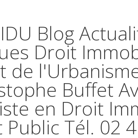
IDU Blog Actuali
ques Droit Immobi
t de l'Urbanism
stophe Buffet A
iste en Droit Im
t Public Tél. 02 