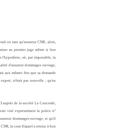
erali en tant qu'assureur CNR, alors,
umises au premier juge même si leur
 l'hypothèse, où, par impossible, la
 qualité d'assureur dommages ouvrage,
dait aux mêmes fins que sa demande
 expert, n'était pas nouvelle ; qu'en
CI auprès de la société La Concorde,
ait visé expressément la police n°
assureur dommages-ouvrage, et qu'il
e CNR, la cour d'appel a retenu à bon