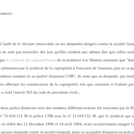
urances :
à l'arrêt de le déclarer irrecevable en ses demandes dirigées contre la société Gen
s ne sont pas nouvelles dès lors qu'elles tendent aux mêmes fins que celles so
 que
le syndicat des copropriétaires
de la résidence Les Masters soutenait que "dans
s présentées par le syndicat de la copropriété à l'encontre de l'assureur, pris en sa
 mêmes sommes en sa qualité d'assureur CNR", de sorte que sa demande, qui ten
res affectant les constructions de la copropriété, tels que constatés et évalués par
l a violé l'article 565 du code de procédure civile ;
deux police distinctes avec des numéros différents avaient été souscrites par la S
° 51.018.151 M et police CNR sous le n° 51.018.152 M, que le syndicat qui av
 en référé des 12 décembre 1990 et 14 avril 1994, avait exclusivement assigné l'
 aucune demande contre la société Generali, prise en sa qualité d'assureur en polic