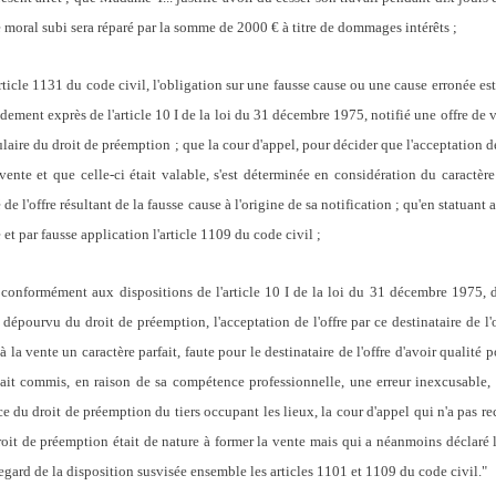
e moral subi sera réparé par la somme de 2000 € à titre de dommages intérêts ;
le 1131 du code civil, l'obligation sur une fausse cause ou une cause erronée est n
ndement exprès de l'article 10 I de la loi du 31 décembre 1975, notifié une offre de 
itulaire du droit de préemption ; que la cour d'appel, pour décider que l'acceptation d
ente et que celle-ci était valable, s'est déterminée en considération du caractère 
 de l'offre résultant de la fausse cause à l'origine de sa notification ; qu'en statuant 
 et par fausse application l'article 1109 du code civil ;
conformément aux dispositions de l'article 10 I de la loi du 31 décembre 1975, dan
 dépourvu du droit de préemption, l'acceptation de l'offre par ce destinataire de l'o
 la vente un caractère parfait, faute pour le destinataire de l'offre d'avoir qualité p
it commis, en raison de sa compétence professionnelle, une erreur inexcusable, e
e du droit de préemption du tiers occupant les lieux, la cour d'appel qui n'a pas rec
it de préemption était de nature à former la vente mais qui a néanmoins déclaré la 
regard de la disposition susvisée ensemble les articles 1101 et 1109 du code civil."