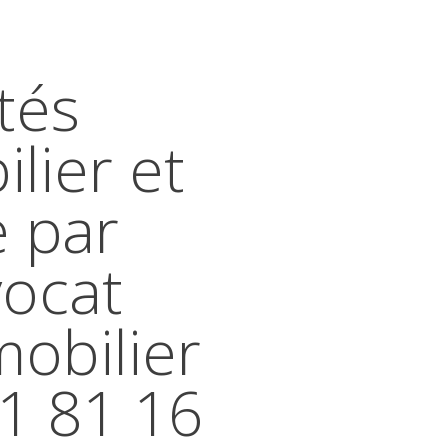
tés
lier et
e par
vocat
mobilier
41 81 16