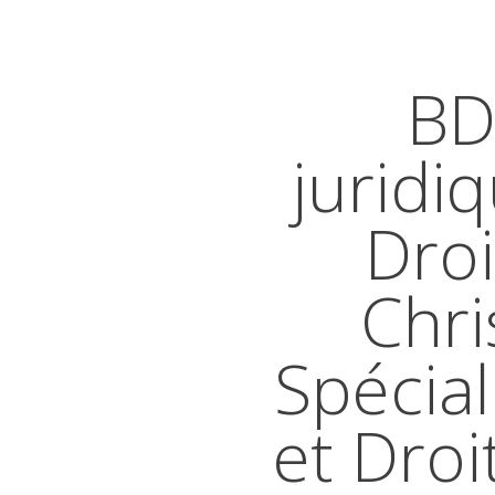
BD
juridi
Droi
Chri
Spécial
et Droi