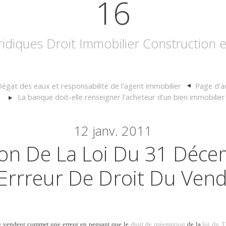
16
uridiques Droit Immobilier Construction
égat des eaux et responsabilité de l'agent immobilier
Page d'ac
La banque doit-elle renseigner l'acheteur d'un bien immobilier
12
janv. 2011
on De La Loi Du 31 Déc
 Errreur De Droit Du Ven
le vendeur commet une erreur en pensant que le
droit de préemption
de la
loi du 