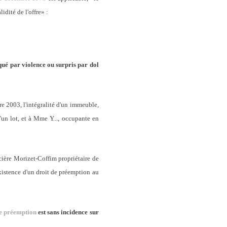
lidité de l'offre»
:
rqué par violence ou surpris par dol
re 2003, l'intégralité d'un immeuble,
'un lot, et à Mme Y..., occupante en
ncière Morizet-Coffim propriétaire de
xistence d'un droit de préemption au
de préemption
est sans incidence sur