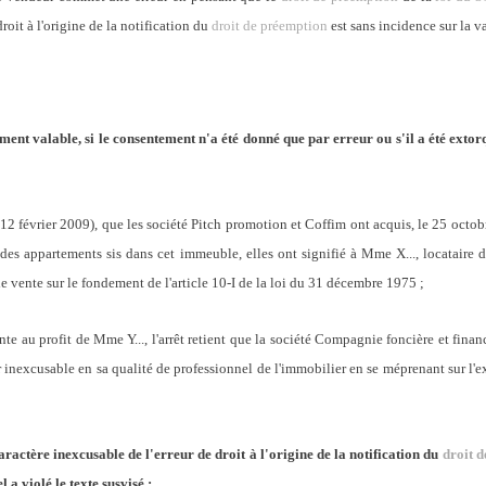
roit à l'origine de la notification du
droit de préemption
est sans incidence sur la va
ment valable, si le consentement n'a été donné que par erreur ou s'il a été exto
, 12 février 2009), que les société Pitch promotion et Coffim ont acquis, le 25 octob
 des appartements sis dans cet immeuble, elles ont signifié à Mme X..., locataire d
de vente sur le fondement de l'article 10-I de la loi du 31 décembre 1975 ;
nte au profit de Mme Y..., l'arrêt retient que la société Compagnie foncière et fina
 inexcusable en sa qualité de professionnel de l'immobilier en se méprenant sur l'e
caractère inexcusable de l'erreur de droit à l'origine de la notification du
droit 
l a violé le texte susvisé ;