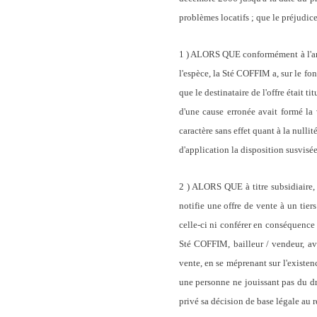
problèmes locatifs ; que le préjudic
1 ) ALORS QUE conformément à l'artic
l'espèce, la Sté COFFIM a, sur le fo
que le destinataire de l'offre était t
d'une cause erronée avait formé la v
caractère sans effet quant à la nullité
d'application la disposition susvisée
2 ) ALORS QUE à titre subsidiaire, 
notifie une offre de vente à un tiers
celle-ci ni conférer en conséquence à
Sté COFFIM, bailleur / vendeur, ava
vente, en se méprenant sur l'existenc
une personne ne jouissant pas du dro
privé sa décision de base légale au 