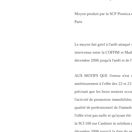
Moyen produit par la SCP Piwnica et
Paris
Le moyen fait grief à l'arrêt attaqu
intervenue entre la COFFIM et Mada
décembre 2006 jusqu'à l'arrêt et de 
AUX MOTIFS QUE l'erreur n'est ca
antérieurement à l'offre des 22 et 2
précisait que les lieux seraient oc
l'activité de promotion immobilière,
qualité de professionnel de l'immobi
l'offre n'est pas nulle et qu'ayant ét
la SCI 106 rue Cardinet in solidum av
décembre 2006 jusqu'à la date du prés