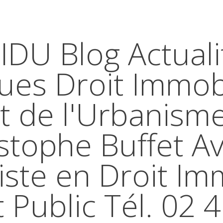
IDU Blog Actuali
ques Droit Immobi
t de l'Urbanism
stophe Buffet A
iste en Droit Im
t Public Tél. 02 