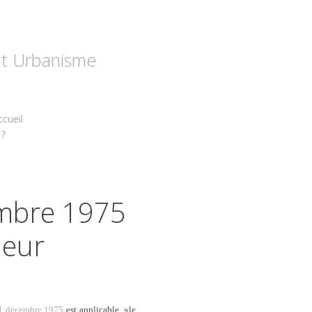
 et Urbanisme
cueil
 ?
embre 1975
deur
31 décembre 1975
est applicable, «
le