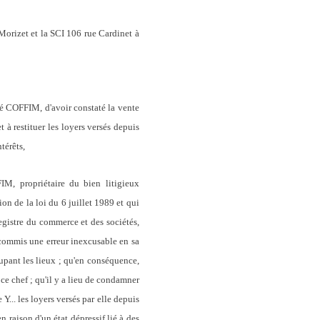
Morizet et la SCI 106 rue Cardinet à
Sté COFFIM, d'avoir constaté la vente
 restituer les loyers versés depuis
térêts,
M, propriétaire du bien litigieux
on de la loi du 6 juillet 1989 et qui
egistre du commerce et des sociétés,
 commis une erreur inexcusable en sa
cupant les lieux ; qu'en conséquence,
 ce chef ; qu'il y a lieu de condamner
Y... les loyers versés par elle depuis
 raison d'un état dépressif lié à des