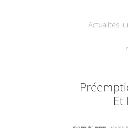
Actualités j
D
Préempti
Et
Voici une décisionqui juge que si 