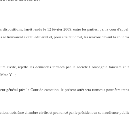
positions, l'arrêt rendu le 12 février 2009, entre les parties, par la cour d'appel
les se trouvaient avant ledit arrêt et, pour être fait droit, les renvoie devant la cour
ure civile, rejette les demandes formées par la société Compagnie foncière et fi
 Mme Y... ;
ur général près la Cour de cassation, le présent arrêt sera transmis pour être transc
ssation, troisième chambre civile, et prononcé par le président en son audience publ