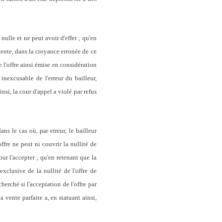
ulle et ne peut avoir d'effet ; qu'en
vente, dans la croyance erronée de ce
e l'offre ainsi émise en considération
inexcusable de l'erreur du bailleur,
ainsi, la cour d'appel a violé par refus
s le cas où, par erreur, le bailleur
ffre ne peut ni couvrir la nullité de
our l'accepter ; qu'en retenant que la
xclusive de la nullité de l'offre de
herché si l'acceptation de l'offre par
vente parfaite a, en statuant ainsi,