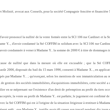
 Molinié, avocat aux Conseils, pour la société Compagnie foncière et financière 
é d'avoir prononcé la nullité de la vente formée entre la SCI 106 rue Cardinet et la 
me Y..., d'avoir condamné la Sté COFFIM in solidum avec la SCI 106 rue Cardinet à
l'avoir condamnée à verser à Madame Y... la somme de 2000 € à titre de dommages in
use de nullité que dans la mesure où elle est excusable ; que la Sté COFFI
3 août 2006, disposait du bail du 15 mars 1996, consenti à Madame X..., en applicati
cupés par Madame Y... ; qu'exerçant, selon les mentions de son immatriculation au r
 de gestion des sociétés immobilières, d'acquisitions immobilières, cette société a
lier en se méprenant sur l'existence d'un droit de préemption au profit du tiers oc
é acceptée, la vente au profit de Madame Y... est parfaite, le jugement est confirmé de
ec la Sté COFFIM qui est à l'origine de la situation litigieuse à restituer à Madame 
ent arrêt ; que Madame Y... justifie avoir dû cesser son travail pendant dix jours en