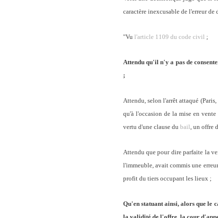
caractère inexcusable de l'erreur de d
"Vu
l'article 1109 du code civil
;
Attendu qu'il n'y a pas de consente
;
Attendu, selon l'arrêt attaqué (Paris
qu'à l'occasion de la mise en vente
vertu d'une clause du
bail
, un offre 
Attendu que pour dire parfaite la ve
l'immeuble, avait commis une erreur
profit du tiers occupant les lieux ;
Qu'en statuant ainsi, alors que le 
la validité de l'offre, la cour d'appe