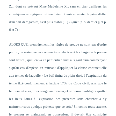
Z..., dont se prévaut Mme Madeleine X... sans en tirer d'ailleurs les
conséquences logiques qui tendraient à voir constater la prise d'effet
d'un bail dérogatoire, n'est plus établi (…) » (arrêt, p. 5, dernier § et p.
6 et 7) ;
ALORS QUE, premièrement, les règles de preuve ne sont pas d'ordre
public, de sorte que les conventions relatives à la charge de la preuve
sont licites ; qu'il en va en particulier ainsi à l'égard d'un commerçant
; qu'au cas d'espèce, en refusant d'appliquer la clause contractuelle
aux termes de laquelle « Le bail finira de plein droit à l'expiration du
terme fixé conformément à l'article 1737 du Code civil, sans que le
bailleur ait à signifier congé au preneur, et ce dernier s'oblige à quitter
les lieux loués à l'expiration des présentes sans chercher à s'y
maintenir sous quelque prétexte que ce soit./ Si, contre toute attente,
le preneur se maintenait en possession, il devrait être considéré