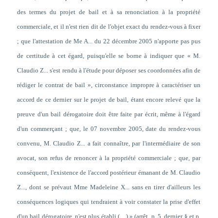
des termes du projet de bail et à sa renonciation à la propriété
commerciale, et il n'est rien dit de l'objet exact du rendez-vous à fixer
; que l'attestation de Me A... du 22 décembre 2005 n'apporte pas pus
de certitude à cet égard, puisqu'elle se borne à indiquer que « M.
Claudio Z... s'est rendu à l'étude pour déposer ses coordonnées afin de
rédiger le contrat de bail », circonstance impropre à caractériser un
accord de ce dernier sur le projet de bail, étant encore relevé que la
preuve d'un bail dérogatoire doit être faite par écrit, même à l'égard
d'un commerçant ; que, le 07 novembre 2005, date du rendez-vous
convenu, M. Claudio Z... a fait connaître, par l'intermédiaire de son
avocat, son refus de renoncer à la propriété commerciale ; que, par
conséquent, l'existence de l'accord postérieur émanant de M. Claudio
Z..., dont se prévaut Mme Madeleine X... sans en tirer d'ailleurs les
conséquences logiques qui tendraient à voir constater la prise d'effet
d'un bail dérogatoire, n'est plus établi (…) » (arrêt, p. 5, dernier § et p.