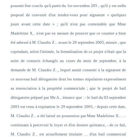
pourrait être conclu qu'à partir du 1er novembre 205 ; qu'il y est enfin
proposé de convenir d'un rendez-vous pour signature « quelques
jours avant cette date » ; qu'il n'est pas contestable que Mme
Madeleine X... n'est pas en mesure de prouver que ce courrier a bien
été adressé à M. Claudio Z... avant le 29 septembre 2005, minuit ; que
cependant, selon l'intimée, la formalisation de ce projet n'était que la
suite de contacts échangés au cours du mois de septembre, à la
demande de M. Claudio Z..., lequel aurait consenti à la signature de
ce nouveau bail dérogatoire dont les termes stipulaient expressément
sa renonciation à la propriété commerciale ; que le projet de bail
dérogatoire préparé par Me A... énonce que : - le bail du 03 septembre
2003 est venu à expiration le 29 septembre 2005, - depuis cette date,
M. Claudio Z... a été laissé en possession par Mme Madeleine X... …
continuant à percevoir le loyer et d'en donner quittance, - de ce fait,
M. Claudio Z... est actuellement titulaire … d'un bail commercial