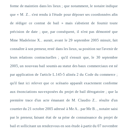
forme de maintien dans les lieux ; que notamment, le notaire indique
que « M. Z... s'est rendu à l'étude pour déposer ses coordonnées afin
de rédiger ce contrat de bail » mais s'abstient de fournir toute
précision de date ; que, par conséquent, il n'est pas démontré que
Mme Madeleine X... aurait, avant le 29 septembre 2005 minuit, fait
connaître à son preneur, resté dans les lieux, sa position sur l'avenir de
leurs relations contractuelles ; qu'il s'ensuit que, le 30 septembre
2005, un nouveau bail soumis au statut des baux commerciaux est né
par application de l'article L.145-5 alinéa 2 du Code du commerce ;
qu'il faut ici relever que ce scénario apparaît exactement conforme
aux énonciations sus-exposées du projet de bail dérogatoire ; que la
première trace d'un acte émanant de M. Claudio Z... résulte d'un
courrier du 21 octobre 2005 adressé à Me A... par Me B..., notaire saisi
par le preneur, faisant état de sa prise de connaissance du projet de
bail et sollicitant un rendezvous en son étude à partir du 07 novembre