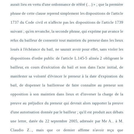
aurait lieu en vertu d'une ordonnance de référé (…) » ; que la première
phrase de cette clause reprend simplement les dispositions de l'article
1737 du Code civil et n'affecte pas les dispositions de l'article 1739
suivant ; qu'en revanche, la seconde phrase, qui exprime par avance le
refus du bailleur de consentir tout maintien du preneur dans les lieux
loués à l'échéance du bail, ne saurait avoir pour effet, sans violer les
dispositions d'ordre public de l'article L.145-5 alinéa 2 obligeant le
bailleur, en cours d'exécution du bail et non dans l'acte initial, de
manifester sa volonté d'évincer le preneur à la date d'expiration du
bail, de dispenser la bailleresse de faire connaître au preneur son
opposition à son maintien dans lieux et d'inverser la charge de la
preuve au préjudice du preneur qui devrait alors rapporter la preuve
d'une autorisation donnée par le bailleur ; qu'il est produit aux débats
une lettre, datée du 22 septembre 2005, adressée par Me A... à M.
Claudio Z..., mais que ce dernier affirme n'avoir reçu que