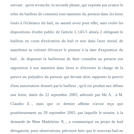
suivant ; qu'en revanche, la seconde phrase, qui exprime par avance le
refus du bailleur de consentir tout maintien du preneur dans les lieux
loués à l'échéance du bail, ne saurait avoir pour effet, sans violer les
dispositions d'ordre public de l'article L.145-5 alinéa 2 obligeant le
bailleur, en cours d'exécution du bail et non dans l'acte initial, de
manifester sa volonté d'évincer le preneur à la date d'expiration du
bail , de dispenser la bailleresse de faire connaître au preneur son
opposition à son maintien dans lieux et d'inverser la charge de la
preuve au préjudice du preneur qui devrait alors rapporter la preuve
d'une autorisation donnée par le bailleur ; qu'il est produit aux débats
une lettre, datée du 22 septembre 2005, adressée par Me A... à M.
Claudio Z..., mais que ce dernier affirme n'avoir reçu que
postérieurement au 29 septembre 2005, par laquelle le notaire, à la
demande de Mme Madeleine X..., a communiqué un projet de bail
dérogatoire, pour observations, précision faite que le nouveau bail ne