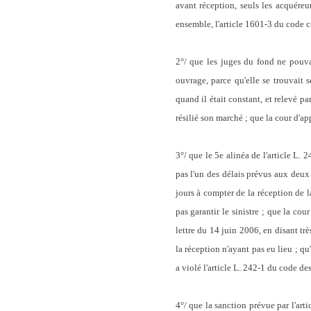
avant réception, seuls les acquéreur
ensemble, l'article 1601-3 du code ci
2°/ que les juges du fond ne pouva
ouvrage, parce qu'elle se trouvait 
quand il était constant, et relevé 
résilié son marché ; que la cour d'app
3°/ que le 5e alinéa de l'article L
pas l'un des délais prévus aux deux 
jours à compter de la réception de la
pas garantir le sinistre ; que la co
lettre du 14 juin 2006, en disant t
la réception n'ayant pas eu lieu ; q
a violé l'article L. 242-1 du code de
4°/ que la sanction prévue par l'arti