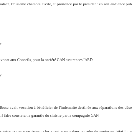
assation, troisième chambre civile, et prononcé par le président en son audience p
t.
vocat aux Conseils, pour la société GAN assurances IARD.
N
sc avait vocation à bénéficier de l'indemnité destinée aux réparations des désord
 à faire constater la garantie du sinistre par la compagnie GAN
urs des appartements les ayant acquis dans le cadre de ventes en l'état futur 