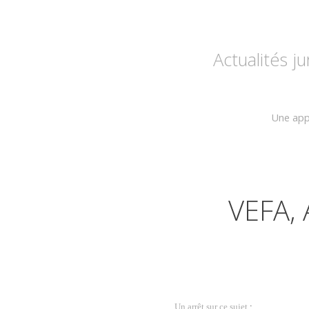
Actualités j
Une appl
VEFA,
Un arrêt sur ce sujet
: