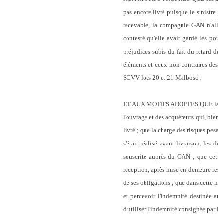
pas encore livré puisque le sinistre
recevable, la compagnie GAN n'allég
contesté qu'elle avait gardé les po
préjudices subis du fait du retard 
éléments et ceux non contraires des 
SCVV lots 20 et 21 Malbosc ;
ET AUX MOTIFS ADOPTES QUE la vente
l'ouvrage et des acquéreurs qui, bie
livré ; que la charge des risques pes
s'était réalisé avant livraison, l
souscrite auprès du GAN ; que cett
réception, après mise en demeure res
de ses obligations ; que dans cette h
et percevoir l'indemnité destinée 
d'utiliser l'indemnité consignée pa