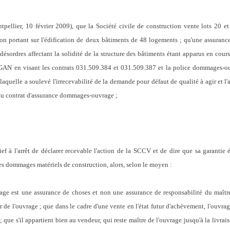
ntpellier, 10 février 2009), que la Société civile de construction vente lots 20
tion portant sur l'édification de deux bâtiments de 48 logements ; qu'une assuran
désordres affectant la solidité de la structure des bâtiments étant apparus en cour
té GAN en visant les contrats 031.509.384 et 031.509.387 et la police dommages
laquelle a soulevé l'irrecevabilité de la demande pour défaut de qualité à agir et l'
s du contrat d'assurance dommages-ouvrage ;
ef à l'arrêt de déclarer recevable l'action de la SCCV et de dire que sa garantie
les dommages matériels de construction, alors, selon le moyen :
ge est une assurance de choses et non une assurance de responsabilité du maître
r de l'ouvrage ; que dans le cadre d'une vente en l'état futur d'achèvement, l'ouvrag
 que s'il appartient bien au vendeur, qui reste maître de l'ouvrage jusqu'à la livrai