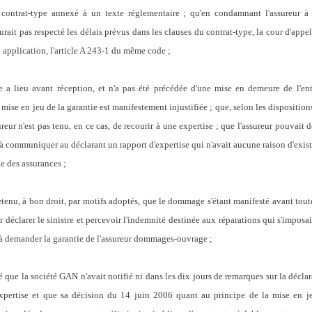
contrat-type annexé à un texte réglementaire ; qu'en condamnant l'assureur à ga
aurait pas respecté les délais prévus dans les clauses du contrat-type, la cour d'appel
e application, l'article A 243-1 du même code ;
re a lieu avant réception, et n'a pas été précédée d'une mise en demeure de l'ent
a mise en jeu de la garantie est manifestement injustifiée ; que, selon les disposition
reur n'est pas tenu, en ce cas, de recourir à une expertise ; que l'assureur pouvait 
 à communiquer au déclarant un rapport d'expertise qui n'avait aucune raison d'existe
de des assurances ;
etenu, à bon droit, par motifs adoptés, que le dommage s'étant manifesté avant toute
 déclarer le sinistre et percevoir l'indemnité destinée aux réparations qui s'imposa
à demander la garantie de l'assureur dommages-ouvrage ;
é que la société GAN n'avait notifié ni dans les dix jours de remarques sur la déclar
xpertise et que sa décision du 14 juin 2006 quant au principe de la mise en je