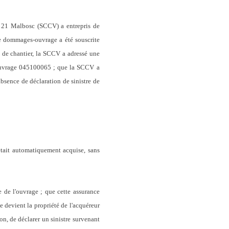
 et 21 Malbosc (SCCV) a entrepris de
ce dommages-ouvrage a été souscrite
s de chantier, la SCCV a adressé une
-ouvrage 045100065 ; que la SCCV a
absence de déclaration de sinistre de
 était automatiquement acquise, sans
 de l'ouvrage ; que cette assurance
e devient la propriété de l'acquéreur
son, de déclarer un sinistre survenant