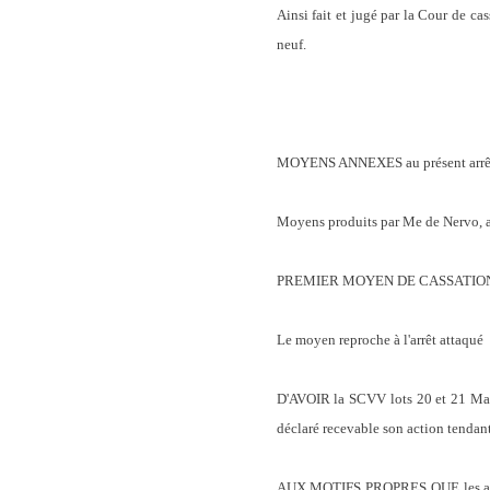
Ainsi fait et jugé par la Cour de c
neuf.
MOYENS ANNEXES au présent arrê
Moyens produits par Me de Nervo, a
PREMIER MOYEN DE CASSATIO
Le moyen reproche à l'arrêt attaqué
D'AVOIR la SCVV lots 20 et 21 Malbo
déclaré recevable son action tendant
AUX MOTIFS PROPRES QUE les acquére