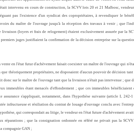
 était intervenu en cours de construction, la SCVV lots 20 et 21 Malbosc, vendeur e
uant pas l'existence d'un syndicat des copropriétaires, à revendiquer le bénéfic
uvoirs du maître de l'ouvrage jusqu'à la réception des travaux à venir ; que l'i
de livraison (loyers et frais de relogement) étaient exclusivement assurée par la 
premiers juges justifiaient la confirmation de la décision entreprise sur la question
 en l'état futur d'achèvement faisait coexister un maître de l'ouvrage qui n'étai
n que théoriquement propriétaires, ne disposaient d'aucun pouvoir de décision tant 
ait donc sur le maître de l'ouvrage tant que la livraison n'était pas intervenue ; que 
es deux immeubles étant menacés d'effondrement ; que ces immeubles bénéficiaie
e assurance s'appliquait, notamment, dans l'hypothèse suivante (article L 242-1
tée infructueuse et résiliation du contrat de louage d'ouvrage conclu avec l'entrep
ypothèse, qui correspondait au litige, le vendeur en l'état future d'achèvement avait 
aux réparations ; que la consignation ordonnée en référé ne privait pas la SCV
r la compagnie GAN ;