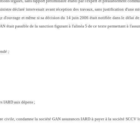
ptions légales, sans rapport préliminaire établi par l'expert et préalablement commun
nistre déclaré intervenait avant réception des travaux, sans justification d'une mi
ge d'ouvrage et même si sa décision du 14 juin 2006 était notifiée dans le délai de 
N était passible de la sanction figurant à l'alinéa 5 de ce texte permettant à l'assu
ondé ;
es IARD aux dépens ;
ure civile, condamne la société GAN assurances IARD à payer à la société SCCV 