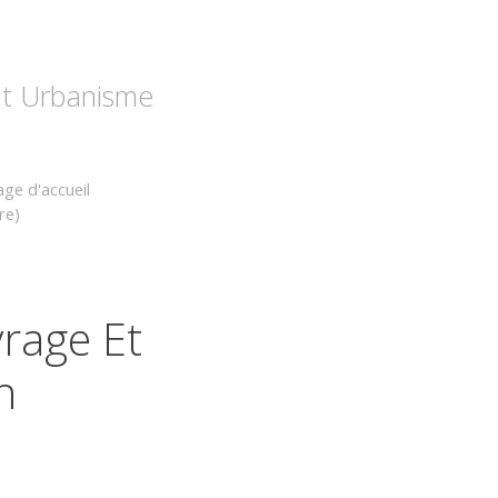
 et Urbanisme
age d'accueil
re)
rage Et
n