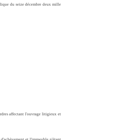
ublique du seize décembre deux mille
res affectant l'ouvrage litigieux et
d'achèvement et l'immeuble n'étant