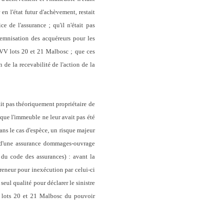
n l'état futur d'achèvement, restait
e de l'assurance ; qu'il n'était pas
ndemnisation des acquéreurs pour les
SCVV lots 20 et 21 Malbosc ; que ces
 de la recevabilité de l'action de la
t pas théoriquement propriétaire de
que l'immeuble ne leur avait pas été
dans le cas d'espèce, un risque majeur
nt d'une assurance dommages-ouvrage
 du code des assurances) : avant la
reneur pour inexécution par celui-ci
seul qualité pour déclarer le sinistre
V lots 20 et 21 Malbosc du pouvoir