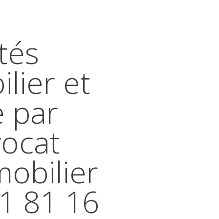
tés
lier et
e par
vocat
mobilier
41 81 16