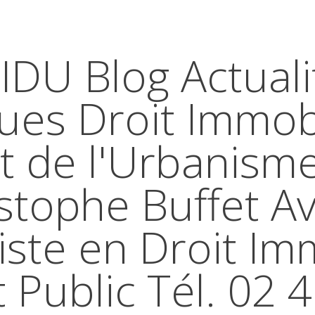
IDU Blog Actuali
ques Droit Immobi
t de l'Urbanism
stophe Buffet A
iste en Droit Im
t Public Tél. 02 