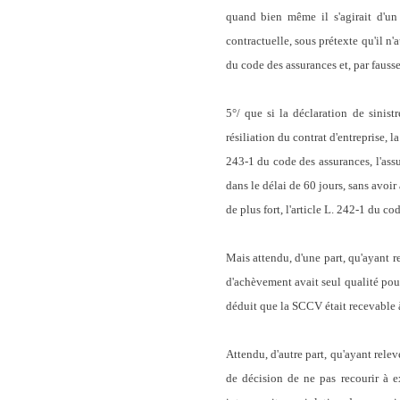
quand bien même il s'agirait d'un 
contractuelle, sous prétexte qu'il n'
du code des assurances et, par fauss
5°/ que si la déclaration de sinist
résiliation du contrat d'entreprise, l
243-1 du code des assurances, l'assu
dans le délai de 60 jours, sans avoir
de plus fort, l'article L. 242-1 du co
Mais attendu, d'une part, qu'ayant r
d'achèvement avait seul qualité pour
déduit que la SCCV était recevable 
Attendu, d'autre part, qu'ayant relev
de décision de ne pas recourir à e