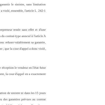
rantir le sinistre, sans limitation
 a violé, ensemble, l'article L. 242-1
repreneur restée sans effet et d'une
s du contrat-type annexé à l'article A
donc refuser valablement sa garantie,
r ; que la cour d'appel a donc violé,
 réception le vendeur en l'état futur
ient, la cour d'appel en a exactement
ation de sinistre ni dans les 15 jours
u des garanties prévues au contrat