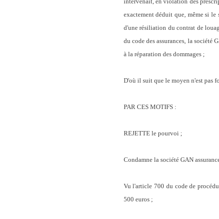
intervenait, en violation des prescri
exactement déduit que, même si le si
d'une résiliation du contrat de loua
du code des assurances, la société GA
à la réparation des dommages ;
D'où il suit que le moyen n'est pas f
PAR CES MOTIFS :
REJETTE le pourvoi ;
Condamne la société GAN assuranc
Vu l'article 700 du code de procéd
500 euros ;