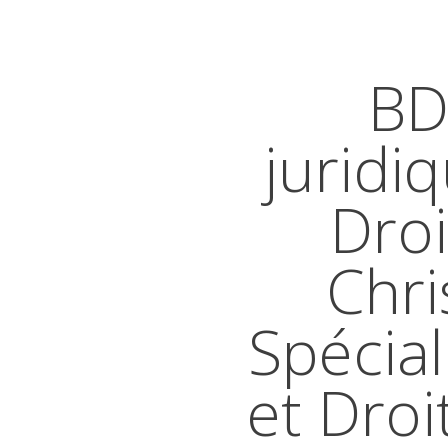
BD
juridi
Droi
Chri
Spécial
et Droi