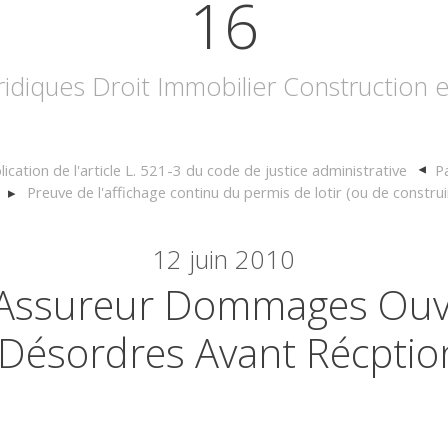
16
uridiques Droit Immobilier Construction
ication de l'article L. 521-3 du code de justice administrative
P
Preuve de l'affichage continu du permis de lotir (ou de construi
12
juin 2010
 Assureur Dommages Ouv
Désordres Avant Récptio