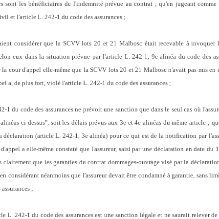
s sont les bénéficiaires de l'indemnité prévue au contrat ; qu'en jugeant comme ell
vil et l'article L. 242-1 du code des assurances ;
ient considérer que la SCVV lots 20 et 21 Malbosc était recevable à invoquer l
selon eux dans la situation prévue par l'article L. 242-1, 9e alinéa du code des as
par la cour d'appel elle-même que la SCVV lots 20 et 21 Malbosc n'avait pas mis en 
el a, de plus fort, violé l'article L. 242-1 du code des assurances ;
. 242-1 du code des assurances ne prévoit une sanction que dans le seul cas où l'as
alinéas ci-dessus", soit les délais prévus aux 3e et 4e alinéas du même article ; que
 déclaration (article L. 242-1, 3e alinéa) pour ce qui est de la notification par l'as
ur d'appel a elle-même constaté que l'assureur, saisi par une déclaration en date du
rès clairement que les garanties du contrat dommages-ouvrage visé par la déclaratio
u'en considérant néanmoins que l'assureur devait être condamné à garantie, sans limi
s assurances ;
cle L. 242-1 du code des assurances est une sanction légale et ne saurait relever de 