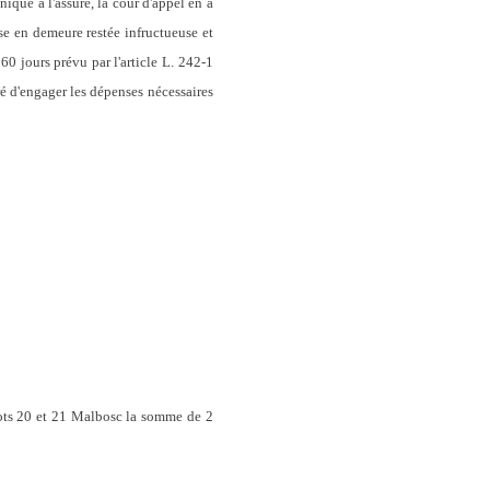
iqué à l'assuré, la cour d'appel en a
se en demeure restée infructueuse et
60 jours prévu par l'article L. 242-1
ré d'engager les dépenses nécessaires
lots 20 et 21 Malbosc la somme de 2