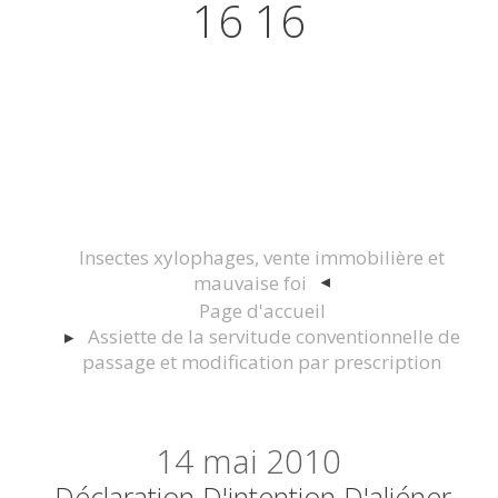
16 16
Actualités juridiques Droit
Immobilier Construction et
Urbanisme
Insectes xylophages, vente immobilière et
mauvaise foi
Page d'accueil
Assiette de la servitude conventionnelle de
passage et modification par prescription
14
mai 2010
Déclaration D'intention D'aliéner