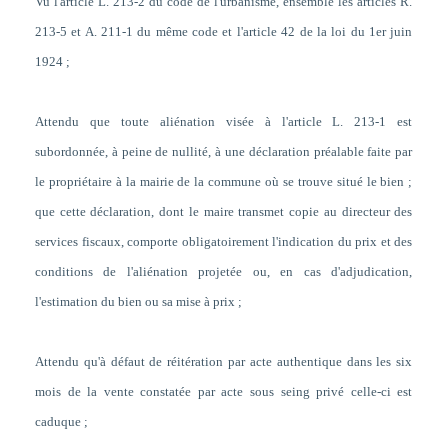
Vu l'article L. 213-2 du code de l'urbanisme, ensemble les articles R.
213-5 et A. 211-1 du même code et l'article 42 de la loi du 1er juin
1924 ;
Attendu que toute aliénation visée à l'article L. 213-1 est
subordonnée, à peine de nullité, à une déclaration préalable faite par
le propriétaire à la mairie de la commune où se trouve situé le bien ;
que cette déclaration, dont le maire transmet copie au directeur des
services fiscaux, comporte obligatoirement l'indication du prix et des
conditions de l'aliénation projetée ou, en cas d'adjudication,
l'estimation du bien ou sa mise à prix ;
Attendu qu'à défaut de réitération par acte authentique dans les six
mois de la vente constatée par acte sous seing privé celle-ci est
caduque ;