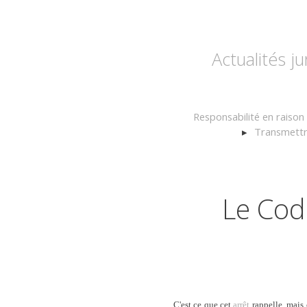
Actualités j
Responsabilité en raison 
Transmettre
Le Code
C'est ce que cet
arrêt
rappelle, mais 