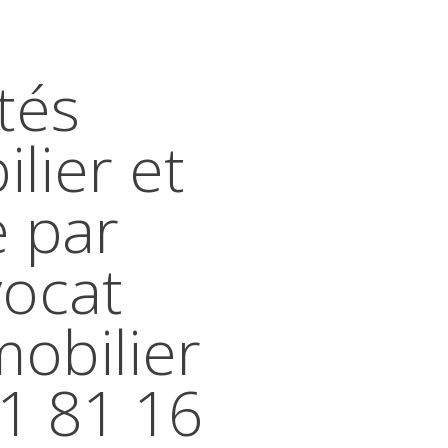
tés
lier et
e par
vocat
mobilier
41 81 16