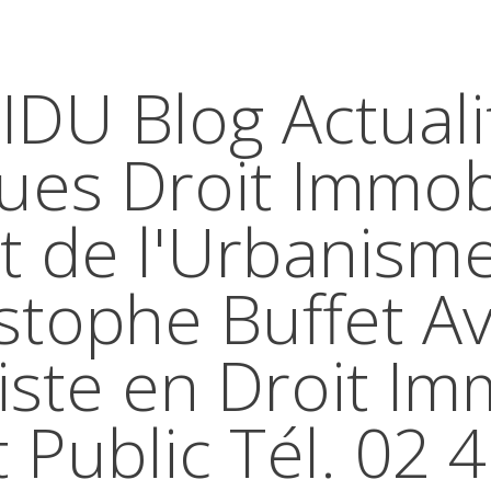
IDU Blog Actuali
ques Droit Immobi
t de l'Urbanism
stophe Buffet A
iste en Droit Im
t Public Tél. 02 