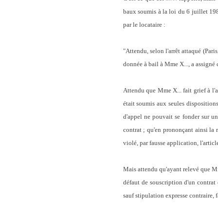
baux soumis à la loi du 6 juillet 198
par le locataire :
"Attendu, selon l'arrêt attaqué (Paris
donnée à bail à Mme X..., a assigné c
Attendu que Mme X... fait grief à l'
était soumis aux seules dispositions
d'appel ne pouvait se fonder sur un
contrat ; qu'en prononçant ainsi la 
violé, par fausse application, l'artic
Mais attendu qu'ayant relevé que Mme 
défaut de souscription d'un contrat 
sauf stipulation expresse contraire, 