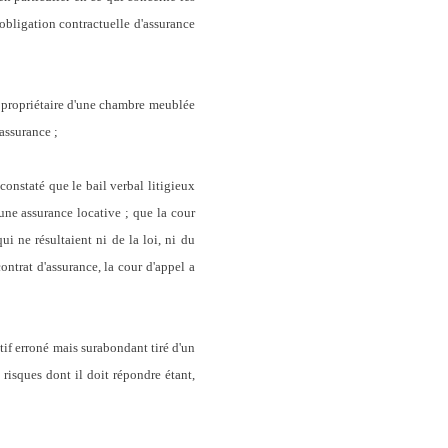
 obligation contractuelle d'assurance
, propriétaire d'une chambre meublée
'assurance
;
e constaté que
le bail verbal litigieux
 une assurance locative
; que la cour
i ne résultaient ni de la loi, ni du
ontrat d'assurance, la cour d'appel a
if erroné mais surabondant tiré d'un
 risques dont il doit répondre étant,