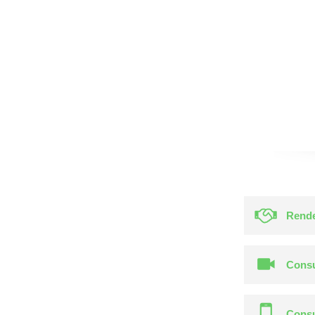
Rende
Consu
Consu