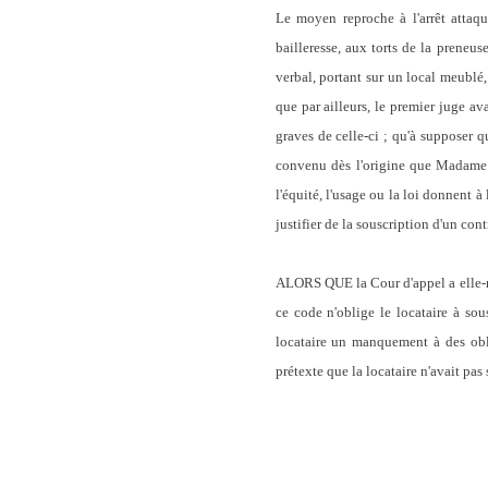
Le moyen reproche à l'arrêt attaq
bailleresse, aux torts de la prene
verbal, portant sur un local meublé,
que par ailleurs, le premier juge av
graves de celle-ci ; qu'à supposer qu
convenu dès l'origine que Madame X.
l'équité, l'usage ou la loi donnent 
justifier de la souscription d'un con
ALORS QUE la Cour d'appel a elle-mê
ce code n'oblige le locataire à so
locataire un manquement à des obli
prétexte que la locataire n'avait pas 