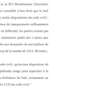
 et la SCI Bourdonnais Université,
t considéré à bon droit que le bail
x seules dispositions du code civil ;
à raison de manquements suffisamment
en difficulté, les parties n'aient pas
it néanmoins partie des « suites que
ndre aux demandes de son bailleur de
auteur de la somme de 1211, 90 euros ;
ode civil ; qu'aucune disposition de
 prétendu usage pour reprocher à la
a résiliation du bail, notamment au
icle 1135 du code civil."