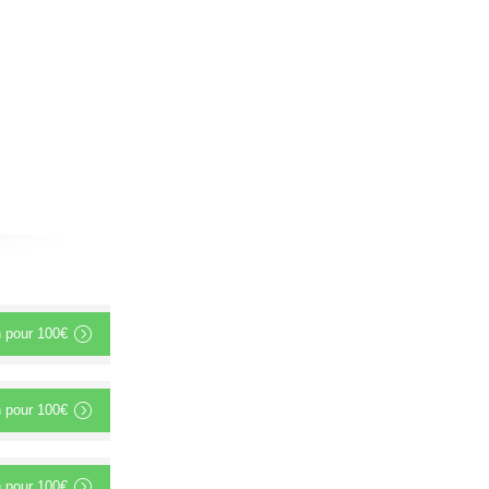
n
pour
100€
n
pour
100€
n
pour
100€