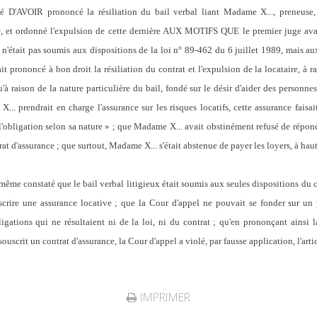
ué D'AVOIR prononcé la résiliation du bail verbal liant Madame X..., preneuse,
use, et ordonné l'expulsion de cette dernière AUX MOTIFS QUE le premier juge avai
 n'était pas soumis aux dispositions de la loi n° 89-462 du 6 juillet 1989, mais au
ait prononcé à bon droit la résiliation du contrat et l'expulsion de la locataire, 
'à raison de la nature particulière du bail, fondé sur le désir d'aider des personnes 
.. prendrait en charge l'assurance sur les risques locatifs, cette assurance faisa
à l'obligation selon sa nature » ; que Madame X... avait obstinément refusé de répo
trat d'assurance ; que surtout, Madame X... s'était abstenue de payer les loyers, à h
me constaté que le bail verbal litigieux était soumis aux seules dispositions du c
uscrire une assurance locative ; que la Cour d'appel ne pouvait se fonder sur un
gations qui ne résultaient ni de la loi, ni du contrat ; qu'en prononçant ainsi l
souscrit un contrat d'assurance, la Cour d'appel a violé, par fausse application, l'art
IMPRIMER