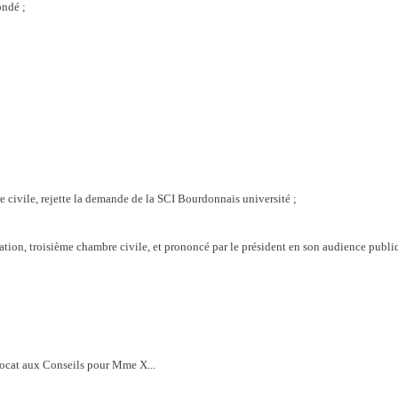
ondé ;
e civile, rejette la demande de la SCI Bourdonnais université ;
ssation, troisième chambre civile, et prononcé par le président en son audience publi
ocat aux Conseils pour Mme X...