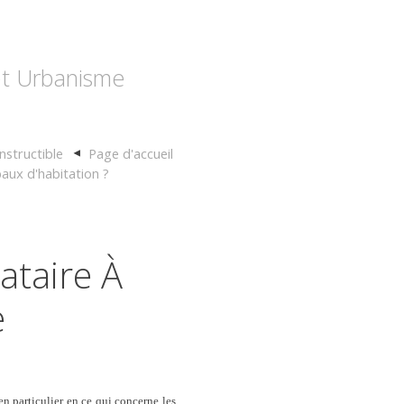
 et Urbanisme
nstructible
Page d'accueil
baux d'habitation ?
ataire À
e
en particulier en ce qui concerne les