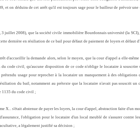
9, et on déduira de cet arrêt qu'il est toujours sage pour le bailleur de prévoir une
, 3 juillet 2008), que
la société civile immobilière Bourdonnais université (la SCI)
ette dernière en résiliation de ce bail pour défaut de paiement de loyers et défaut d
arrêt d'accueillir la demande alors, selon le moyen, que la cour d'appel a elle-mêm
 du code civil; qu'aucune disposition de ce code n'oblige le locataire à souscrire
 prétendu usage pour reprocher à la locataire un manquement à des obligations qu
résiliation du bail, notamment au prétexte que la locataire n'avait pas souscrit un c
le 1135 du code civil ;
X... s'était abstenue de payer les loyers, la cour d'appel, abstraction faite d'un
mot
d'assurance, l'obligation pour le locataire d'un local meublé de s'assurer contre les
facultative, a légalement justifié sa décision
;