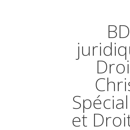
BD
juridi
Droi
Chri
Spécial
et Droi