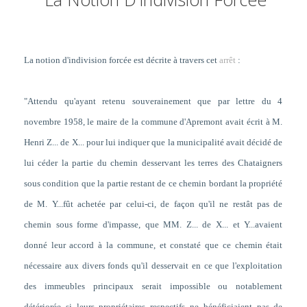
La notion d'indivision forcée est décrite à travers cet
arrêt
:
"
Attendu qu'ayant retenu souverainement que par lettre du 4
novembre 1958, le maire de la commune d'Apremont avait écrit à M.
Henri Z... de X... pour lui indiquer que la municipalité avait décidé de
lui céder la partie du chemin desservant les terres des Chataigners
sous condition que la partie restant de ce chemin bordant la propriété
de M. Y...fût achetée par celui-ci, de façon qu'il ne restât pas de
chemin sous forme d'impasse, que MM. Z... de X... et Y...avaient
donné leur accord à la commune, et constaté que ce chemin était
nécessaire aux divers fonds qu'il desservait en ce que l'exploitation
des immeubles principaux serait impossible ou notablement
détériorée si leurs propriétaires respectifs ne bénéficiaient pas de