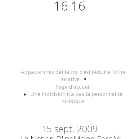
16 16
Actualités juridiques Droit
Immobilier Construction et
Urbanisme
Appauvrir les bailleurs, c'est réduire l'offre
locative
Page d'accueil
Une indivision n'a pas la personnalité
juridique
15
sept. 2009
La Notion D'indivision Forcée