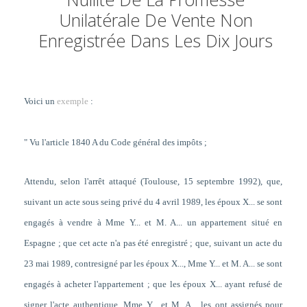
Unilatérale De Vente Non
Enregistrée Dans Les Dix Jours
Voici un
exemple
:
" Vu l'article 1840 A du Code général des impôts ;
Attendu, selon l'arrêt attaqué (Toulouse, 15 septembre 1992), que,
suivant un acte sous seing privé du 4 avril 1989, les époux X... se sont
engagés à vendre à Mme Y... et M. A... un appartement situé en
Espagne ; que cet acte n'a pas été enregistré ; que, suivant un acte du
23 mai 1989, contresigné par les époux X..., Mme Y... et M. A... se sont
engagés à acheter l'appartement ; que les époux X... ayant refusé de
signer l'acte authentique, Mme Y... et M. A... les ont assignés pour