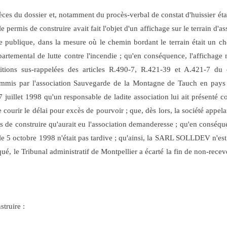
ièces du dossier et, notamment du procès-verbal de constat d'huissier ét
rmis de construire avait fait l'objet d'un affichage sur le terrain d'assi
oie publique, dans la mesure où le chemin bordant le terrain était un c
épartemental de lutte contre l'incendie ; qu'en conséquence, l'affichag
sitions sus-rappelées des articles R.490-7, R.421-39 et A.421-7 du
ommis par l'association Sauvegarde de la Montagne de Tauch en pays
 7 juillet 1998 qu'un responsable de ladite association lui ait présenté 
e courir le délai pour excès de pourvoir ; que, dès lors, la société appela
 de construire qu'aurait eu l'association demanderesse ; qu'en conséq
e le 5 octobre 1998 n'était pas tardive ; qu'ainsi, la SARL SOLLDEV n'est
qué, le Tribunal administratif de Montpellier a écarté la fin de non-recev
struire :