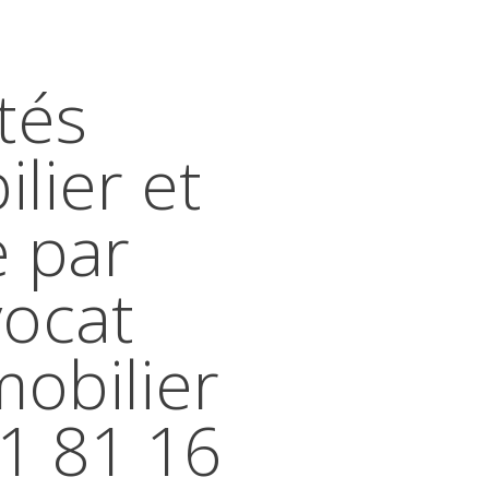
tés
lier et
e par
vocat
mobilier
41 81 16