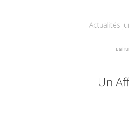
Actualités j
Bail ru
Un Af