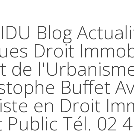
IDU Blog Actuali
ques Droit Immobi
t de l'Urbanism
stophe Buffet A
iste en Droit Im
t Public Tél. 02 