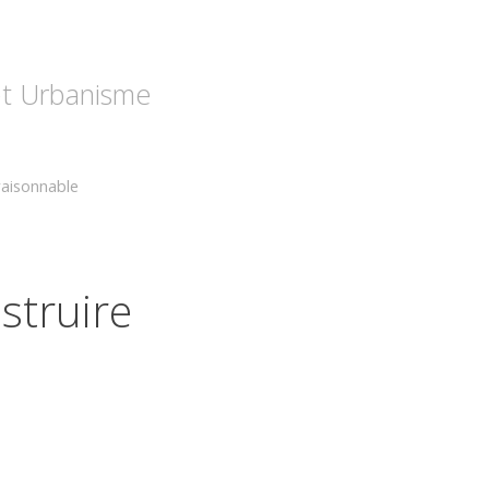
 et Urbanisme
raisonnable
struire