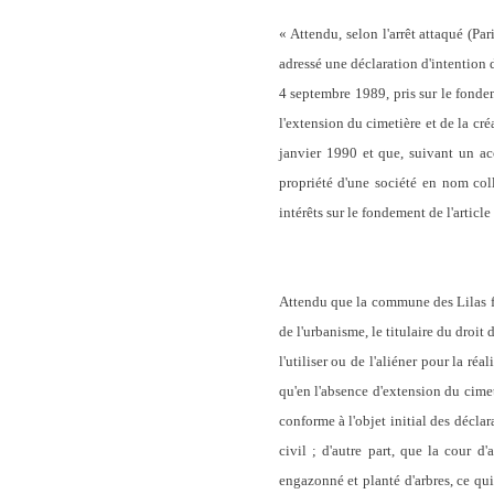
« Attendu, selon l'arrêt attaqué (Pa
adressé une déclaration d'intention 
4 septembre 1989, pris sur le fonde
l'extension du cimetière et de la cré
janvier 1990 et que, suivant un ac
propriété d'une société en nom col
intérêts sur le fondement de l'article
Attendu que la commune des Lilas fai
de l'urbanisme, le titulaire du droit
l'utiliser ou de l'aliéner pour la ré
qu'en l'absence d'extension du cimeti
conforme à l'objet initial des décla
civil ; d'autre part, que la cour 
engazonné et planté d'arbres, ce qui