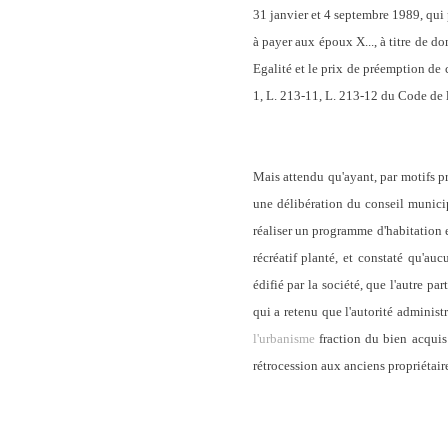
31 janvier et 4 septembre 1989, qui
à payer aux époux X..., à titre de do
Egalité et le prix de préemption de c
1, L. 213-11, L. 213-12 du Code de 
Mais attendu qu'ayant, par motifs pr
une délibération du conseil municip
réaliser un programme d'habitation et
récréatif planté, et constaté qu'au
édifié par la société, que l'autre pa
qui a retenu que l'autorité administr
l'urbanisme
fraction du bien acquis e
rétrocession aux anciens propriétair