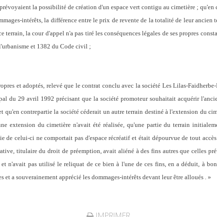
 prévoyaient la possibilité de création d'un espace vert contigu au cimetière ; q
mmages-intérêts, la différence entre le prix de revente de la totalité de leur ancien
e terrain, la cour d'appel n'a pas tiré les conséquences légales de ses propres constat
l'urbanisme et 1382 du Code civil ;
opres et adoptés, relevé que le contrat conclu avec la société Les Lilas-Faidherbe-
al du 29 avril 1992 précisant que la société promoteur souhaitait acquérir l'ancie
 qu'en contrepartie la société céderait un autre terrain destiné à l'extension du cim
cune extension du cimetière n'avait été réalisée, qu'une partie du terrain initial
rtie de celui-ci ne comportait pas d'espace récréatif et était dépourvue de tout accè
ative, titulaire du droit de préemption, avait aliéné à des fins autres que celles pré
t n'avait pas utilisé le reliquat de ce bien à l'une de ces fins
, en a déduit, à bon
es et a souverainement apprécié les dommages-intérêts devant leur être alloués . »
IMPRIMER