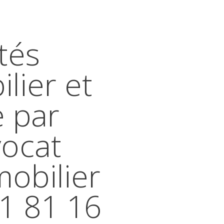
tés
lier et
e par
vocat
mobilier
41 81 16