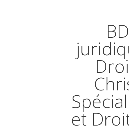
BD
juridi
Droi
Chri
Spécial
et Droi