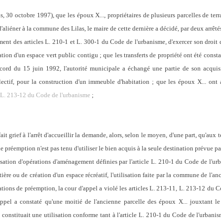
ris, 30 octobre 1997), que
les époux X..., propriétaires de plusieurs parcelles de ter
d'aliéner à la commune des Lilas, le maire de cette dernière a décidé, par deux arrê
ment des articles L. 210-1 et L. 300-1 du Code de l'urbanisme, d'exercer son droit 
ation d'un espace vert public contigu ; que les transferts de propriété ont été const
cord du 15 juin 1992, l'autorité municipale a échangé une partie de son acquisit
lectif, pour la construction d'un immeuble d'habitation ; que les époux X... o
L. 213-12 du Code de l'urbanisme
;
t grief à l'arrêt d'accueillir la demande, alors, selon le moyen, d'une part, qu'aux 
 de préemption n'est pas tenu d'utiliser le bien acquis à la seule destination prévue 
alisation d'opérations d'aménagement définies par l'article L. 210-1 du Code de l'urb
ère ou de création d'un espace récréatif, l'utilisation faite par la commune de l'anc
rations de préemption, la cour d'appel a violé les articles L. 213-11, L. 213-12 du
d'appel a constaté qu'une moitié de l'ancienne parcelle des époux X... jouxtant l
 constituait une utilisation conforme tant à l'article L. 210-1 du Code de l'urbani