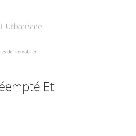
 et Urbanisme
es de l’immobilier
réempté Et