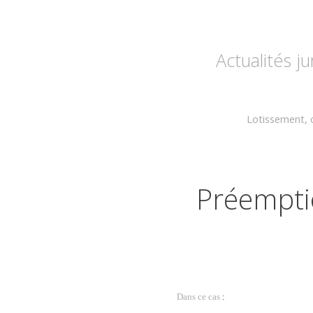
Actualités j
Lotissement, ch
Préemptio
Dans ce cas
: