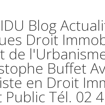
IDU Blog Actuali
ques Droit Immobi
t de l'Urbanism
stophe Buffet A
iste en Droit Im
t Public Tél. 02 