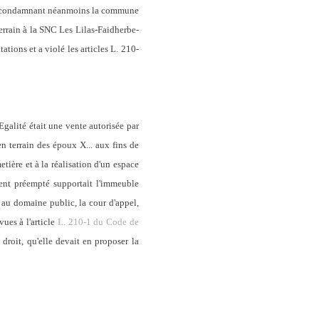
u'en condamnant néanmoins la commune
 terrain à la SNC Les Lilas-Faidherbe-
ations et a violé les articles L. 210-
Egalité était une vente autorisée par
n terrain des époux X... aux fins de
etière et à la réalisation d'un espace
ement préempté supportait l'immeuble
s au domaine public, la cour d'appel,
vues à l'article
L. 210-1 du Code de
 droit, qu'elle devait en proposer la