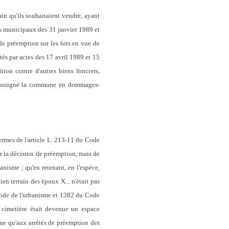
rain qu'ils souhaitaient vendre, ayant
tés municipaux des 31 janvier 1989 et
de préemption sur les lots en vue de
atés par actes des 17 avril 1989 et 15
ion contre d'autres biens fonciers,
nt assigné la commune en dommages-
termes de l'article L. 213-11 du Code
par la décision de préemption, mais de
anisme ; qu'en retenant, en l'espèce,
ien terrain des époux X... n'était pas
 Code de l'urbanisme et 1382 du Code
e cimetière était devenue un espace
sme qu'aux arrêtés de préemption des