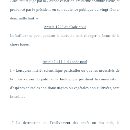
Ainsi fait et jugé par la Cour de cassation, troisième chambre civile, et
prononcé par le président en son audience publique du vingt février
deux mille huit. »
Article 1723 du Code civil
Le bailleur ne peut, pendant la durée du bail, changer la forme de la
chose louée.
Article L411-1 du code rural
I. - Lorsqu'un intérêt scientifique particulier ou que les nécessités de
la préservation du patrimoine biologique justifient la conservation
d'espèces animales non domestiques ou végétales non cultivées, sont
interdits :
1° La destruction ou l'enlèvement des oeufs ou des nids, la