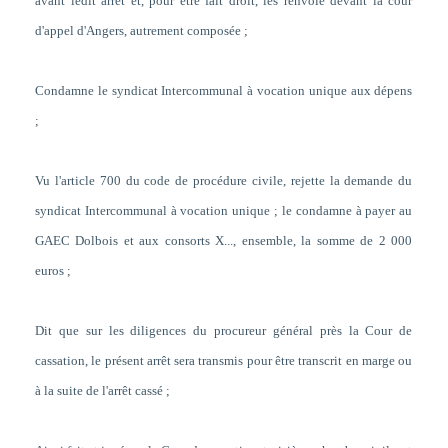
avant ledit arrêt et, pour être fait droit, les renvoie devant la cour
d'appel d'Angers, autrement composée ;
Condamne le syndicat Intercommunal à vocation unique aux dépens
;
Vu l'article 700 du code de procédure civile, rejette la demande du
syndicat Intercommunal à vocation unique ; le condamne à payer au
GAEC Dolbois et aux consorts X..., ensemble, la somme de 2 000
euros ;
Dit que sur les diligences du procureur général près la Cour de
cassation, le présent arrêt sera transmis pour être transcrit en marge ou
à la suite de l'arrêt cassé ;