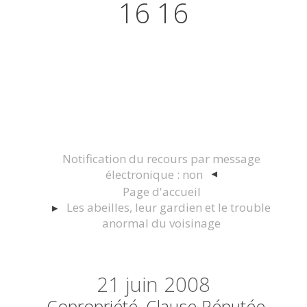
16 16
Actualités juridiques Droit
Immobilier Construction et
Urbanisme
Notification du recours par message
électronique : non
Page d'accueil
Les abeilles, leur gardien et le trouble
anormal du voisinage
21
juin 2008
Copropriété, Clause Réputée