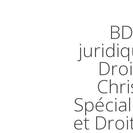
BD
juridi
Droi
Chri
Spécial
et Droi