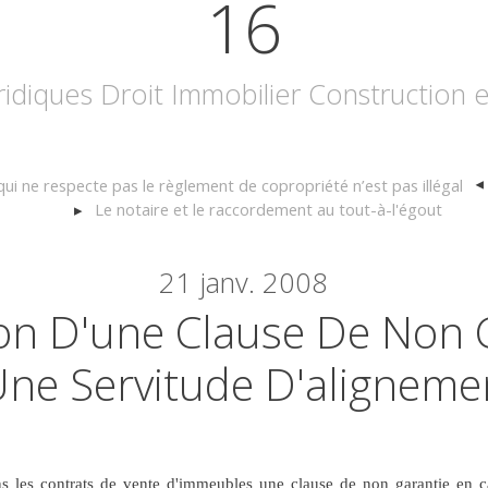
16
uridiques Droit Immobilier Construction
ui ne respecte pas le règlement de copropriété n’est pas illégal
Le notaire et le raccordement au tout-à-l'égout
21
janv. 2008
ion D'une Clause De Non 
ne Servitude D'aligneme
ns les contrats de vente d'immeubles une clause de non garantie en c