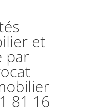
tés
lier et
e par
vocat
mobilier
41 81 16