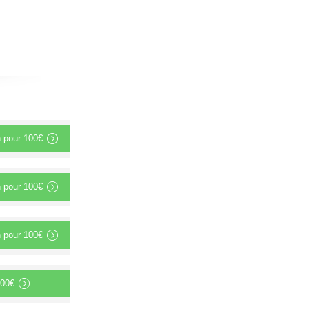
n
pour
100€
n
pour
100€
n
pour
100€
00€