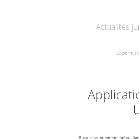
Actualités j
Le permis q
Applicat
U
Il est classiquement prévu da