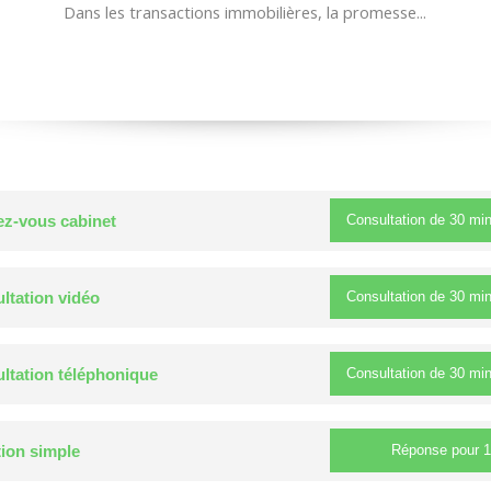
Dans les transactions immobilières, la promesse...
Consultation de
30 mi
z-vous cabinet
Consultation de
30 mi
ltation vidéo
Consultation de
30 mi
ltation téléphonique
Réponse pour
1
ion simple