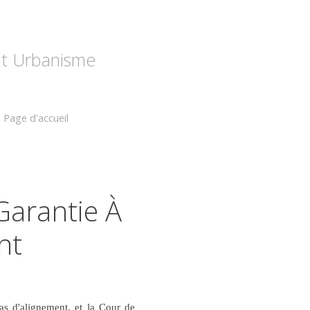
 et Urbanisme
Page d'accueil
Garantie À
nt
as d'alignement, et la Cour de