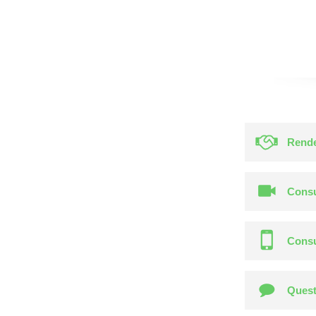
Rende
Consu
Consu
Quest