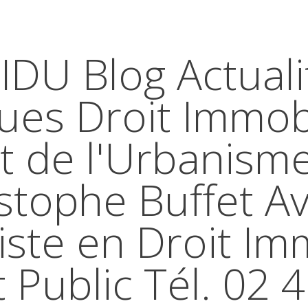
IDU Blog Actuali
ques Droit Immobi
t de l'Urbanism
stophe Buffet A
iste en Droit Im
t Public Tél. 02 