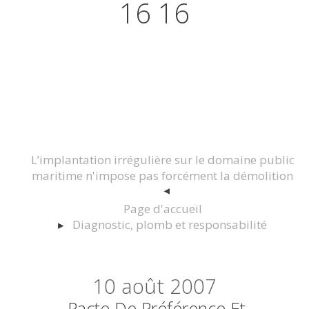
16 16
Actualités juridiques Droit
Immobilier Construction et
Urbanisme
L’implantation irrégulière sur le domaine public
maritime n'impose pas forcément la démolition
Page d'accueil
Diagnostic, plomb et responsabilité
10
août 2007
Pacte De Préférence Et