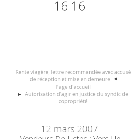
16 16
Actualités juridiques Droit
Immobilier Construction et
Urbanisme
Rente viagère, lettre recommandée avec accusé
de réception et mise en demeure
Page d'accueil
Autorisation d’agir en justice du syndic de
copropriété
12
mars 2007
Vendeurs De Listes : Vers Un