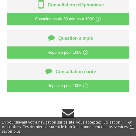
Consultation téléphonique
Consultation de
30 min
pour
100€
Question simple
Réponse pour
100€
Consultation écrite
Réponse pour
100€
En poursuivant votre navigation sur ce site, vous acceptez l'utilisation
de cookies. Ces derniers assurent le bon fonctionnement de nos services.
En
savoir plus
.