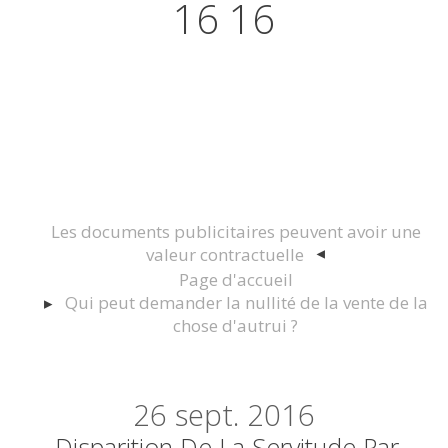
16 16
Actualités juridiques Droit
Immobilier Construction et
Urbanisme
Les documents publicitaires peuvent avoir une
valeur contractuelle
Page d'accueil
Qui peut demander la nullité de la vente de la
chose d'autrui ?
26
sept. 2016
Disparition De La Servitude Par