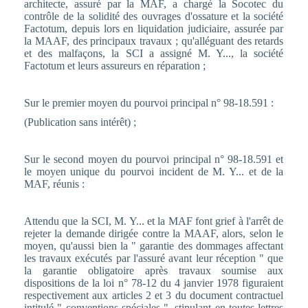
architecte, assuré par la MAF, a chargé la Socotec du
contrôle de la solidité des ouvrages d'ossature et la société
Factotum, depuis lors en liquidation judiciaire, assurée par
la MAAF, des principaux travaux ; qu'alléguant des retards
et des malfaçons, la SCI a assigné M. Y..., la société
Factotum et leurs assureurs en réparation ;
Sur le premier moyen du pourvoi principal n° 98-18.591 :
(Publication sans intérêt) ;
Sur le second moyen du pourvoi principal n° 98-18.591 et
le moyen unique du pourvoi incident de M. Y... et de la
MAF, réunis :
Attendu que la SCI, M. Y... et la MAF font grief à l'arrêt de
rejeter la demande dirigée contre la MAAF, alors, selon le
moyen, qu'aussi bien la " garantie des dommages affectant
les travaux exécutés par l'assuré avant leur réception " que
la garantie obligatoire après travaux soumise aux
dispositions de la loi n° 78-12 du 4 janvier 1978 figuraient
respectivement aux articles 2 et 3 du document contractuel
intitulé " conventions spéciales ", stipulant en toutes lettres