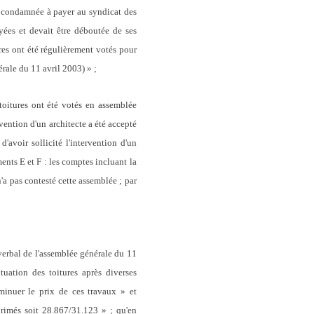
re condamnée à payer au syndicat des
es et devait être déboutée de ses
res ont été régulièrement votés pour
rale du 11 avril 2003) » ;
oitures ont été votés en assemblée
ervention d'un architecte a été accepté
'avoir sollicité l'intervention d'un
ments E et F : les comptes incluant la
'a pas contesté cette assemblée ; par
verbal de l'assemblée générale du 11
tuation des toitures après diverses
diminuer le prix de ces travaux » et
primés soit 28.867/31.123 » ; qu'en