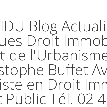
IDU Blog Actuali
ques Droit Immobi
t de l'Urbanism
stophe Buffet A
iste en Droit Im
t Public Tél. 02 