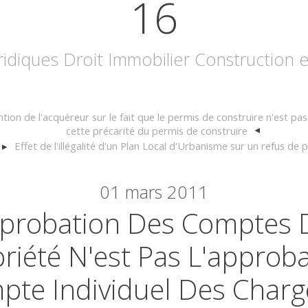
16
uridiques Droit Immobilier Construction
ention de l'acquéreur sur le fait que le permis de construire n'est pa
cette précarité du permis de construire
Effet de l'illégalité d'un Plan Local d'Urbanisme sur un refus de
01
mars 2011
pprobation Des Comptes 
riété N'est Pas L'approb
te Individuel Des Charg