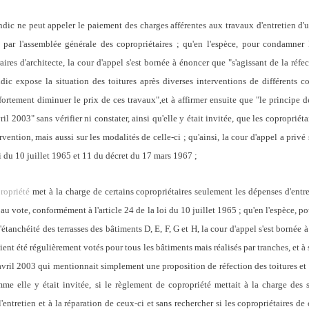
yndic ne peut appeler le paiement des charges afférentes aux travaux d'entretien d'
le par l'assemblée générale des copropriétaires ; qu'en l'espèce, pour condamn
aires d'architecte, la cour d'appel s'est bornée à énoncer que "s'agissant de la réfec
dic expose la situation des toitures après diverses interventions de différents cop
 fortement diminuer le prix de ces travaux",et à affirmer ensuite que "le principe de
il 2003" sans vérifier ni constater, ainsi qu'elle y était invitée, que les coproprié
vention, mais aussi sur les modalités de celle-ci ; qu'ainsi, la cour d'appel a privé
loi du 10 juillet 1965 et 11 du décret du 17 mars 1967 ;
ropriété
met à la charge de certains copropriétaires seulement les dépenses d'entre
 au vote, conformément à l'article 24 de la loi du 10 juillet 1965 ; qu'en l'espèce
étanchéité des terrasses des bâtiments D, E, F, G et H, la cour d'appel s'est bornée à
ient été régulièrement votés pour tous les bâtiments mais réalisés par tranches, et à s
avril 2003 qui mentionnait simplement une proposition de réfection des toitures et
mme elle y était invitée, si le règlement de copropriété mettait à la charge des
l'entretien et à la réparation de ceux-ci et sans rechercher si les copropriétaires d