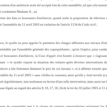
vention d'un architecte avait été accepté lors de cette assemblée, tel que cela ressort
our condamner Madame X... au
tre des frais et honoraires d'architecte, quand seule la proposition de réfection d
de l'assemblée du 11 avril 2003 en violation de l'article 1134 du Code civil ;
e, le syndic ne peut appeler le paiement des charges afférentes aux travaux d'en
te préalable par l'assemblée générale des copropriétaires ; qu'en l'espèce, pour c
 et honoraires d'architecte, la Cour d'appel s'est bornée à énoncer que « s'agissan
ait: « le syndic expose la situation des toitures après diverses interventions de d
hitecte a fait fortement diminuer le prix de ces travaux », et à affirmer ensuite que
semblée du 11 avril 2003 » sans vérifier ni constater, ainsi qu'elle y était invitée 
oté régulièrement, non seulement en faveur d'une telle intervention, mais aussi sur le
ase légale au regard des articles 9, 10, 17, 18, 24 de la loi du 10 juillet 1965 et 11
nt de copropriété met à la charge de certains copropriétaires seulement les dé