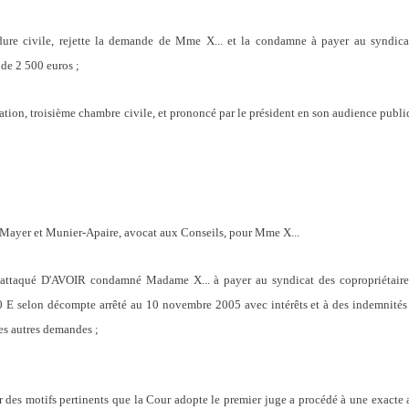
dure civile, rejette la demande de Mme X... et la condamne à payer au syndicat
de 2 500 euros ;
ssation, troisième chambre civile, et prononcé par le président en son audience pub
Mayer et Munier-Apaire, avocat aux Conseils, pour Mme X...
matif attaqué D'AVOIR condamné Madame X... à payer au syndicat des copropriétai
selon décompte arrêté au 10 novembre 2005 avec intérêts et à des indemnités au
es autres demandes ;
otifs pertinents que la Cour adopte le premier juge a procédé à une exacte ana