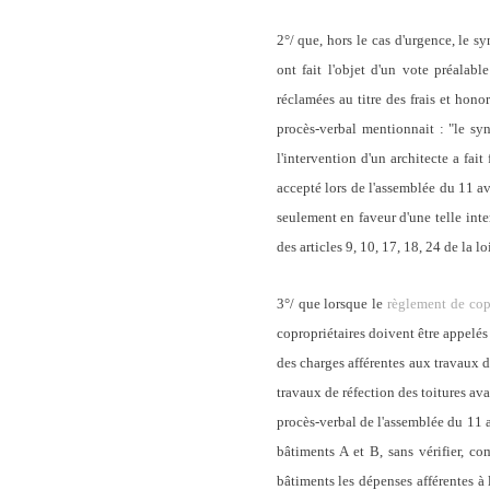
2°/ que, hors le cas d'urgence, le s
ont fait l'objet d'un vote préalab
réclamées au titre des frais et honor
procès-verbal mentionnait : "le syn
l'intervention d'un architecte a fait
accepté lors de l'assemblée du 11 avr
seulement en faveur d'une telle inter
des articles 9, 10, 17, 18, 24 de la 
3°/ que lorsque le
règlement de cop
copropriétaires doivent être appelés
des charges afférentes aux travaux d'
travaux de réfection des toitures ava
procès-verbal de l'assemblée du 11 
bâtiments A et B, sans vérifier, co
bâtiments les dépenses afférentes à 