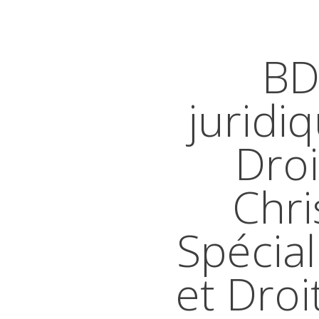
BD
juridi
Droi
Chri
Spécial
et Droi