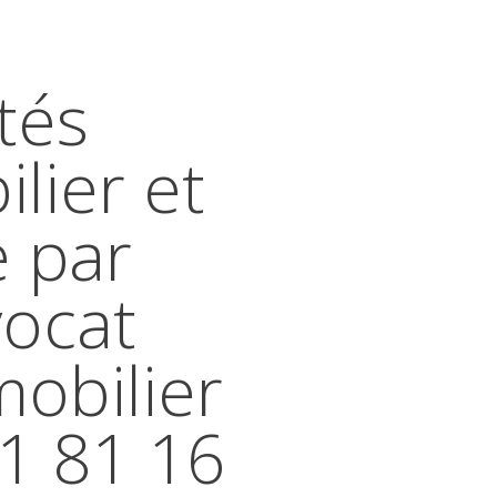
tés
lier et
e par
vocat
mobilier
41 81 16