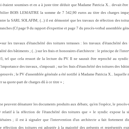
ui étaient soumises et en a à juste titre déduit que Madame Patricia X... devait êt
obilier BOIS LEMAITRE la somme de 7 542,90 euros au titre des charges impayé
tre la SARL SOLAFIM; (...) il est démontré que les travaux de réfection des toitu
 tranches (Cf page 9 du rapport d'expertise et page 7 du procès-verbal assemblée géné
s travaux d'étanchéité des toitures terrasses : les travaux d'étanchéité des t
lité des bâtiments ; (...) sur les frais et honoraires d'architecte : le principe de l'int
, tel que cela ressort de la lecture du PV. Il ne saurait être reproché au syndic d
'importance des travaux, s'imposait ; sur les frais d'étanchéité des toitures des bâti
pprouvés ; le PV d'assemblée générale a été notifié à Madame Patricia X... laquelle n
er sa quote-part de charges dû à ce titre » ;
 peuvent dénaturer les documents produits aux débats; qu'en l'espèce, le procès-
relatif à la réfection de l'étanchéité des toitures que « le syndic expose la si
iétaires ; il est à signaler que l'intervention d'un architecte a fait fortement 
 réfection des toitures est adoptée à la majorité des présents et représentés ex