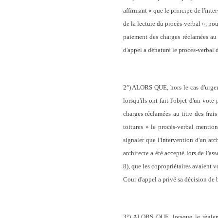
affirmant « que le principe de l'inter
de la lecture du procès-verbal », p
paiement des charges réclamées au ti
d'appel a dénaturé le procès-verbal 
2°) ALORS QUE, hors le cas d'urgenc
lorsqu'ils ont fait l'objet d'un vo
charges réclamées au titre des frais
toitures » le procès-verbal mentionn
signaler que l'intervention d'un arc
architecte a été accepté lors de l'as
8), que les copropriétaires avaient v
Cour d'appel a privé sa décision de b
3°) ALORS QUE, lorsque le règleme