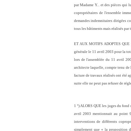
par Madame Y... et des pièces qui l
copropriétaires de l'ensemble imm
demandes indemnitaires dirigées con
tous les bâtiments mais réalisés par
ET AUX MOTIFS ADOPTES QUE «sur le
générale le 11 avril 2003 pour la tota
lors de l'assemblée du 11 avril 2003
architecte laquelle, compte tenu de l
facture de travaux réalisés ont été a
suite elle ne peut pas refuser de régl
1 °) ALORS QUE les juges du fond ne
avril 2003 mentionnait au point 9 
interventions de différents copropr
simplement que « la proposition de