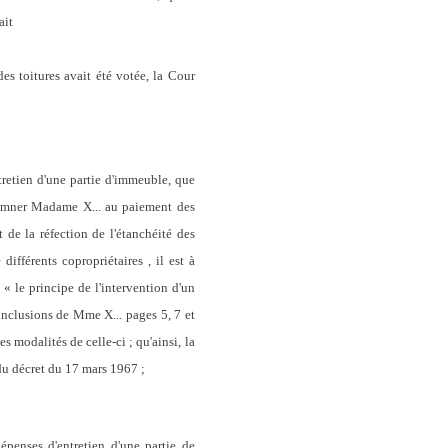
ait
es toitures avait été votée, la Cour
tretien d'une partie d'immeuble, que
ondamner Madame X... au paiement des
t de la réfection de l'étanchéité des
ifférents copropriétaires , il est à
 « le principe de l'intervention d'un
(conclusions de Mme X... pages 5, 7 et
s modalités de celle-ci ; qu'ainsi, la
 du décret du 17 mars 1967 ;
penses d'entretien d'une partie de