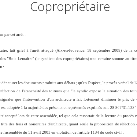
Copropriétaire
n par cet arrêt :
aire, fait grief à l'arrêt attaqué (Aix-en-Provence, 18 septembre 2009) de l
s "Bois Lemaître" (le syndicat des copropriétaires) une certaine somme au titre 
n :
 dénaturer les documents produits aux débats ; qu'en l'espèce, le procès-verbal de 
 réfection de l'étanchéité des toitures que "le syndic expose la situation des toit
 à signaler que l'intervention d'un architecte a fait fortement diminuer le prix d
s est adoptée à la majorité des présents et représentés exprimés soit 28 867/31.123" 
 été accepté lors de cette assemblée, tel que cela ressortait de la lecture du proc
tre des frais et honoraires d'architecte, quant seule la proposition de réfection d
e l'assemblée du 11 avril 2003 en violation de l'article 1134 du code civil ;