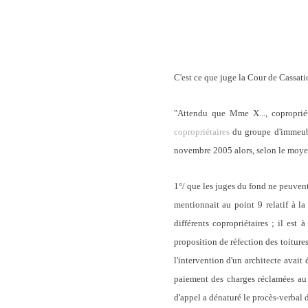
C'est ce que juge la Cour de Cassatio
"Attendu que Mme X..., copropriét
copropriétaires
du groupe d'immeuble
novembre 2005 alors, selon le moye
1°/ que les juges du fond ne peuvent
mentionnait au point 9 relatif à la
différents copropriétaires ; il est
proposition de réfection des toiture
l'intervention d'un architecte avait
paiement des charges réclamées au ti
d'appel a dénaturé le procès-verbal d