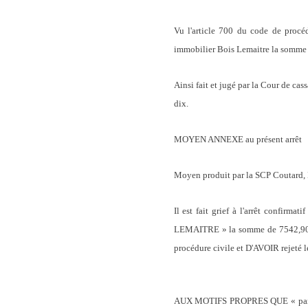
Vu l'article 700 du code de procé
immobilier Bois Lemaitre la somme 
Ainsi fait et jugé par la Cour de ca
dix.
MOYEN ANNEXE au présent arrêt
Moyen produit par la SCP Coutard, 
Il est fait grief à l'arrêt confir
LEMAITRE » la somme de 7542,90 E 
procédure civile et D'AVOIR rejeté l
AUX MOTIFS PROPRES QUE « par des m