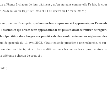
x afférents à chacun de leur bâtiment ; qu'en statuant comme elle l'a fait, la cour
17, 24 de la loi du 10 juillet 1965 et 11 du décret du 17 mars 1967" ;
tenu, par motifs adoptés, que
lorsque les comptes ont été approuvés par l'assembl
 l'assemblée qui a voté cette approbation n'est plus en droit de refuser de régler
e la répartition des charges n'a pas été calculée conformément au règlement de
mblée générale du 11 avril 2003, n'était tenue de procéder à une recherche, ni sur l
ntion d'un architecte, ni sur les conditions dans lesquelles les copropriétaires 
x afférents à chacun de ceux-ci ;
ondé ;