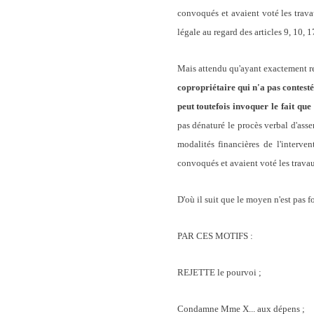
convoqués et avaient voté les travau
légale au regard des articles 9, 10, 
Mais attendu qu'ayant exactement re
copropriétaire qui n'a pas contesté
peut toutefois invoquer le fait qu
pas dénaturé le procès verbal d'asse
modalités financières de l'interve
convoqués et avaient voté les travau
D'où il suit que le moyen n'est pas f
PAR CES MOTIFS :
REJETTE le pourvoi ;
Condamne Mme X... aux dépens ;