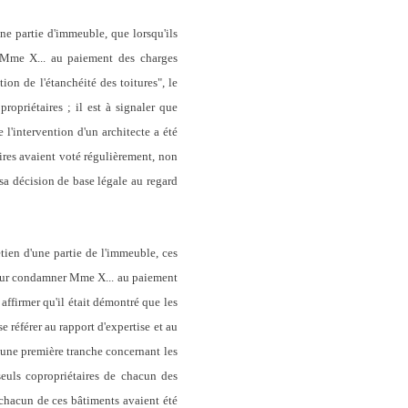
une partie d'immeuble, que lorsqu'ils
er Mme X... au paiement des charges
tion de l'étanchéité des toitures", le
ropriétaires ; il est à signaler que
 l'intervention d'un architecte a été
taires avaient voté régulièrement, non
 sa décision de base légale au regard
tien d'une partie de l'immeuble, ces
, pour condamner Mme X... au paiement
 affirmer qu'il était démontré que les
e référer au rapport d'expertise et au
 une première tranche concernant les
 seuls copropriétaires de chacun des
e chacun de ces bâtiments avaient été