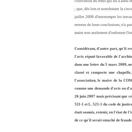
l'exécution du refus qui lui a ainsi 
; que, dès lors et nonobstant la c
juillet 2009 d'interrompre les travau
retenue de leurs conclusions, n'a pa
maire non seulement d'ordonner l'inte
Considérant, d'autre part, qu'il re
l'avis réputé favorable de l'archit
dans une lettre du 5 mars 2009, ne
classé et comporte une chapelle
l'association, le maire de la C
comme une demande d'avis ou d'acc
26 juin 2007 mais précisant que cet
511-1 et L. 521-1 du code de justic
était soumis, retenir, en l'état de 
de ce qu'il serait entaché de fraude