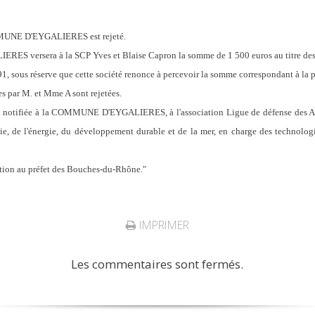
OMMUNE D'EYGALIERES est rejeté.
S versera à la SCP Yves et Blaise Capron la somme de 1 500 euros au titre des 
1991, sous réserve que cette société renonce à percevoir la somme correspondant à la pa
es par M. et Mme A sont rejetées.
era notifiée à la COMMUNE D'EYGALIERES, à l'association Ligue de défense des A
ogie, de l'énergie, du développement durable et de la mer, en charge des technologi
ation au préfet des Bouches-du-Rhône."
IMPRIMER
Les commentaires sont fermés.