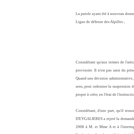
La parole ayant été à nouveau donn
Ligue de défense des Alpilles ;
Considérant qu'aux termes de l'arti
provisoire. Il n'est pas saisi du pr
Quand une décision administrative, m
sens, peut ordonner la suspension de 
propre à créer, en l'état de l'instruct
Considérant, d'une part, qu'il res
D'EYGALIERES a rejeté la demande de
2008 à M. et Mme A et à l'interrup