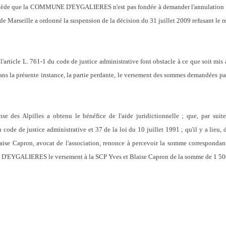
récède que la COMMUNE D'EYGALIERES n'est pas fondée à demander l'annulation de
 de Marseille a ordonné la suspension de la décision du 31 juillet 2009 refusant le r
l'article L. 761-1 du code de justice administrative font obstacle à ce que soit mis 
s, dans la présente instance, la partie perdante, le versement des sommes deman
e des Alpilles a obtenu le bénéfice de l'aide juridictionnelle ; que, par suit
 code de justice administrative et 37 de la loi du 10 juillet 1991 ; qu'il y a lieu, 
ise Capron, avocat de l'association, renonce à percevoir la somme correspondant 
'EYGALIERES le versement à la SCP Yves et Blaise Capron de la somme de 1 500 eu