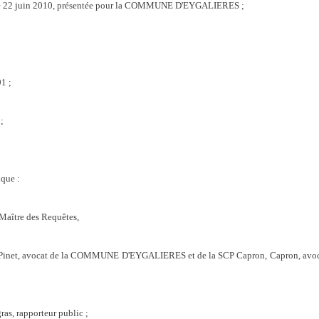
ée le 22 juin 2010, présentée pour la COMMUNE D'EYGALIERES ;
1 ;
;
que :
 Maître des Requêtes,
r, Pinet, avocat de la COMMUNE D'EYGALIERES et de la SCP Capron, Capron, avoca
as, rapporteur public ;