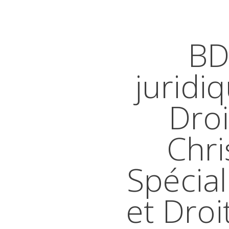
BD
juridi
Droi
Chri
Spécial
et Droi