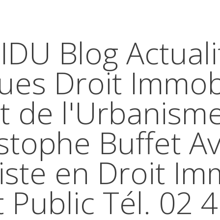
IDU Blog Actuali
ques Droit Immobi
t de l'Urbanism
stophe Buffet A
iste en Droit Im
t Public Tél. 02 