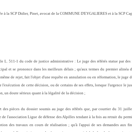
ée à la SCP Didier, Pinet, avocat de la COMMUNE D'EYGALIERES et à la SCP Capro
cle L. 511-1 du code de justice administrative : Le juge des référés statue par des
incipal et se prononce dans les meilleurs délais ; qu'aux termes du premier alinéa 
ême de rejet, fait l'objet d'une requête en annulation ou en réformation, le juge d
l'exécution de cette décision, ou de certains de ses effets, lorsque l'urgence le just
ion, un doute sérieux quant à la légalité de la décision ;
sort des pièces du dossier soumis au juge des référés que, par courrier du 31 j
 l'association Ligue de défense des Alpilles tendant à la fois au retrait du permis
tion des travaux en cours de réalisation ; qu'à l'appui de ses demandes aux fi