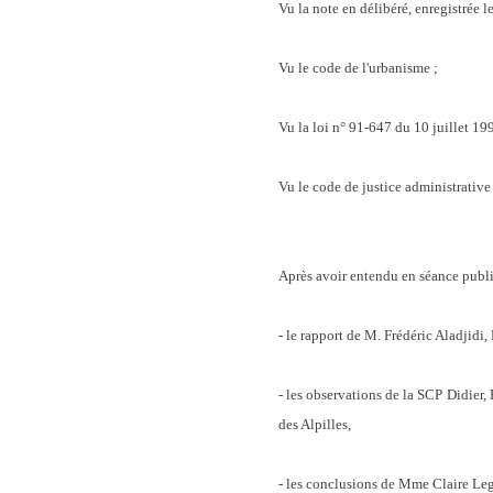
Vu la note en délibéré, enregistr
Vu le code de l'urbanisme ;
Vu la loi n° 91-647 du 10 juillet 199
Vu le code de justice administrative 
Après avoir entendu en séance publi
- le rapport de M. Frédéric Aladjidi,
- les observations de la SCP Didie
des Alpilles,
- les conclusions de Mme Claire Legr