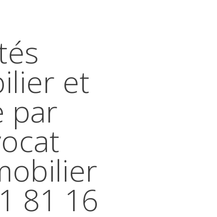
tés
lier et
e par
vocat
mobilier
41 81 16