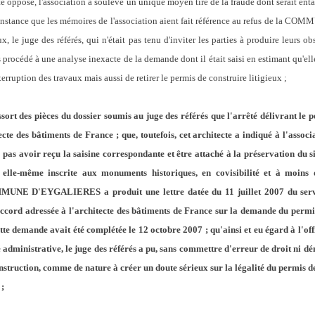
été opposé, l'association a soulevé un unique moyen tiré de la fraude dont serait ent
irconstance que les mémoires de l'association aient fait référence au refus de la
x, le juge des référés, qui n'était pas tenu d'inviter les parties à produire leurs obs
s procédé à une analyse inexacte de la demande dont il était saisi en estimant qu'ell
rruption des travaux mais aussi de retirer le permis de construire litigieux ;
ssort des pièces du dossier soumis au juge des référés que l'arrêté délivrant le p
ecte des bâtiments de France ; que, toutefois, cet architecte a indiqué à l'associ
 pas avoir reçu la saisine correspondante et être attaché à la préservation du si
, elle-même inscrite aux monuments historiques, en covisibilité et à moins
OMMUNE D'EYGALIERES a produit une lettre datée du 11 juillet 2007 du servi
ord adressée à l'architecte des bâtiments de France sur la demande du permis 
te demande avait été complétée le 12 octobre 2007 ; qu'ainsi et eu égard à l'offic
e administrative, le juge des référés a pu, sans commettre d'erreur de droit ni dén
l'instruction, comme de nature à créer un doute sérieux sur la légalité du permis d
 ;