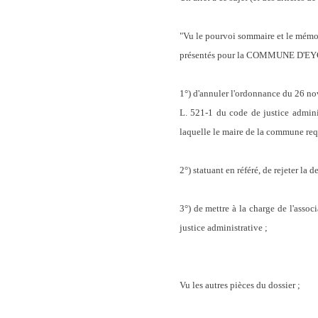
"Vu le pourvoi sommaire et le mémoi
présentés pour la COMMUNE D'EYG
1°) d'annuler l'ordonnance du 26 nov
L. 521-1 du code de justice admini
laquelle le maire de la commune requ
2°) statuant en référé, de rejeter la
3°) de mettre à la charge de l'asso
justice administrative ;
Vu les autres pièces du dossier ;