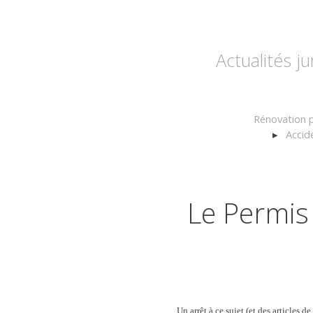
Actualités j
Rénovation p
Accid
Le Permis
Un arrêt à ce sujet (et des articles d