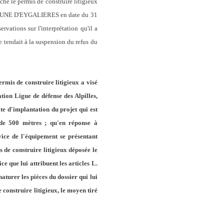
aché le permis de construire litigieux
 COMMUNE D'EYGALIERES en date du 31
ervations sur l'interprétation qu'il a
e tendait à la suspension du refus du
ermis de construire litigieux a visé
ation Ligue de défense des Alpilles,
te d'implantation du projet qui est
 de 500 mètres ; qu'en réponse à
ce de l'équipement se présentant
de construire litigieux déposée le
e que lui attribuent les articles L.
aturer les pièces du dossier qui lui
e construire litigieux, le moyen tiré