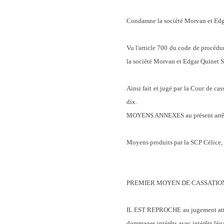
Condamne la société Morvan et Edg
Vu l'article 700 du code de procédu
la société Morvan et Edgar Quinet S
Ainsi fait et jugé par la Cour de ca
dix.
MOYENS ANNEXES au présent arrê
Moyens produits par la SCP Célice, 
PREMIER MOYEN DE CASSATIO
IL EST REPROCHE au jugement atta
dommages intérêts avec intérêts lég