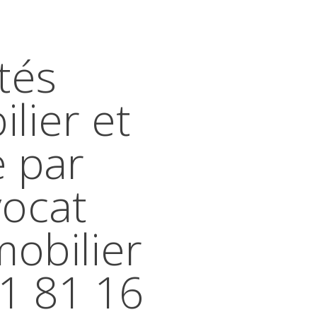
tés
lier et
e par
vocat
mobilier
41 81 16