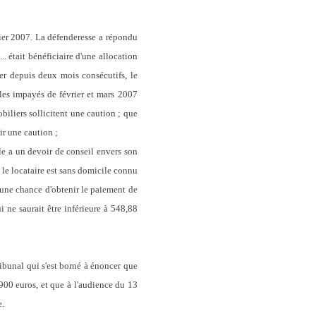
r 2007. La défenderesse a répondu
. était bénéficiaire d'une allocation
er depuis deux mois consécutifs, le
 les impayés de février et mars 2007
biliers sollicitent une caution ; que
r une caution ;
le a un devoir de conseil envers son
e le locataire est sans domicile connu
u une chance d'obtenir le paiement de
 ne saurait être inférieure à 548,88
ibunal qui s'est borné à énoncer que
900 euros, et que à l'audience du 13
e.