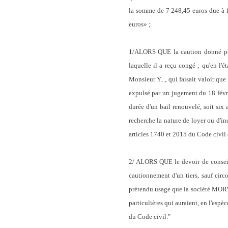
la somme de 7 248,45 euros due à fé
euros» ;
1/ALORS QUE la caution donné pour 
laquelle il a reçu congé ; qu'en l
Monsieur Y..., qui faisait valoir que
expulsé par un jugement du 18 févrie
durée d'un bail renouvelé, soit six
recherche la nature de loyer ou d'i
articles 1740 et 2015 du Code civil d
2/ ALORS QUE le devoir de conseil q
cautionnement d'un tiers, sauf circo
prétendu usage que la société MORV
particulières qui auraient, en l'espè
du Code civil."