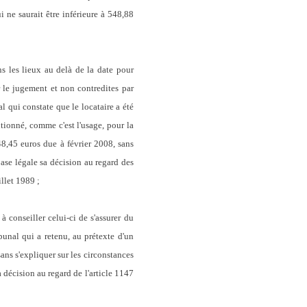
 ne saurait être inférieure à 548,88
 les lieux au delà de la date pour
le jugement et non contredites par
l qui constate que le locataire a été
utionné, comme c'est l'usage, pour la
48,45 euros due à février 2008, sans
ase légale sa décision au regard des
illet 1989 ;
 conseiller celui-ci de s'assurer du
ibunal qui a retenu, au prétexte d'un
s s'expliquer sur les circonstances
a décision au regard de l'article 1147