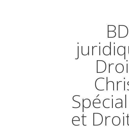
BD
juridi
Droi
Chri
Spécial
et Droi