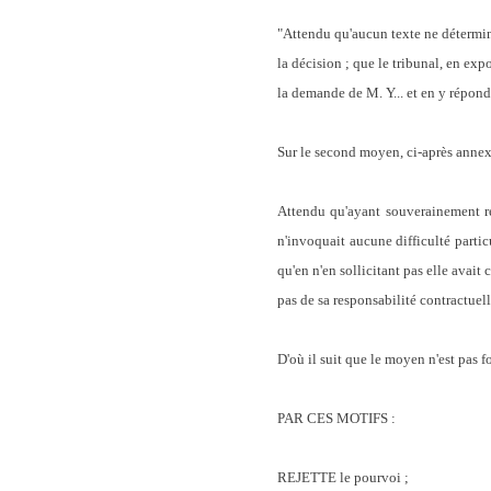
"Attendu qu'aucun texte ne détermina
la décision ; que le tribunal, en ex
la demande de M. Y... et en y réponda
Sur le second moyen, ci-après annex
Attendu qu'ayant souverainement rel
n'invoquait aucune difficulté parti
qu'en n'en sollicitant pas elle avait
pas de sa responsabilité contractuel
D'où il suit que le moyen n'est pas f
PAR CES MOTIFS :
REJETTE le pourvoi ;