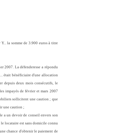
 la somme de 3.900 euros à titre
r 2007. La défenderesse a répondu
. était bénéficiaire d'une allocation
er depuis deux mois consécutifs, le
 les impayés de février et mars 2007
biliers sollicitent une caution ; que
r une caution ;
le a un devoir de conseil envers son
e le locataire est sans domicile connu
u une chance d'obtenir le paiement de