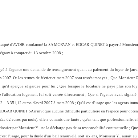
aqué d'AVOIR condamné la SA MORVAN et EDGAR QUINET à payer à Monsieur Y...
légaux à compter du 13 octobre 2008 ;
à l'agence une demande de renseignement quant au paiement du loyer de janvie
 2007. Or les termes de février et mars 2007 sont restés impayés ; Que Monsieur Z..
qu'il aperçue et gardée pour lui ; Que lorsque le locataire ne paye plus son loy
 l'allocation logement lui soit versée directement ; Que si l'agence avait signalé
2 = 3 351,12 euros d'avril 2007 à mars 2008 ; Qu'il est d'usage que les agents immo
EDGAR QUINET SA n'invoque aucune difficulté particulière en l'espèce pour obteni
55,62 euros par mois), elle a commis une faute ; qu'en tant que professionnelle, el
 dossier par Monsieur Y... ne la décharge pas de sa responsabilité contractuelle ; Qu
'est l'usage, pour la durée d'un bail renouvelé, soit six ans, Monsieur Y... aurait e