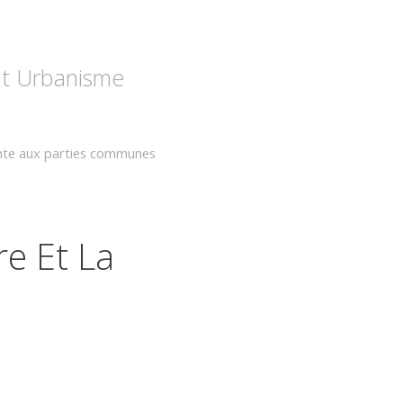
 et Urbanisme
teinte aux parties communes
re Et La