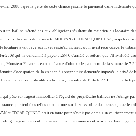
vrier 2008 ; que la perte de cette chance justifie le paiement d'une indemnité qui
un bail ne s'étend pas aux obligations résultant du maintien du locataire dans
'état des explications de la société MORVAN et EDGAR QUINET SA, rappelées par 
 le locataire avait payé son loyer jusqu'au moment où il avait reçu congé, le tribuna
r 2008 qui l'a condamné à payer 7.284 € d'arriéré et retient, que s'il avait été ca
 ans, Monsieur Y... aurait eu une chance d'obtenir le paiement de la somme de 7 2
ndemnité d'occupation de la créance du propriétaire demeurée impayée, a privé de b
ans sa rédaction applicable en la cause, ensemble de l'article 22-1 de la loi du 6 ju
ui pèse sur l'agent immobilier à l'égard du propriétaire bailleur ne l'oblige pas à
nstances particulières telles qu'un doute sur la solvabilité du preneur ; que le tr
AN et EDGAR QUINET, était en faute pour n'avoir pas obtenu un cautionnement san
ce, obligé l'agent immobilier à s'assurer d'un cautionnement, a privé de base légale s