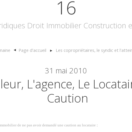
16
uridiques Droit Immobilier Construction
maine
Page d'accueil
Les copropriétaires, le syndic et l'at
31
mai 2010
lleur, L'agence, Le Locatai
Caution
 immobilier de ne pas avoir demandé une caution au locataire
: