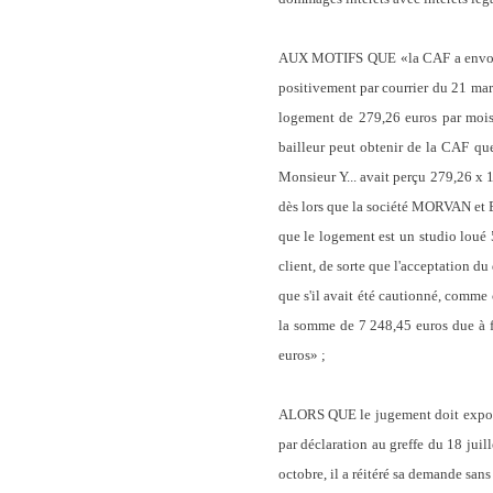
AUX MOTIFS QUE «la CAF a envoyé 
positivement par courrier du 21 mars
logement de 279,26 euros par mois 
bailleur peut obtenir de la CAF que
Monsieur Y... avait perçu 279,26 x 1
dès lors que la société MORVAN et 
que le logement est un studio loué 
client, de sorte que l'acceptation du
que s'il avait été cautionné, comme c
la somme de 7 248,45 euros due à fé
euros» ;
ALORS QUE le jugement doit exposer 
par déclaration au greffe du 18 jui
octobre, il a réitéré sa demande san