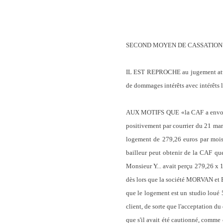
SECOND MOYEN DE CASSATION
IL EST REPROCHE au jugement att
de dommages intérêts avec intérêts 
AUX MOTIFS QUE «la CAF a envoyé 
positivement par courrier du 21 mars
logement de 279,26 euros par mois 
bailleur peut obtenir de la CAF que
Monsieur Y... avait perçu 279,26 x 1
dès lors que la société MORVAN et 
que le logement est un studio loué 5
client, de sorte que l'acceptation du
que s'il avait été cautionné, comme c