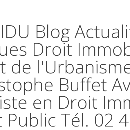
IDU Blog Actuali
ques Droit Immobi
t de l'Urbanism
stophe Buffet A
iste en Droit Im
t Public Tél. 02 