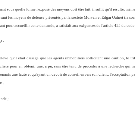
nt sous quelle forme l'exposé des moyens doit être fait, il suffit qu'il résulte, mê
posant les moyens de défense présentés par la société Morvan et Edgar Quinet (la soc
nt pour accueillir cette demande, a satisfait aux exigences de l'article 455 du code
é :
evé qu'il était d'usage que les agents immobiliers sollicitent une caution, le tri
culière pour en obtenir une, a pu, sans être tenu de procéder à une recherche qui n
 commis une faute et qu'ayant un devoir de conseil envers son client, l'acceptation pa
le
;
ondé ;