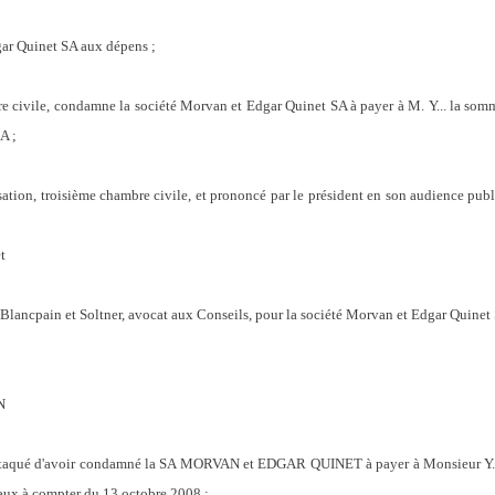
ar Quinet SA aux dépens ;
re civile, condamne la société Morvan et Edgar Quinet SA à payer à M. Y... la som
A ;
ssation, troisième chambre civile, et prononcé par le président en son audience pub
t
Blancpain et Soltner, avocat aux Conseils, pour la société Morvan et Edgar Quinet
N
qué d'avoir condamné la SA MORVAN et EDGAR QUINET à payer à Monsieur Y... l
aux à compter du 13 octobre 2008 ;