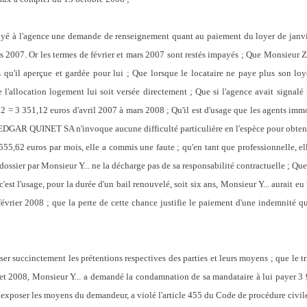
à l'agence une demande de renseignement quant au paiement du loyer de janvie
 2007. Or les termes de février et mars 2007 sont restés impayés ; Que Monsieur Z..
qu'il aperçue et gardée pour lui ; Que lorsque le locataire ne paye plus son loy
 l'allocation logement lui soit versée directement ; Que si l'agence avait signalé
2 = 3 351,12 euros d'avril 2007 à mars 2008 ; Qu'il est d'usage que les agents immo
EDGAR QUINET SA n'invoque aucune difficulté particulière en l'espèce pour obteni
555,62 euros par mois, elle a commis une faute ; qu'en tant que professionnelle, el
 dossier par Monsieur Y... ne la décharge pas de sa responsabilité contractuelle ; Qu
'est l'usage, pour la durée d'un bail renouvelé, soit six ans, Monsieur Y... aurait e
vrier 2008 ; que la perte de cette chance justifie le paiement d'une indemnité qui
succinctement les prétentions respectives des parties et leurs moyens ; que le tr
llet 2008, Monsieur Y... a demandé la condamnation de sa mandataire à lui payer 3 
s exposer les moyens du demandeur, a violé l'article 455 du Code de procédure civil