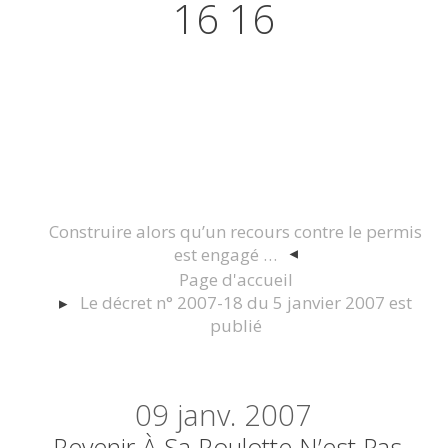
16 16
Actualités juridiques Droit
Immobilier Construction et
Urbanisme
Construire alors qu’un recours contre le permis
est engagé …
Page d'accueil
Le décret n° 2007-18 du 5 janvier 2007 est
publié
09
janv. 2007
Revenir À Sa Roulotte N’est Pas