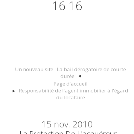
16 16
Actualités juridiques Droit
Immobilier Construction et
Urbanisme
Un nouveau site : La bail dérogatoire de courte
durée
Page d'accueil
Responsabilité de l'agent immobilier à l'égard
du locataire
15
nov. 2010
La Protection De L'acquéreur